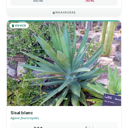
GÉLIVE
JAUNE
🍃
AGAVACEAE
🪴
VIVACE
Sisal blanc
Agave fourcroydes
☀️
☀️
☀️
💧
💧
💧