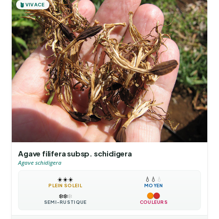
🪴
VIVACE
Agave filifera subsp. schidigera
Agave schidigera
☀️
☀️
☀️
💧
💧
💧
PLEIN SOLEIL
MOYEN
❄️
❄️
❄️
SEMI-RUSTIQUE
COULEURS