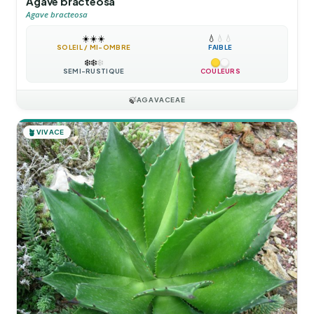
Agave bracteosa
Agave bracteosa
☀️
☀️
☀️
💧
💧
💧
SOLEIL / MI-OMBRE
FAIBLE
❄️
❄️
❄️
SEMI-RUSTIQUE
COULEURS
🍃
AGAVACEAE
🪴
VIVACE