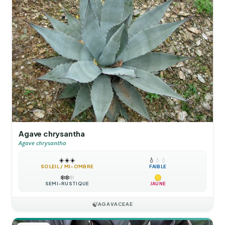
Agave chrysantha
Agave chrysantha
☀️
☀️
☀️
💧
💧
💧
SOLEIL / MI-OMBRE
FAIBLE
❄️
❄️
❄️
SEMI-RUSTIQUE
JAUNE
🍃
AGAVACEAE