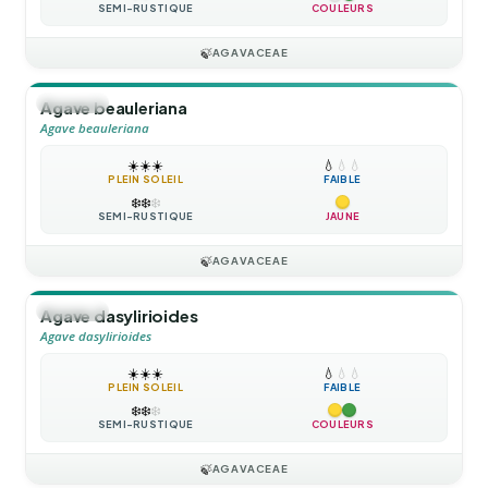
SEMI-RUSTIQUE
COULEURS
🍃
AGAVACEAE
🪴
VIVACE
Agave beauleriana
Agave beauleriana
☀️
☀️
☀️
💧
💧
💧
PLEIN SOLEIL
FAIBLE
❄️
❄️
❄️
SEMI-RUSTIQUE
JAUNE
🍃
AGAVACEAE
🪴
VIVACE
Agave dasylirioides
Agave dasylirioides
☀️
☀️
☀️
💧
💧
💧
PLEIN SOLEIL
FAIBLE
❄️
❄️
❄️
SEMI-RUSTIQUE
COULEURS
🍃
AGAVACEAE