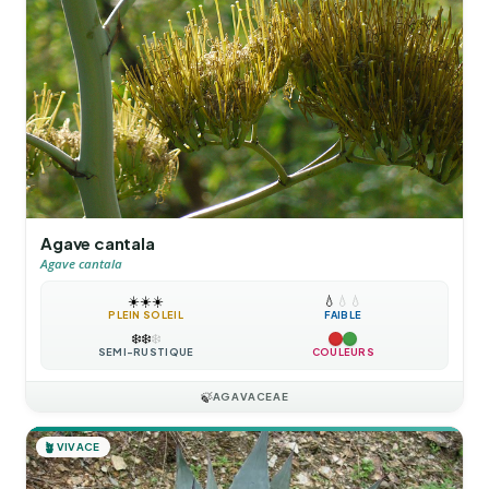
Agave cantala
Agave cantala
☀️
☀️
☀️
💧
💧
💧
PLEIN SOLEIL
FAIBLE
❄️
❄️
❄️
SEMI-RUSTIQUE
COULEURS
🍃
AGAVACEAE
🪴
VIVACE