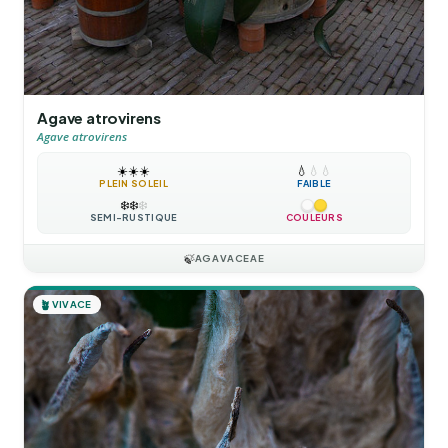
Agave atrovirens
Agave atrovirens
☀️
☀️
☀️
💧
💧
💧
PLEIN SOLEIL
FAIBLE
❄️
❄️
❄️
SEMI-RUSTIQUE
COULEURS
🍃
AGAVACEAE
🪴
VIVACE