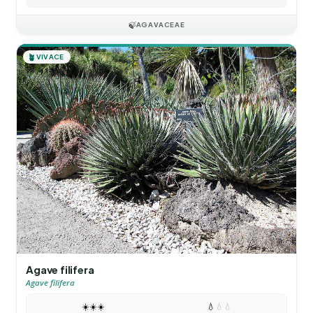
🍃
AGAVACEAE
🪴
VIVACE
Agave filifera
Agave filifera
☀️
☀️
☀️
💧
💧
💧