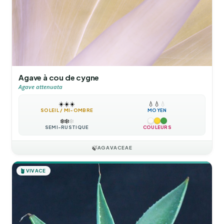
Agave à cou de cygne
Agave attenuata
☀️
☀️
☀️
💧
💧
💧
SOLEIL / MI-OMBRE
MOYEN
❄️
❄️
❄️
SEMI-RUSTIQUE
COULEURS
🍃
AGAVACEAE
🪴
VIVACE