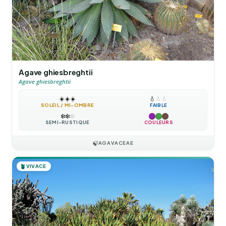
Agave ghiesbreghtii
Agave ghiesbreghtii
☀️
☀️
☀️
💧
💧
💧
SOLEIL / MI-OMBRE
FAIBLE
❄️
❄️
❄️
SEMI-RUSTIQUE
COULEURS
🍃
AGAVACEAE
🪴
VIVACE