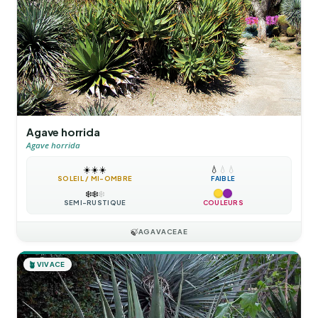
Agave horrida
Agave horrida
☀️
☀️
☀️
💧
💧
💧
SOLEIL / MI-OMBRE
FAIBLE
❄️
❄️
❄️
SEMI-RUSTIQUE
COULEURS
🍃
AGAVACEAE
🪴
VIVACE