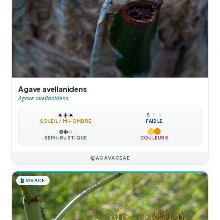
Agave avellanidens
Agave avellanidens
☀️
☀️
☀️
💧
💧
💧
SOLEIL / MI-OMBRE
FAIBLE
❄️
❄️
❄️
SEMI-RUSTIQUE
COULEURS
🍃
AGAVACEAE
🪴
VIVACE