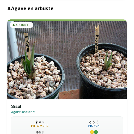
Agave en arbuste
🌲
🌲
ARBUSTE
Sisal
Agave sisalana
☀️
☀️
☀️
💧
💧
💧
MI-OMBRE
MOYEN
❄️
❄️
❄️