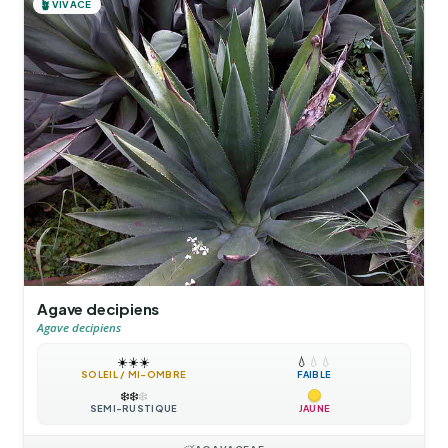
🪴
VIVACE
Agave decipiens
Agave decipiens
☀️
☀️
☀️
💧
💧
💧
SOLEIL / MI-OMBRE
FAIBLE
❄️
❄️
❄️
SEMI-RUSTIQUE
JAUNE