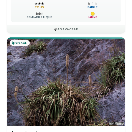
☀️
☀️
☀️
💧
💧
💧
TOUS
FAIBLE
❄️
❄️
❄️
SEMI-RUSTIQUE
JAUNE
🍃
AGAVACEAE
🪴
VIVACE