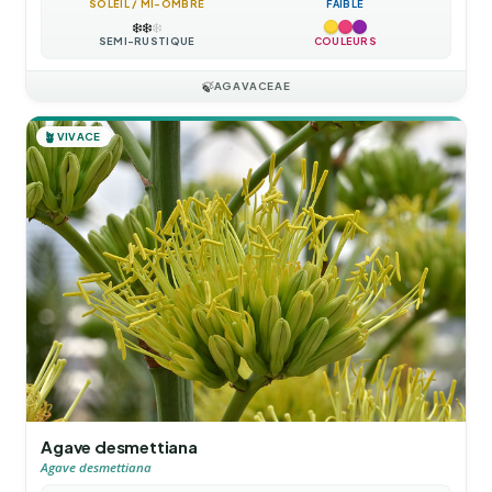
SOLEIL / MI-OMBRE
FAIBLE
❄️
❄️
❄️
SEMI-RUSTIQUE
COULEURS
🍃
AGAVACEAE
🪴
VIVACE
Agave desmettiana
Agave desmettiana