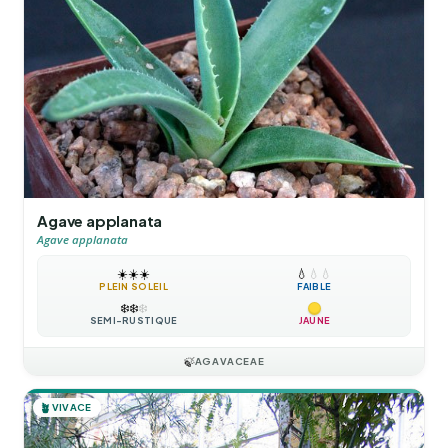
Agave applanata
Agave applanata
☀️
☀️
☀️
💧
💧
💧
PLEIN SOLEIL
FAIBLE
❄️
❄️
❄️
SEMI-RUSTIQUE
JAUNE
🍃
AGAVACEAE
🪴
VIVACE