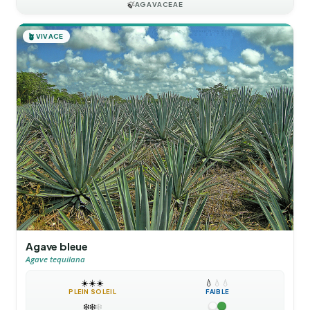
🍃
AGAVACEAE
🪴
VIVACE
Agave bleue
Agave tequilana
☀️
☀️
☀️
💧
💧
💧
PLEIN SOLEIL
FAIBLE
❄️
❄️
❄️