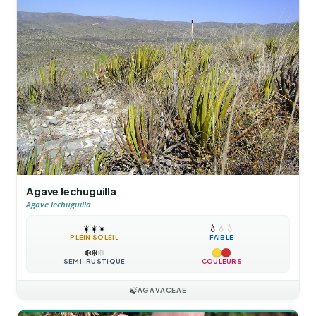
Agave lechuguilla
Agave lechuguilla
☀️
☀️
☀️
💧
💧
💧
PLEIN SOLEIL
FAIBLE
❄️
❄️
❄️
SEMI-RUSTIQUE
COULEURS
🍃
AGAVACEAE