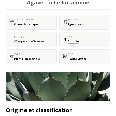
Agave : fiche botanique
CLASSIFICATION
FAMILLE
🌱
🧬
Genre botanique
Agavaceae
ESPÈCES
TYPE
📊
🌲
43 espèces référencées
Arbuste
TYPE
TYPE
💚
🌺
Plante médicinale
Plante vivace
Origine et classification