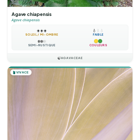
Agave chiapensis
Agave chiapensis
☀️
☀️
☀️
💧
💧
💧
SOLEIL / MI-OMBRE
FAIBLE
❄️
❄️
❄️
SEMI-RUSTIQUE
COULEURS
🍃
AGAVACEAE
🪴
VIVACE