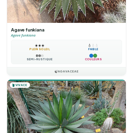
Agave funkiana
Agave funkiana
☀️
☀️
☀️
💧
💧
💧
PLEIN SOLEIL
FAIBLE
❄️
❄️
❄️
SEMI-RUSTIQUE
COULEURS
🍃
AGAVACEAE
🪴
VIVACE