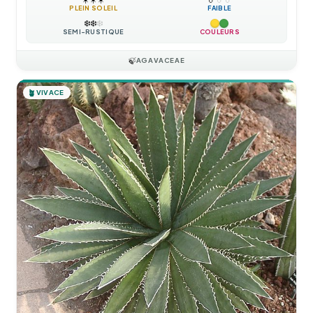
PLEIN SOLEIL
FAIBLE
❄️
❄️
❄️
SEMI-RUSTIQUE
COULEURS
🍃
AGAVACEAE
🪴
VIVACE