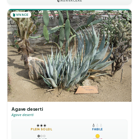
🍃
AGAVACEAE
🪴
VIVACE
Agave deserti
Agave deserti
☀️
☀️
☀️
💧
💧
💧
PLEIN SOLEIL
FAIBLE
❄️
❄️
❄️