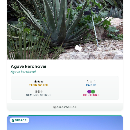
Agave kerchovei
Agave kerchovei
☀️
☀️
☀️
💧
💧
💧
PLEIN SOLEIL
FAIBLE
❄️
❄️
❄️
SEMI-RUSTIQUE
COULEURS
🍃
AGAVACEAE
🪴
VIVACE