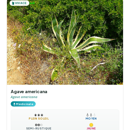
🪴
VIVACE
Agave americana
Agave americana
💊
Médicinale
☀️
☀️
☀️
💧
💧
💧
PLEIN SOLEIL
MOYEN
❄️
❄️
❄️
SEMI-RUSTIQUE
JAUNE