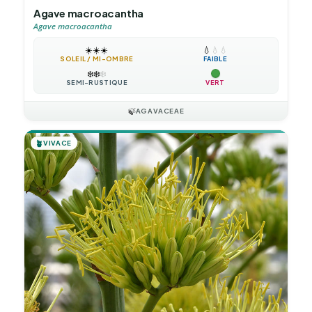
Agave macroacantha
Agave macroacantha
☀️
☀️
☀️
💧
💧
💧
SOLEIL / MI-OMBRE
FAIBLE
❄️
❄️
❄️
SEMI-RUSTIQUE
VERT
🍃
AGAVACEAE
🪴
VIVACE