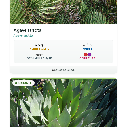
Agave stricta
Agave stricta
☀️
☀️
☀️
💧
💧
💧
PLEIN SOLEIL
FAIBLE
❄️
❄️
❄️
SEMI-RUSTIQUE
COULEURS
🍃
AGAVACEAE
🌲
ARBUSTE