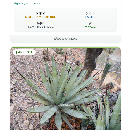
Agave potatorum
☀️
☀️
☀️
💧
💧
💧
SOLEIL / MI-OMBRE
FAIBLE
❄️
❄️
❄️
📏
SEMI-RUSTIQUE
VIVACE
🍃
AGAVACEAE
🌲
ARBUSTE