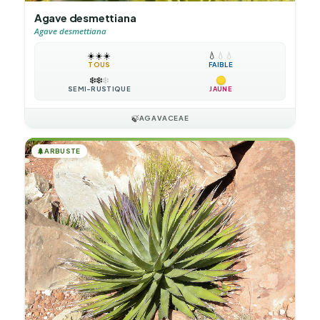
Agave desmettiana
Agave desmettiana
☀️
☀️
☀️
💧
💧
💧
TOUS
FAIBLE
❄️
❄️
❄️
SEMI-RUSTIQUE
JAUNE
🍃
AGAVACEAE
🌲
ARBUSTE