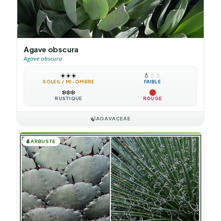
Agave obscura
Agave obscura
☀️
☀️
☀️
💧
💧
💧
SOLEIL / MI-OMBRE
FAIBLE
❄️
❄️
❄️
RUSTIQUE
ROUGE
🍃
AGAVACEAE
🌲
ARBUSTE