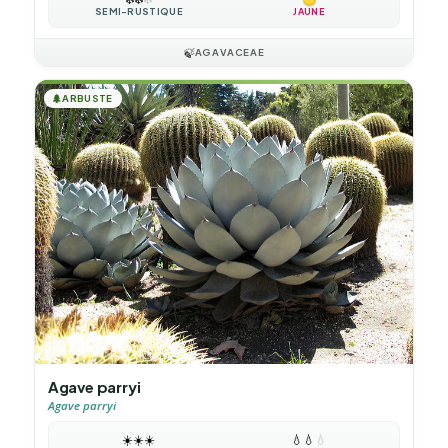
SEMI-RUSTIQUE
JAUNE
🍃
AGAVACEAE
🌲
ARBUSTE
Agave parryi
Agave parryi
☀️
☀️
☀️
💧
💧
💧