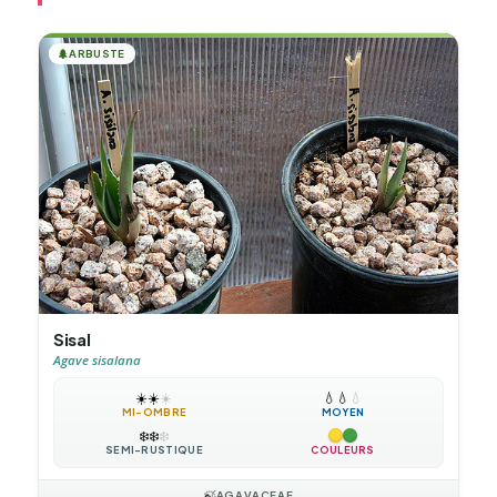
🌲
ARBUSTE
Sisal
Agave sisalana
☀️
☀️
☀️
💧
💧
💧
MI-OMBRE
MOYEN
❄️
❄️
❄️
SEMI-RUSTIQUE
COULEURS
🍃
AGAVACEAE