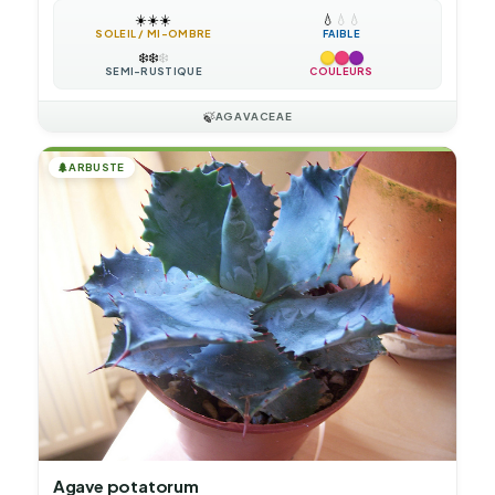
☀️
☀️
☀️
💧
💧
💧
SOLEIL / MI-OMBRE
FAIBLE
❄️
❄️
❄️
SEMI-RUSTIQUE
COULEURS
🍃
AGAVACEAE
🌲
ARBUSTE
Agave potatorum