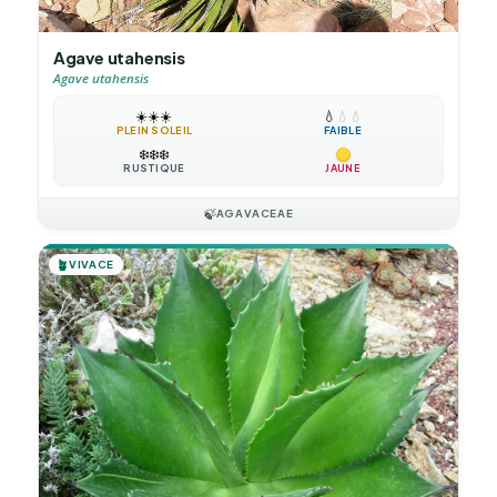
Agave utahensis
Agave utahensis
☀️
☀️
☀️
💧
💧
💧
PLEIN SOLEIL
FAIBLE
❄️
❄️
❄️
RUSTIQUE
JAUNE
🍃
AGAVACEAE
🪴
VIVACE