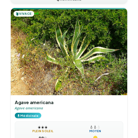
🪴
VIVACE
Agave americana
Agave americana
💊
Médicinale
☀️
☀️
☀️
💧
💧
💧
PLEIN SOLEIL
MOYEN
❄️
❄️
❄️