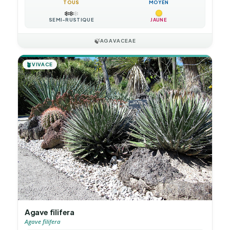
TOUS
MOYEN
❄️
❄️
❄️
SEMI-RUSTIQUE
JAUNE
🍃
AGAVACEAE
🪴
VIVACE
Agave filifera
Agave filifera