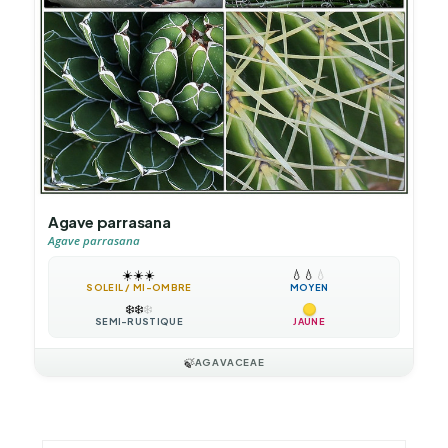
Agave parrasana
Agave parrasana
☀️
☀️
☀️
💧
💧
💧
SOLEIL / MI-OMBRE
MOYEN
❄️
❄️
❄️
SEMI-RUSTIQUE
JAUNE
🍃
AGAVACEAE