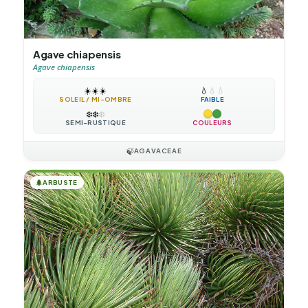
Agave chiapensis
Agave chiapensis
☀️
☀️
☀️
💧
💧
💧
SOLEIL / MI-OMBRE
FAIBLE
❄️
❄️
❄️
SEMI-RUSTIQUE
COULEURS
🍃
AGAVACEAE
🌲
ARBUSTE