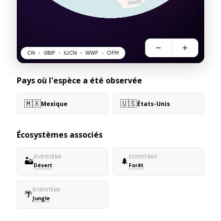
Pays où l'espèce a été observée
🇲🇽
🇺🇸
Mexique
États-Unis
Écosystèmes associés
ÉCOSYSTÈME
ÉCOSYSTÈME
🏜️
🌲
Désert
Forêt
ÉCOSYSTÈME
🌴
Jungle