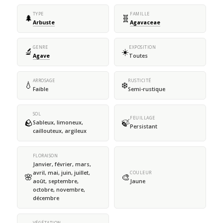
TYPE
FAMILLE
🌲
🧬
Arbuste
Agavaceae
GENRE
EXPOSITION
🔬
☀️
Agave
Toutes
ARROSAGE
RUSTICITÉ
💧
❄️
Faible
Semi-rustique
SOL
FEUILLAGE
🪨
🍃
Sableux, limoneux,
Persistant
caillouteux, argileux
FLORAISON
Janvier, février, mars,
avril, mai, juin, juillet,
COULEUR
🌸
🎨
août, septembre,
Jaune
octobre, novembre,
décembre
VÉGÉTATION