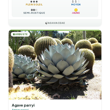
☀️
☀️
☀️
💧
💧
💧
PLEIN SOLEIL
MOYEN
❄️
❄️
❄️
SEMI-RUSTIQUE
JAUNE
🍃
AGAVACEAE
🌲
ARBUSTE
Agave parryi
Agave parryi