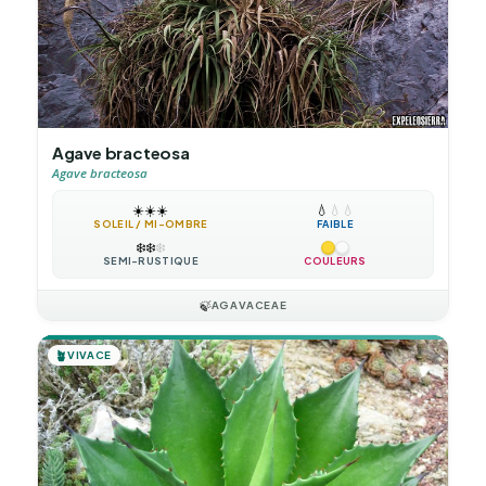
Agave bracteosa
Agave bracteosa
☀️
☀️
☀️
💧
💧
💧
SOLEIL / MI-OMBRE
FAIBLE
❄️
❄️
❄️
SEMI-RUSTIQUE
COULEURS
🍃
AGAVACEAE
🪴
VIVACE