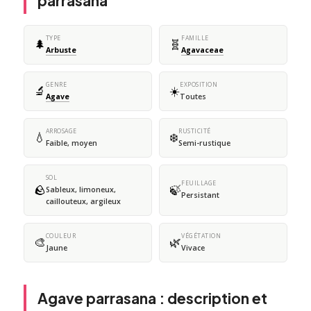
parrasana
TYPE
FAMILLE
🌲
🧬
Arbuste
Agavaceae
GENRE
EXPOSITION
🔬
☀️
Agave
Toutes
ARROSAGE
RUSTICITÉ
💧
❄️
Faible, moyen
Semi-rustique
SOL
FEUILLAGE
🪨
🍃
Sableux, limoneux,
Persistant
caillouteux, argileux
COULEUR
VÉGÉTATION
🎨
🌿
Jaune
Vivace
Agave parrasana : description et