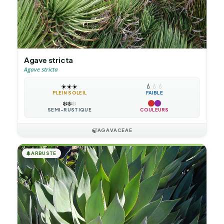
Agave stricta
Agave stricta
☀️
☀️
☀️
💧
💧
💧
PLEIN SOLEIL
FAIBLE
❄️
❄️
❄️
SEMI-RUSTIQUE
COULEURS
🍃
AGAVACEAE
🌲
ARBUSTE