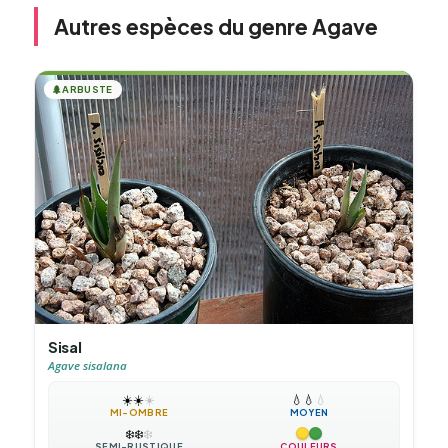
Autres espèces du genre Agave
🌲
ARBUSTE
Sisal
Agave sisalana
☀️
☀️
☀️
💧
💧
💧
MI-OMBRE
MOYEN
❄️
❄️
❄️
SEMI-RUSTIQUE
COULEURS