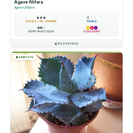
Agave filifera
Agave filifera
☀️
☀️
☀️
💧
💧
💧
SOLEIL / MI-OMBRE
FAIBLE
❄️
❄️
❄️
SEMI-RUSTIQUE
COULEURS
🍃
AGAVACEAE
🌲
ARBUSTE