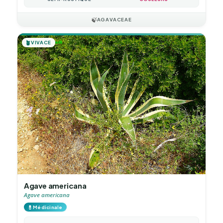
🍃
AGAVACEAE
🪴
VIVACE
Agave americana
Agave americana
💊
Médicinale