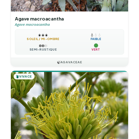
Agave macroacantha
Agave macroacantha
☀️
☀️
☀️
💧
💧
💧
SOLEIL / MI-OMBRE
FAIBLE
❄️
❄️
❄️
SEMI-RUSTIQUE
VERT
🍃
AGAVACEAE
🪴
VIVACE