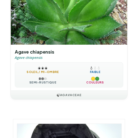
Agave chiapensis
Agave chiapensis
☀️
☀️
☀️
💧
💧
💧
SOLEIL / MI-OMBRE
FAIBLE
❄️
❄️
❄️
SEMI-RUSTIQUE
COULEURS
🍃
AGAVACEAE