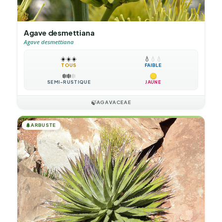
Agave desmettiana
Agave desmettiana
☀️
☀️
☀️
💧
💧
💧
TOUS
FAIBLE
❄️
❄️
❄️
SEMI-RUSTIQUE
JAUNE
🍃
AGAVACEAE
🌲
ARBUSTE