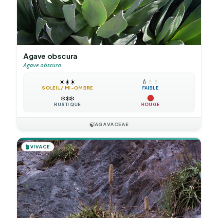
Agave obscura
Agave obscura
☀️
☀️
☀️
💧
💧
💧
SOLEIL / MI-OMBRE
FAIBLE
❄️
❄️
❄️
RUSTIQUE
ROUGE
🍃
AGAVACEAE
🪴
VIVACE