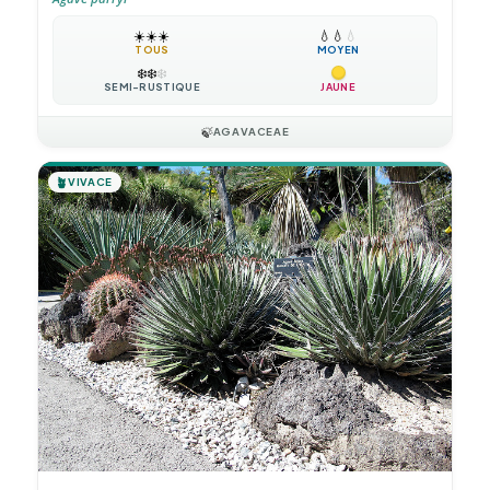
☀️
☀️
☀️
💧
💧
💧
TOUS
MOYEN
❄️
❄️
❄️
SEMI-RUSTIQUE
JAUNE
🍃
AGAVACEAE
🪴
VIVACE