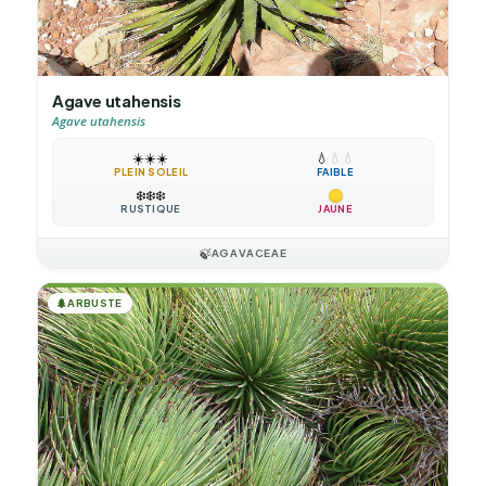
Agave utahensis
Agave utahensis
☀️
☀️
☀️
💧
💧
💧
PLEIN SOLEIL
FAIBLE
❄️
❄️
❄️
RUSTIQUE
JAUNE
🍃
AGAVACEAE
🌲
ARBUSTE