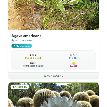
Agave americana
Agave americana
💊
Médicinale
☀️
☀️
☀️
💧
💧
💧
PLEIN SOLEIL
MOYEN
❄️
❄️
❄️
SEMI-RUSTIQUE
JAUNE
🍃
AGAVACEAE
🌲
ARBUSTE