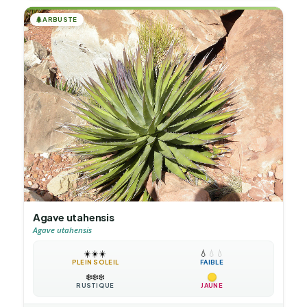
🌲
ARBUSTE
Agave utahensis
Agave utahensis
☀️
☀️
☀️
💧
💧
💧
PLEIN SOLEIL
FAIBLE
❄️
❄️
❄️
RUSTIQUE
JAUNE