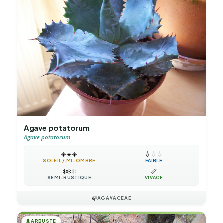
Agave potatorum
Agave potatorum
☀️
☀️
☀️
💧
💧
💧
SOLEIL / MI-OMBRE
FAIBLE
❄️
❄️
❄️
📏
SEMI-RUSTIQUE
VIVACE
🍃
AGAVACEAE
🌲
ARBUSTE