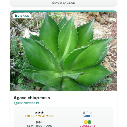
🍃
AGAVACEAE
🪴
VIVACE
Agave chiapensis
Agave chiapensis
☀️
☀️
☀️
💧
💧
💧
SOLEIL / MI-OMBRE
FAIBLE
❄️
❄️
❄️
SEMI-RUSTIQUE
COULEURS