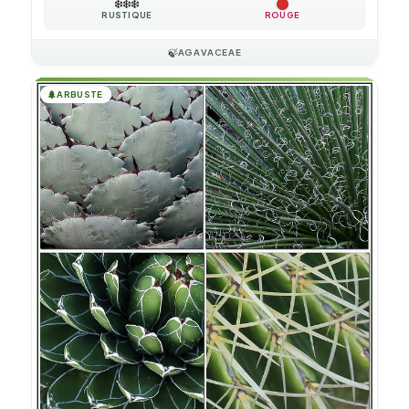
❄️
❄️
❄️
RUSTIQUE
ROUGE
🍃
AGAVACEAE
🌲
ARBUSTE