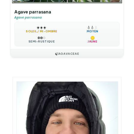
Agave parrasana
Agave parrasana
☀️
☀️
☀️
💧
💧
💧
SOLEIL / MI-OMBRE
MOYEN
❄️
❄️
❄️
SEMI-RUSTIQUE
JAUNE
🍃
AGAVACEAE