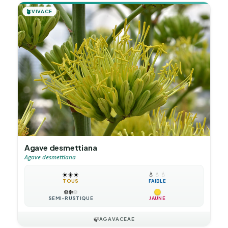
🪴
VIVACE
Agave desmettiana
Agave desmettiana
☀️
☀️
☀️
💧
💧
💧
TOUS
FAIBLE
❄️
❄️
❄️
SEMI-RUSTIQUE
JAUNE
🍃
AGAVACEAE