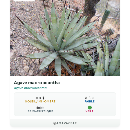
Agave macroacantha
Agave macroacantha
☀️
☀️
☀️
💧
💧
💧
SOLEIL / MI-OMBRE
FAIBLE
❄️
❄️
❄️
SEMI-RUSTIQUE
VERT
🍃
AGAVACEAE