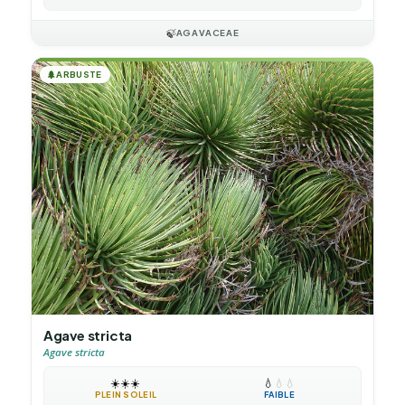
🍃
AGAVACEAE
🌲
ARBUSTE
Agave stricta
Agave stricta
☀️
☀️
☀️
💧
💧
💧
PLEIN SOLEIL
FAIBLE