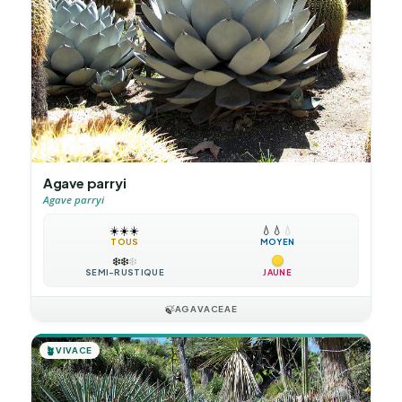
Agave parryi
Agave parryi
☀️
☀️
☀️
💧
💧
💧
TOUS
MOYEN
❄️
❄️
❄️
SEMI-RUSTIQUE
JAUNE
🍃
AGAVACEAE
🪴
VIVACE