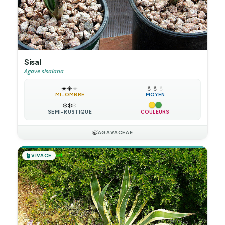
Sisal
Agave sisalana
☀️
☀️
☀️
💧
💧
💧
MI-OMBRE
MOYEN
❄️
❄️
❄️
SEMI-RUSTIQUE
COULEURS
🍃
AGAVACEAE
🪴
VIVACE