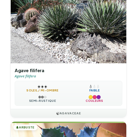
Agave filifera
Agave filifera
☀️
☀️
☀️
💧
💧
💧
SOLEIL / MI-OMBRE
FAIBLE
❄️
❄️
❄️
SEMI-RUSTIQUE
COULEURS
🍃
AGAVACEAE
🌲
ARBUSTE