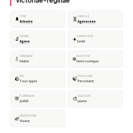
victoriae-reginae
TYPE
FAMILLE
🌲
🧬
Arbuste
Agavaceae
GENRE
EXPOSITION
🔬
☀️
Agave
Soleil
ARROSAGE
RUSTICITÉ
💧
❄️
Faible
Semi-rustique
SOL
FEUILLAGE
🪨
🍃
Tous types
Persistant
FLORAISON
COULEUR
🌸
🎨
Juillet
Jaune
VÉGÉTATION
🌿
Vivace