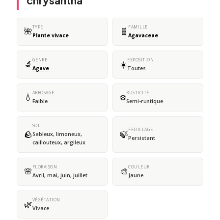
chrysantha
TYPE
FAMILLE
🌺
🧬
Plante vivace
Agavaceae
GENRE
EXPOSITION
🔬
☀️
Agave
Toutes
ARROSAGE
RUSTICITÉ
💧
❄️
Faible
Semi-rustique
SOL
FEUILLAGE
🪨
🍃
Sableux, limoneux,
Persistant
caillouteux, argileux
FLORAISON
COULEUR
🌸
🎨
Avril, mai, juin, juillet
Jaune
VÉGÉTATION
🌿
Vivace