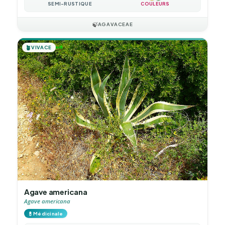
SEMI-RUSTIQUE
COULEURS
🍃
AGAVACEAE
🪴
VIVACE
Agave americana
Agave americana
💊
Médicinale