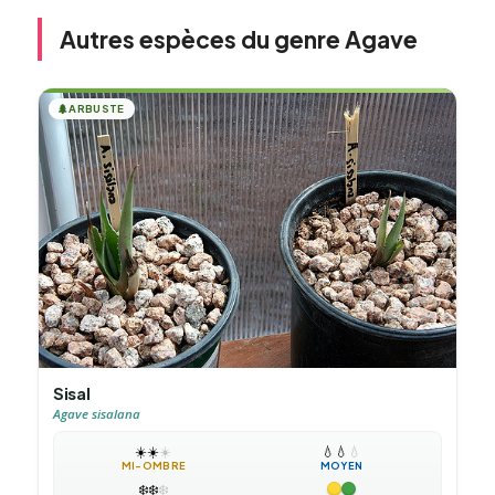
Autres espèces du genre Agave
🌲
ARBUSTE
Sisal
Agave sisalana
☀️
☀️
☀️
💧
💧
💧
MI-OMBRE
MOYEN
❄️
❄️
❄️