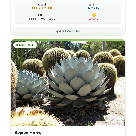
☀️
☀️
☀️
💧
💧
💧
PLEIN SOLEIL
MOYEN
❄️
❄️
❄️
SEMI-RUSTIQUE
JAUNE
🍃
AGAVACEAE
🌲
ARBUSTE
Agave parryi