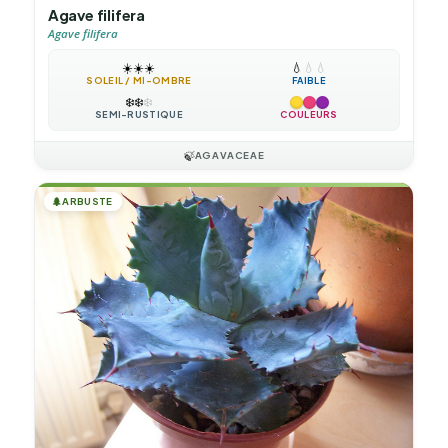
Agave filifera
Agave filifera
☀️
☀️
☀️
💧
💧
💧
SOLEIL / MI-OMBRE
FAIBLE
❄️
❄️
❄️
SEMI-RUSTIQUE
COULEURS
🍃
AGAVACEAE
🌲
ARBUSTE