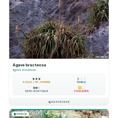
Agave bracteosa
Agave bracteosa
☀️
☀️
☀️
💧
💧
💧
SOLEIL / MI-OMBRE
FAIBLE
❄️
❄️
❄️
SEMI-RUSTIQUE
COULEURS
🍃
AGAVACEAE
🪴
VIVACE