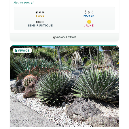
Agave parryi
☀️
☀️
☀️
💧
💧
💧
TOUS
MOYEN
❄️
❄️
❄️
SEMI-RUSTIQUE
JAUNE
🍃
AGAVACEAE
🪴
VIVACE