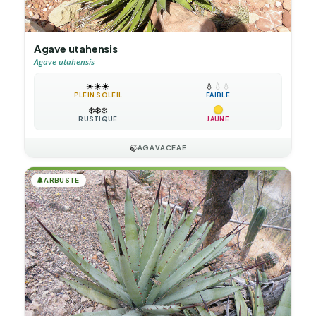
Agave utahensis
Agave utahensis
☀️
☀️
☀️
💧
💧
💧
PLEIN SOLEIL
FAIBLE
❄️
❄️
❄️
RUSTIQUE
JAUNE
🍃
AGAVACEAE
🌲
ARBUSTE