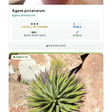
Agave potatorum
Agave potatorum
☀️
☀️
☀️
💧
💧
💧
SOLEIL / MI-OMBRE
FAIBLE
❄️
❄️
❄️
📏
SEMI-RUSTIQUE
VIVACE
🍃
AGAVACEAE
🌲
ARBUSTE