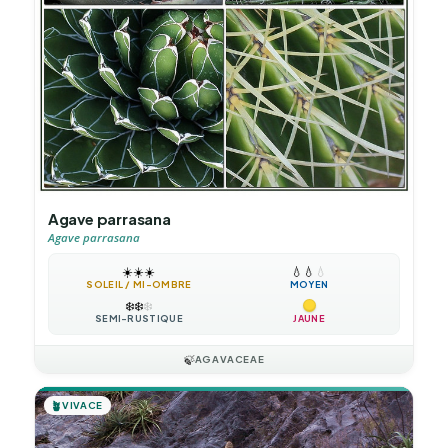
Agave parrasana
Agave parrasana
☀️
☀️
☀️
💧
💧
💧
SOLEIL / MI-OMBRE
MOYEN
❄️
❄️
❄️
SEMI-RUSTIQUE
JAUNE
🍃
AGAVACEAE
🪴
VIVACE