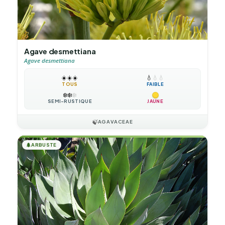
Agave desmettiana
Agave desmettiana
☀️
☀️
☀️
💧
💧
💧
TOUS
FAIBLE
❄️
❄️
❄️
SEMI-RUSTIQUE
JAUNE
🍃
AGAVACEAE
🌲
ARBUSTE