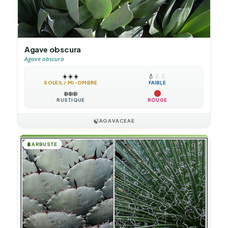
Agave obscura
Agave obscura
☀️
☀️
☀️
💧
💧
💧
SOLEIL / MI-OMBRE
FAIBLE
❄️
❄️
❄️
RUSTIQUE
ROUGE
🍃
AGAVACEAE
🌲
ARBUSTE