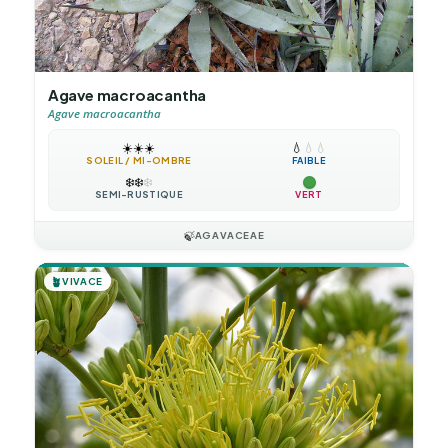
Agave macroacantha
Agave macroacantha
☀️
☀️
☀️
💧
💧
💧
SOLEIL / MI-OMBRE
FAIBLE
❄️
❄️
❄️
SEMI-RUSTIQUE
VERT
🍃
AGAVACEAE
🪴
VIVACE