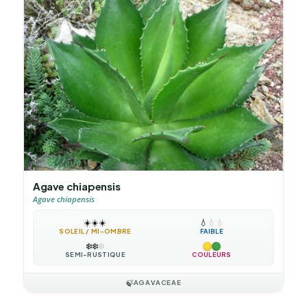
Agave chiapensis
Agave chiapensis
☀️
☀️
☀️
💧
💧
💧
SOLEIL / MI-OMBRE
FAIBLE
❄️
❄️
❄️
SEMI-RUSTIQUE
COULEURS
🍃
AGAVACEAE