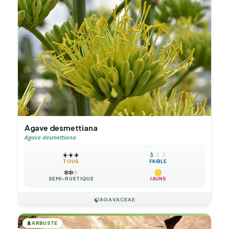
Agave desmettiana
Agave desmettiana
☀️
☀️
☀️
💧
💧
💧
TOUS
FAIBLE
❄️
❄️
❄️
SEMI-RUSTIQUE
JAUNE
🍃
AGAVACEAE
🌲
ARBUSTE