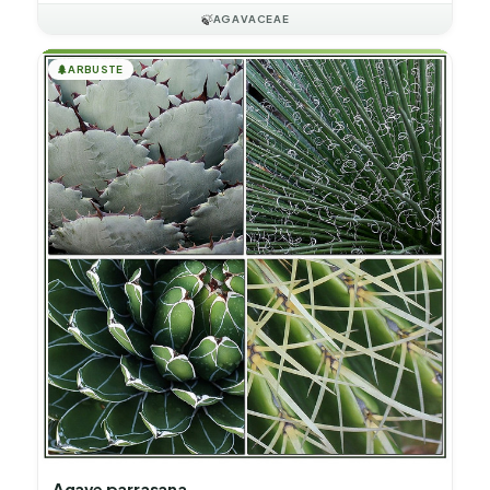
🍃
AGAVACEAE
🌲
ARBUSTE
Agave parrasana