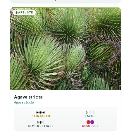
🌲
ARBUSTE
Agave stricta
Agave stricta
☀️
☀️
☀️
💧
💧
💧
PLEIN SOLEIL
FAIBLE
❄️
❄️
❄️
SEMI-RUSTIQUE
COULEURS