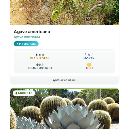
Agave americana
Agave americana
💊
Médicinale
☀️
☀️
☀️
💧
💧
💧
PLEIN SOLEIL
MOYEN
❄️
❄️
❄️
SEMI-RUSTIQUE
JAUNE
🍃
AGAVACEAE
🌲
ARBUSTE