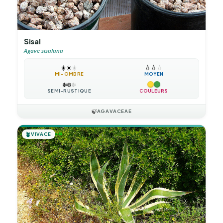
Sisal
Agave sisalana
☀️
☀️
☀️
💧
💧
💧
MI-OMBRE
MOYEN
❄️
❄️
❄️
SEMI-RUSTIQUE
COULEURS
🍃
AGAVACEAE
🪴
VIVACE