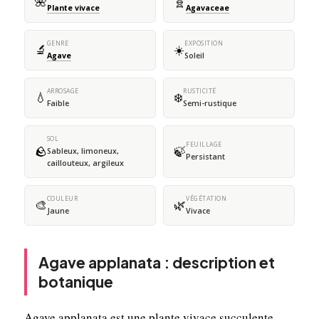
🌺
🧬
Plante vivace
Agavaceae
GENRE
EXPOSITION
🔬
☀️
Agave
Soleil
ARROSAGE
RUSTICITÉ
💧
❄️
Faible
Semi-rustique
SOL
FEUILLAGE
🪨
🍃
Sableux, limoneux,
Persistant
caillouteux, argileux
COULEUR
VÉGÉTATION
🎨
🌿
Jaune
Vivace
Agave applanata : description et
botanique
Agave applanata est une plante vivace succulente