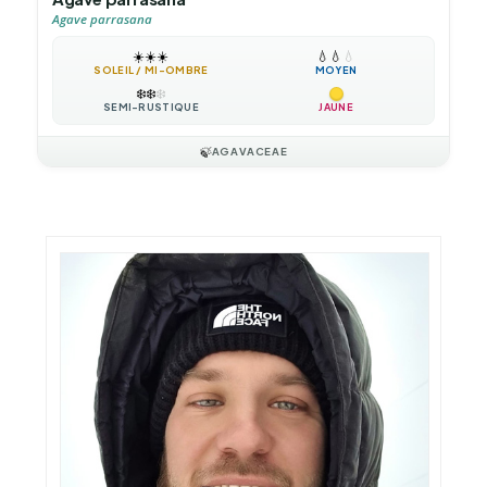
Agave parrasana
☀️
☀️
☀️
💧
💧
💧
SOLEIL / MI-OMBRE
MOYEN
❄️
❄️
❄️
SEMI-RUSTIQUE
JAUNE
🍃
AGAVACEAE