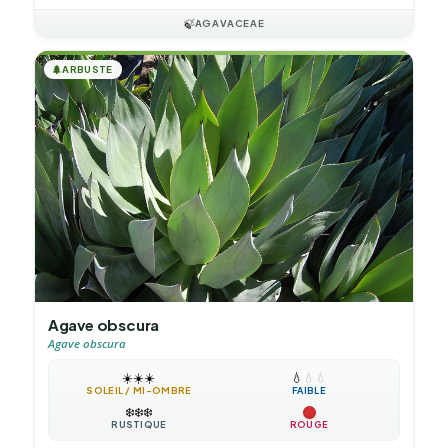
🍃
AGAVACEAE
🌲
ARBUSTE
Agave obscura
Agave obscura
☀️
☀️
☀️
💧
💧
💧
SOLEIL / MI-OMBRE
FAIBLE
❄️
❄️
❄️
RUSTIQUE
ROUGE