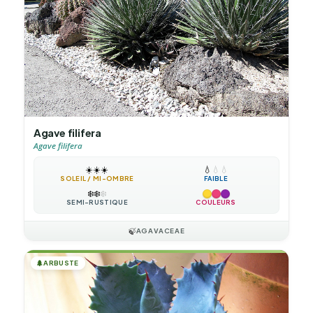
Agave filifera
Agave filifera
☀️
☀️
☀️
💧
💧
💧
SOLEIL / MI-OMBRE
FAIBLE
❄️
❄️
❄️
SEMI-RUSTIQUE
COULEURS
🍃
AGAVACEAE
🌲
ARBUSTE