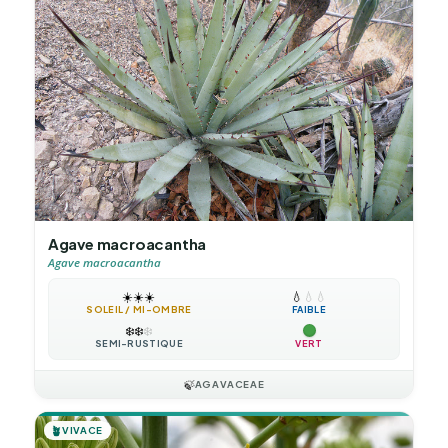
Agave macroacantha
Agave macroacantha
☀️
☀️
☀️
💧
💧
💧
SOLEIL / MI-OMBRE
FAIBLE
❄️
❄️
❄️
SEMI-RUSTIQUE
VERT
🍃
AGAVACEAE
🪴
VIVACE