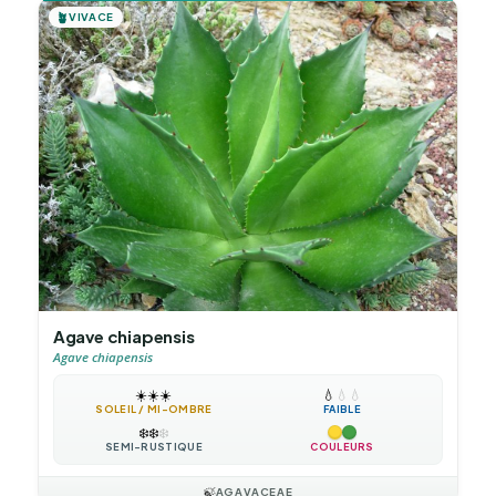
🪴
VIVACE
Agave chiapensis
Agave chiapensis
☀️
☀️
☀️
💧
💧
💧
SOLEIL / MI-OMBRE
FAIBLE
❄️
❄️
❄️
SEMI-RUSTIQUE
COULEURS
🍃
AGAVACEAE