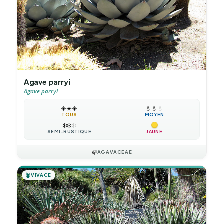
Agave parryi
Agave parryi
☀️
☀️
☀️
💧
💧
💧
TOUS
MOYEN
❄️
❄️
❄️
SEMI-RUSTIQUE
JAUNE
🍃
AGAVACEAE
🪴
VIVACE