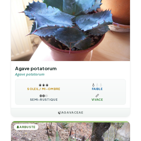
Agave potatorum
Agave potatorum
☀️
☀️
☀️
💧
💧
💧
SOLEIL / MI-OMBRE
FAIBLE
❄️
❄️
❄️
📏
SEMI-RUSTIQUE
VIVACE
🍃
AGAVACEAE
🌲
ARBUSTE