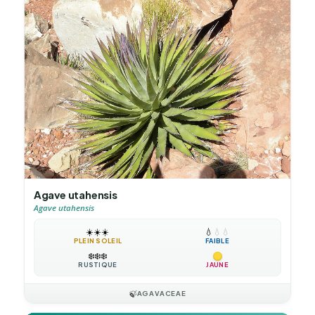
Agave utahensis
Agave utahensis
☀️
☀️
☀️
💧
💧
💧
PLEIN SOLEIL
FAIBLE
❄️
❄️
❄️
RUSTIQUE
JAUNE
🍃
AGAVACEAE