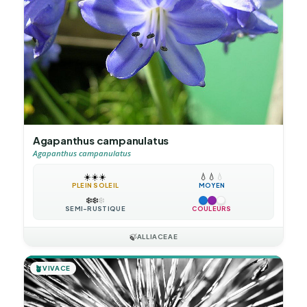
Agapanthus campanulatus
Agapanthus campanulatus
☀️
☀️
☀️
💧
💧
💧
PLEIN SOLEIL
MOYEN
❄️
❄️
❄️
SEMI-RUSTIQUE
COULEURS
🍃
ALLIACEAE
🪴
VIVACE