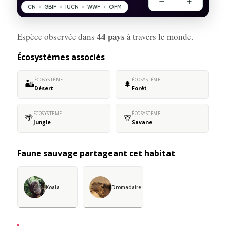
44 pays
Espèce observée dans
à travers le monde.
Écosystèmes associés
ÉCOSYSTÈME
ÉCOSYSTÈME
🏜️
🌲
Désert
Forêt
ÉCOSYSTÈME
ÉCOSYSTÈME
🌴
🦒
Jungle
Savane
Faune sauvage partageant cet habitat
Koala
Dromadaire