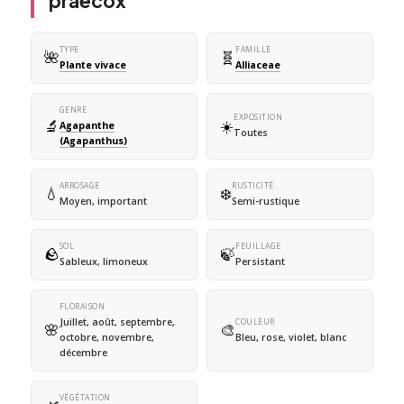
praecox
TYPE
FAMILLE
🌺
🧬
Plante vivace
Alliaceae
GENRE
EXPOSITION
🔬
☀️
Agapanthe
Toutes
(Agapanthus)
ARROSAGE
RUSTICITÉ
💧
❄️
Moyen, important
Semi-rustique
SOL
FEUILLAGE
🪨
🍃
Sableux, limoneux
Persistant
FLORAISON
Juillet, août, septembre,
COULEUR
🌸
🎨
octobre, novembre,
Bleu, rose, violet, blanc
décembre
VÉGÉTATION