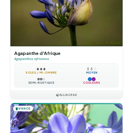
Agapanthe d'Afrique
Agapanthus africanus
☀️
☀️
☀️
💧
💧
💧
SOLEIL / MI-OMBRE
MOYEN
❄️
❄️
❄️
SEMI-RUSTIQUE
COULEURS
🍃
ALLIACEAE
🪴
VIVACE