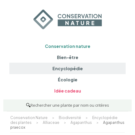
Conservation nature
Bien-être
Encyclopédie
Écologie
Idée cadeau
🔍
Rechercher une plante par nom ou critères
Conservation Nature
>
Biodiversité
>
Encyclopédie
des plantes
>
Alliaceae
>
Agapanthus
>
Agapanthus
praecox