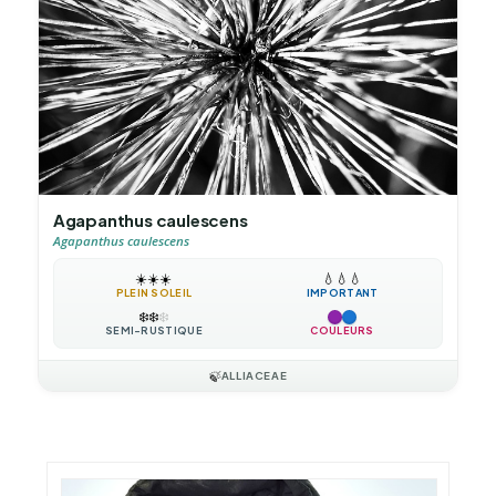
Agapanthus caulescens
Agapanthus caulescens
☀️
☀️
☀️
💧
💧
💧
PLEIN SOLEIL
IMPORTANT
❄️
❄️
❄️
SEMI-RUSTIQUE
COULEURS
🍃
ALLIACEAE