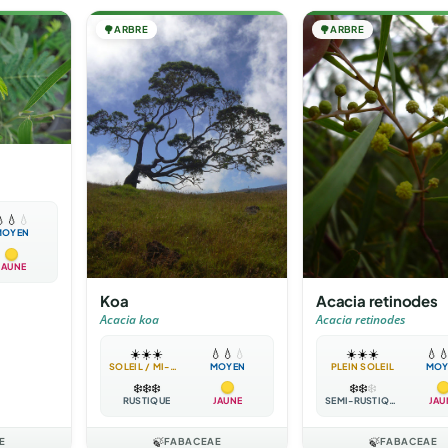
🌳
ARBRE
🌳
ARBRE
a

💧
💧
MOYEN
JAUNE
Koa
Acacia retinodes
Acacia koa
Acacia retinodes
☀️
☀️
☀️
💧
💧
💧
☀️
☀️
☀️
💧

SOLEIL / MI-OMBRE
MOYEN
PLEIN SOLEIL
MOY
❄️
❄️
❄️
❄️
❄️
❄️
RUSTIQUE
JAUNE
SEMI-RUSTIQUE
JAU
E
🍃
FABACEAE
🍃
FABACEAE