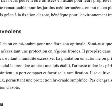
Les fleurs peuvent être utilisées en tisane pour leurs propriétés
ste remarquable pour les jardins méditerranéens, en pot ou en pl
ols grâce à la fixation d'azote, bénéfique pour l'environnement i
uaveolens
llée ou en mi-ombre pour une floraison optimale. Semi-rustique,
nécessitant une protection en régions froides. Il prospère dans 
es, évitant l'humidité excessive. La plantation en automne ou p
ucial la première année ; une fois établi, l'arbuste tolère les pé
intient un port compact et favorise la ramification. Il se cultive
ux, permettant une protection hivernale simplifiée. Pas d'engrai
ion d'azote.
sa