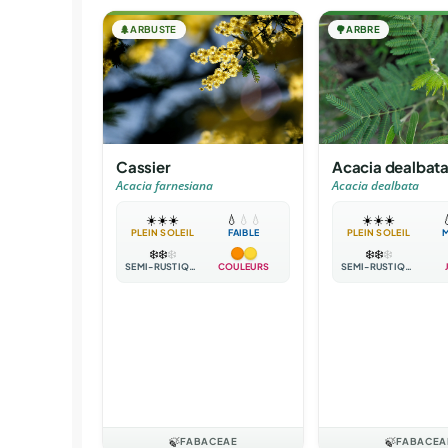
🌲
ARBUSTE
🌳
ARBRE
Cassier
Acacia dealbat
Acacia farnesiana
Acacia dealbata
☀️
☀️
☀️
💧
💧
💧
☀️
☀️
☀️

PLEIN SOLEIL
FAIBLE
PLEIN SOLEIL
❄️
❄️
❄️
❄️
❄️
❄️
SEMI-RUSTIQUE
COULEURS
SEMI-RUSTIQUE
🍃
FABACEAE
🍃
FABACEA