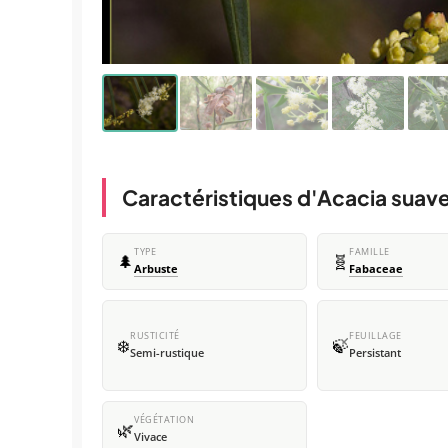
Caractéristiques d'Acacia suav
TYPE
FAMILLE
🌲
🧬
Arbuste
Fabaceae
RUSTICITÉ
FEUILLAGE
❄️
🍃
Semi-rustique
Persistant
VÉGÉTATION
🌿
Vivace