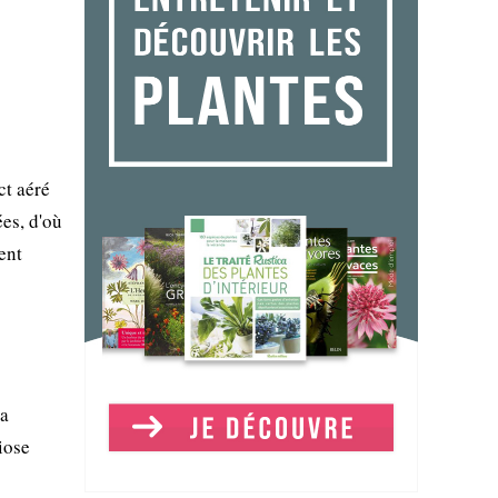
ct aéré
es, d'où
ent
la
iose