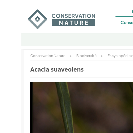
Conse
Conservation Nature
>
Biodiversité
>
Encyclopédie d
Acacia suaveolens