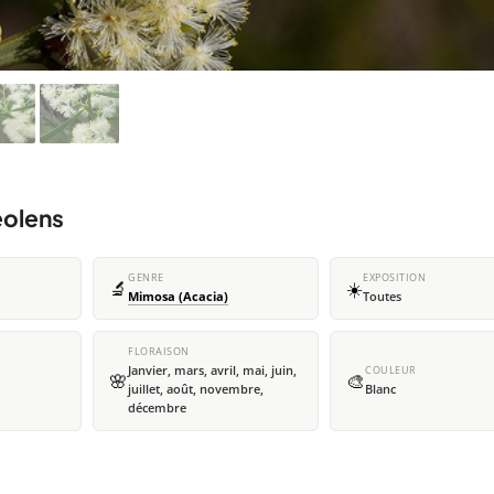
eolens
GENRE
EXPOSITION
🔬
☀️
Mimosa (Acacia)
Toutes
FLORAISON
Janvier, mars, avril, mai, juin,
COULEUR
🌸
🎨
juillet, août, novembre,
Blanc
décembre