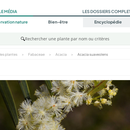
LE MÉDIA
LES DOSSIERS COMPLE
rvation nature
Bien-être
Encyclopédie
🔍
Rechercher une plante par nom ou critères
es plantes
>
Fabaceae
>
Acacia
>
Acacia suaveolens