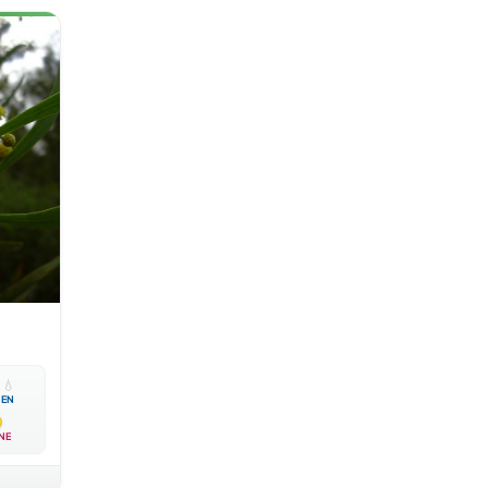

💧
EN
NE