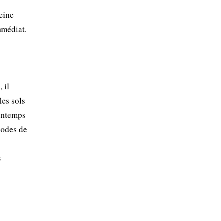
eine
mmédiat.
 il
les sols
rintemps
riodes de
s