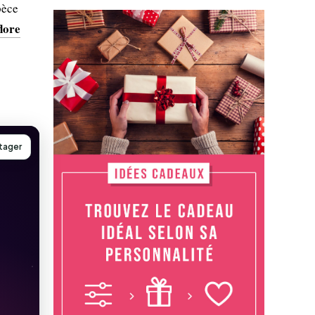
pèce
flore