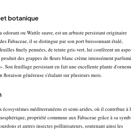
 et botanique
orant ou Wattle suave, est un arbuste persistant originaire
des Fabaceae, il se distingue par son port buissonnant étalé,
euilles finely pennées, de teinte gris-vert, lui confèrent un aspe
te produit des grappes de fleurs blanc crème intensément parfumé
. Son feuillage persistant en fait une excellente plante d'ornem
n floraison généreuse s'étalant sur plusieurs mois.
n
s écosystèmes méditerranéens et semi-arides, où il contribue à 
te atmosphérique, propriété commune aux Fabaceae grâce à sa symb
 bourdons et autres insectes pollinisateurs, soutenant ainsi les