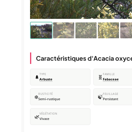
Caractéristiques d'Acacia oxyc
TYPE
FAMILLE
🌲
🧬
Arbuste
Fabaceae
RUSTICITÉ
FEUILLAGE
❄️
🍃
Semi-rustique
Persistant
VÉGÉTATION
🌿
Vivace