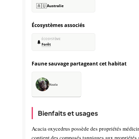
🇦🇺
Australie
Écosystèmes associés
ÉCOSYSTÈME
🌲
Forêt
Faune sauvage partageant cet habitat
Koala
Bienfaits et usages
Acacia oxycedrus possède des propriétés médicina
contient des composés tanniques aux propriétés a