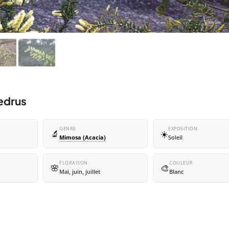
edrus
GENRE
EXPOSITION
🔬
☀️
Mimosa (Acacia)
Soleil
FLORAISON
COULEUR
🌸
🎨
Mai, juin, juillet
Blanc