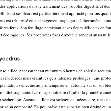
 des applications dans le traitement des troubles digestifs et des
llinisant ses fleurs est particulièrement apprécié pour ses quali
edrus est très prisé en aménagement paysager méditerranéen, no
orestières. Son feuillage persistant et ses fleurs délicates en fo
t écologiques. Ses propriétés fixes d'azote le rendent aussi util
xycedrus
soleillée, nécessitant au minimum 6 heures de soleil direct quo
les modérées mais craint les gels intenses prolongés ; une prote
lantation s'effectue au printemps ou en automne sur un sol bie
humidité stagnante. L'arrosage doit être régulier la première anné
n la sécheresse. Aucune taille n'est strictement nécessaire, mais un
avorise sa compacité. En pot, prévoir un substrat bien drainé et un