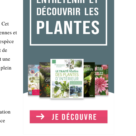
 Cet
ennes et
'espèce
t de
t une
 plein
ation
èce