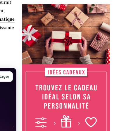
ournit
nt,
matique
issante