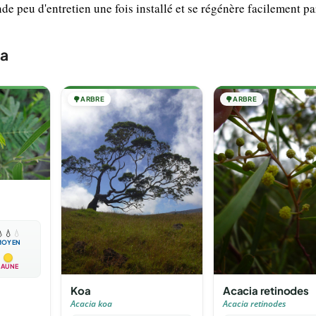
 peu d'entretien une fois installé et se régénère facilement pa
sa
🌳
ARBRE
🌳
ARBRE
a

💧
💧
MOYEN
JAUNE
Koa
Acacia retinodes
Acacia koa
Acacia retinodes