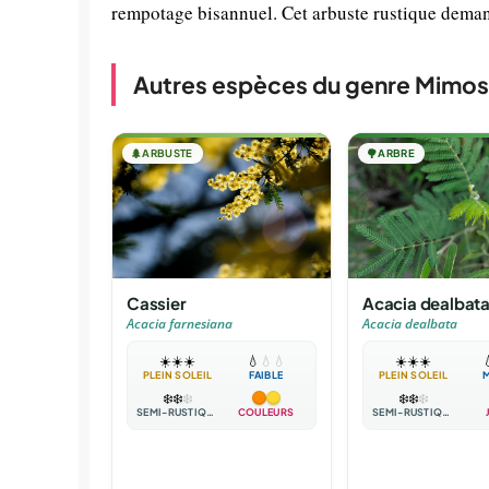
rempotage bisannuel. Cet arbuste rustique demande
Autres espèces du genre Mimo
🌲
ARBUSTE
🌳
ARBRE
Cassier
Acacia dealbat
Acacia farnesiana
Acacia dealbata
☀️
☀️
☀️
💧
💧
💧
☀️
☀️
☀️

PLEIN SOLEIL
FAIBLE
PLEIN SOLEIL
❄️
❄️
❄️
❄️
❄️
❄️
SEMI-RUSTIQUE
COULEURS
SEMI-RUSTIQUE