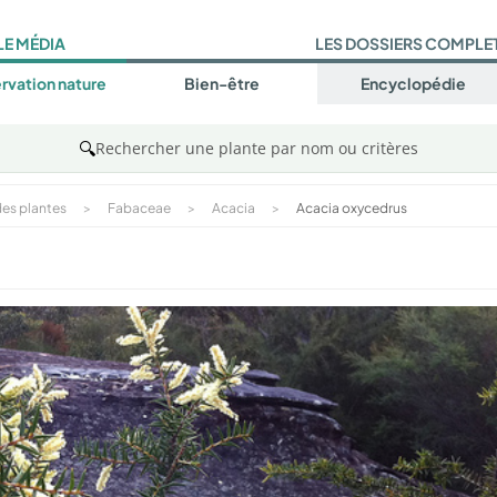
LE MÉDIA
LES DOSSIERS COMPLE
rvation nature
Bien-être
Encyclopédie
🔍
Rechercher une plante par nom ou critères
es plantes
>
Fabaceae
>
Acacia
>
Acacia oxycedrus