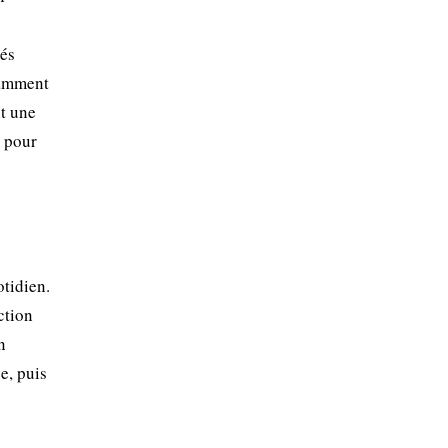
tés
tamment
nt une
e pour
tidien.
ction
n
e, puis