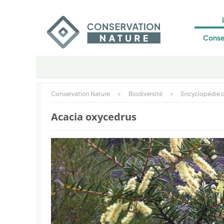
Conse
Conservation Nature
>
Biodiversité
>
Encyclopédie d
Acacia oxycedrus