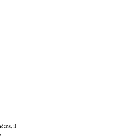
éens, il
n