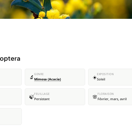
coptera
GENRE
EXPOSITION
🔬
☀️
Mimosa (Acacia)
Soleil
FEUILLAGE
FLORAISON
🍃
🌸
Persistant
Février, mars, avril