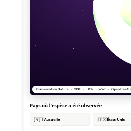
Pays où l'espèce a été observée
🇦🇺
🇺🇸
Australie
États-Unis