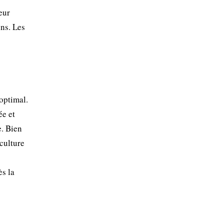
eur
ins. Les
optimal.
ée et
e. Bien
 culture
ès la