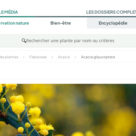
LE MÉDIA
LES DOSSIERS COMPLE
rvation nature
Bien-être
Encyclopédie
🔍
Rechercher une plante par nom ou critères
es plantes
>
Fabaceae
>
Acacia
>
Acacia glaucoptera