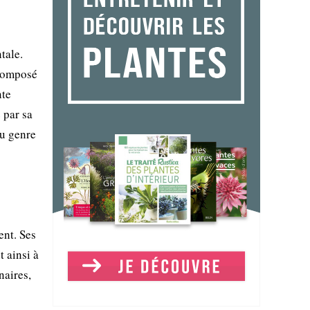
tale.
 composé
nte
 par sa
du genre
ent. Ses
t ainsi à
naires,