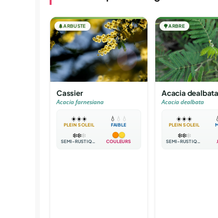
🌲
ARBUSTE
🌳
ARBRE
Cassier
Acacia dealbat
Acacia farnesiana
Acacia dealbata
☀️
☀️
☀️
💧
💧
💧
☀️
☀️
☀️

PLEIN SOLEIL
FAIBLE
PLEIN SOLEIL
❄️
❄️
❄️
❄️
❄️
❄️
SEMI-RUSTIQUE
COULEURS
SEMI-RUSTIQUE