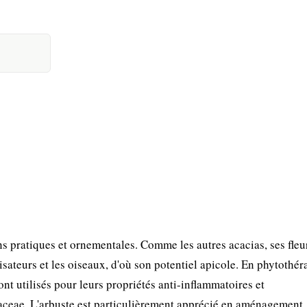
s pratiques et ornementales. Comme les autres acacias, ses fleu
isateurs et les oiseaux, d'où son potentiel apicole. En phytothér
sont utilisés pour leurs propriétés anti-inflammatoires et
ceae. L'arbuste est particulièrement apprécié en aménagement