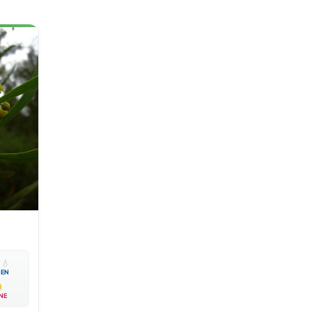

💧
EN
NE