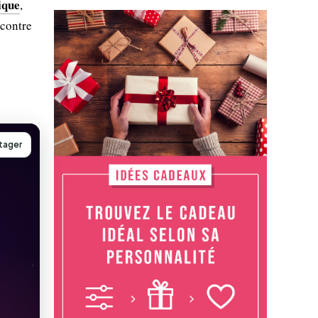
ique
,
 contre