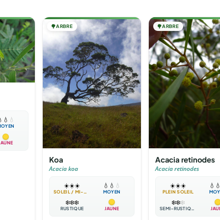
🌳
ARBRE
🌳
ARBRE
a

💧
💧
MOYEN
JAUNE
Koa
Acacia retinodes
Acacia koa
Acacia retinodes
☀️
☀️
☀️
💧
💧
💧
☀️
☀️
☀️
💧

SOLEIL / MI-OMBRE
MOYEN
PLEIN SOLEIL
MOY
❄️
❄️
❄️
❄️
❄️
❄️
RUSTIQUE
JAUNE
SEMI-RUSTIQUE
JAU