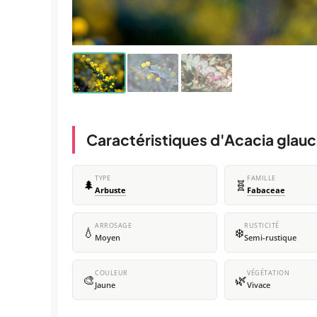
Caractéristiques d'Acacia glau
TYPE
FAMILLE
🌲
🧬
Arbuste
Fabaceae
ARROSAGE
RUSTICITÉ
💧
❄️
Moyen
Semi-rustique
COULEUR
VÉGÉTATION
🎨
🌿
Jaune
Vivace