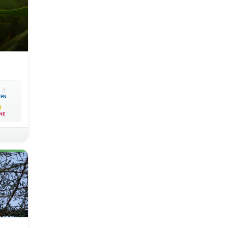

💧
EN
NE