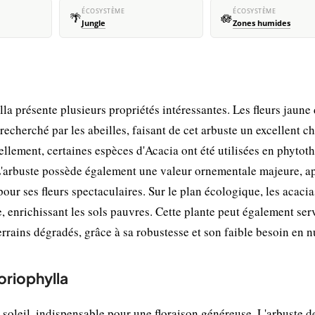
ÉCOSYSTÈME
ÉCOSYSTÈME
🌴
🪷
Jungle
Zones humides
a présente plusieurs propriétés intéressantes. Les fleurs jaune 
recherché par les abeilles, faisant de cet arbuste un excellent c
ellement, certaines espèces d'Acacia ont été utilisées en phytot
. L'arbuste possède également une valeur ornementale majeure, a
pour ses fleurs spectaculaires. Sur le plan écologique, les acacia
, enrichissant les sols pauvres. Cette plante peut également serv
terrains dégradés, grâce à sa robustesse et son faible besoin en n
oriophylla
 soleil, indispensable pour une floraison généreuse. L'arbuste