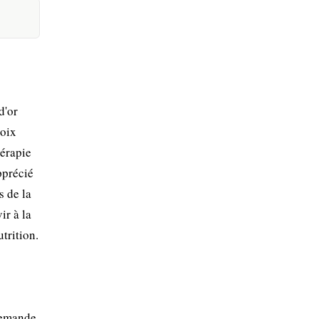
d'or
hoix
hérapie
pprécié
s de la
ir à la
utrition.
 demande