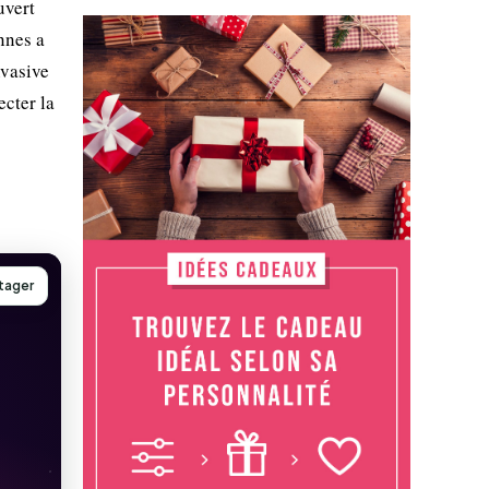
uvert
nnes a
nvasive
ecter la