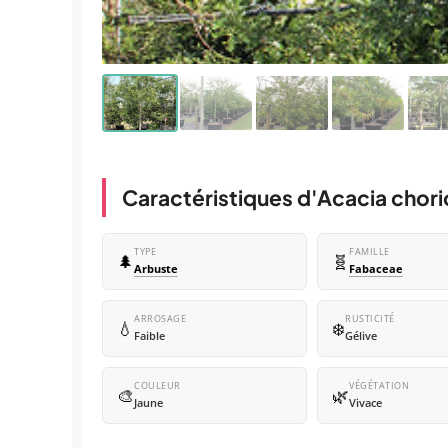
Caractéristiques d'Acacia chori
TYPE
FAMILLE
🌲
🧬
Arbuste
Fabaceae
ARROSAGE
RUSTICITÉ
💧
❄️
Faible
Gélive
COULEUR
VÉGÉTATION
🎨
🌿
Jaune
Vivace