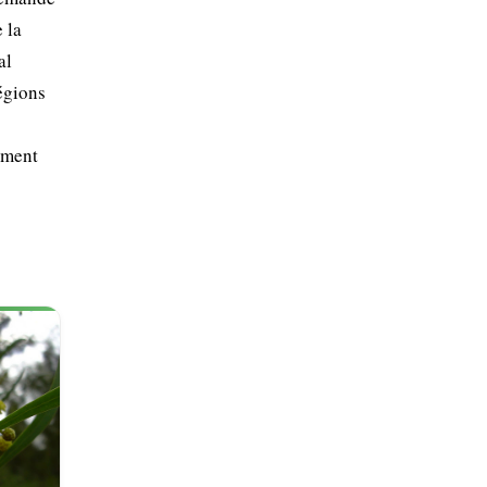
 la
al
régions
rement