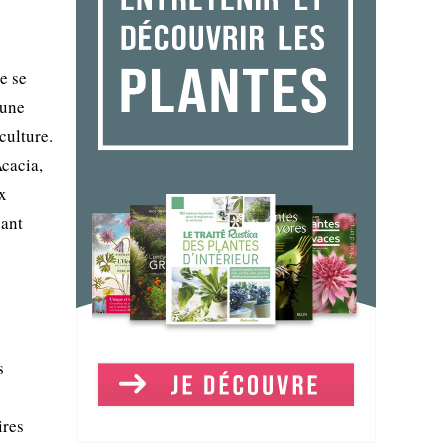
e se
 une
culture.
Acacia,
x
sant
s
ires