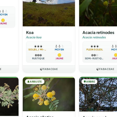

💧
💧
MOYEN
JAUNE
Koa
Acacia retinodes
Acacia koa
Acacia retinodes
☀️
☀️
☀️
💧
💧
💧
☀️
☀️
☀️
💧

SOLEIL / MI-OMBRE
MOYEN
PLEIN SOLEIL
MOY
❄️
❄️
❄️
❄️
❄️
❄️
RUSTIQUE
JAUNE
SEMI-RUSTIQUE
JAU
E
🍃
FABACEAE
🍃
FABACEAE
🌲
ARBUSTE
🌳
ARBRE