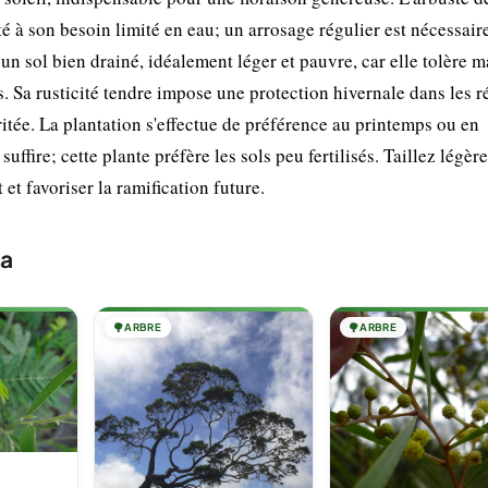
é à son besoin limité en eau; un arrosage régulier est nécessaire
un sol bien drainé, idéalement léger et pauvre, car elle tolère m
s. Sa rusticité tendre impose une protection hivernale dans les 
itée. La plantation s'effectue de préférence au printemps ou en
ffire; cette plante préfère les sols peu fertilisés. Taillez légè
et favoriser la ramification future.
sa
🌳
ARBRE
🌳
ARBRE
a