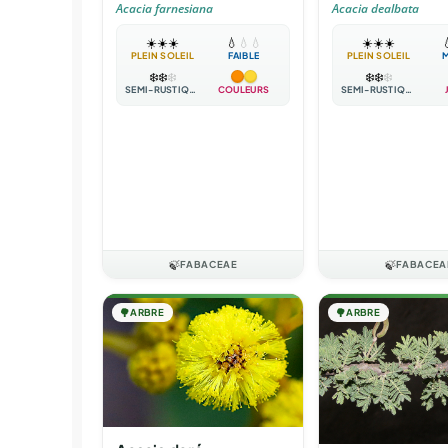
Acacia farnesiana
Acacia dealbata
☀️
☀️
☀️
💧
💧
💧
☀️
☀️
☀️

PLEIN SOLEIL
FAIBLE
PLEIN SOLEIL
❄️
❄️
❄️
❄️
❄️
❄️
SEMI-RUSTIQUE
COULEURS
SEMI-RUSTIQUE
🍃
FABACEAE
🍃
FABACEA
🌳
ARBRE
🌳
ARBRE