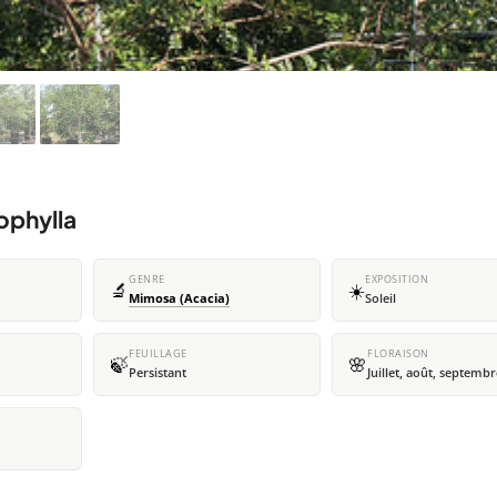
ophylla
GENRE
EXPOSITION
🔬
☀️
Mimosa (Acacia)
Soleil
FEUILLAGE
FLORAISON
🍃
🌸
Persistant
Juillet, août, septembr