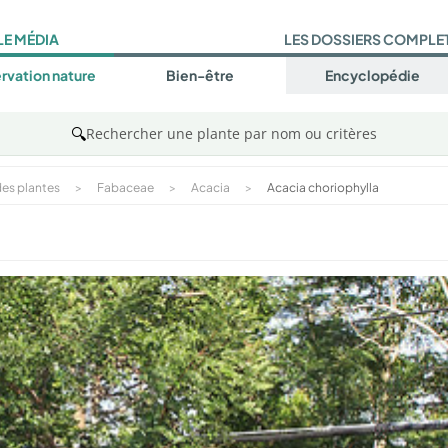
LE MÉDIA
LES DOSSIERS COMPLE
rvation nature
Bien-être
Encyclopédie
🔍
Rechercher une plante par nom ou critères
es plantes
>
Fabaceae
>
Acacia
>
Acacia choriophylla