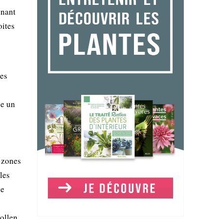
gnant
oites
nes
ue un
s zones
les
le
ollen