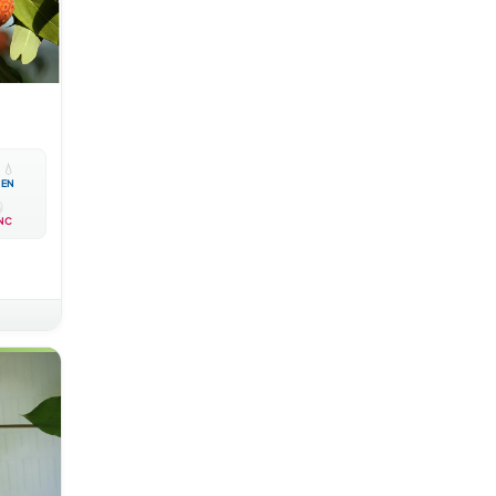

💧
EN
NC