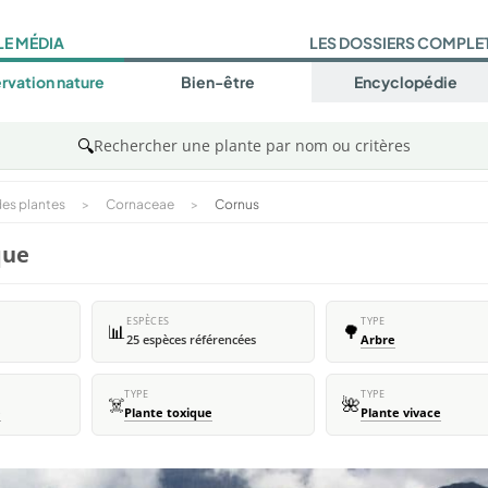
LE MÉDIA
LES DOSSIERS COMPLE
rvation nature
Bien-être
Encyclopédie
🔍
Rechercher une plante par nom ou critères
es plantes
>
Cornaceae
>
Cornus
que
ESPÈCES
TYPE
📊
🌳
25 espèces référencées
Arbre
TYPE
TYPE
☠️
🌺
e
Plante toxique
Plante vivace