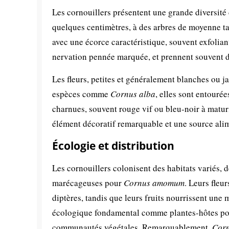
Les cornouillers présentent une grande diversité
quelques centimètres, à des arbres de moyenne ta
avec une écorce caractéristique, souvent exfolian
nervation pennée marquée, et prennent souvent de
Les fleurs, petites et généralement blanches ou j
espèces comme
Cornus alba
, elles sont entouré
charnues, souvent rouge vif ou bleu-noir à maturi
élément décoratif remarquable et une source alim
Écologie et distribution
Les cornouillers colonisent des habitats variés, d
marécageuses pour
Cornus amomum
. Leurs fleu
diptères, tandis que leurs fruits nourrissent une
écologique fondamental comme plantes-hôtes pour
communautés végétales. Remarquablement,
Corn