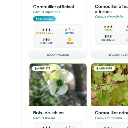
Cornouiller à feu
Cornouiller officinal
alternes
Cornus officinalis
Cornus alternifolia
💊
Médicinale
☀️
☀️
☀️

☀️
☀️
☀️
💧
💧
💧
TOUS
SOLEIL / MI-OMBRE
MOYEN
❄️
❄️
❄️
❄️
❄️
❄️
RUSTIQUE
RUSTIQUE
JAUNE
🍃
CORNACEAE
🍃
CORNACE
🌲
ARBUSTE
🌲
ARBUSTE
Bois-de-chien
Cornouiller odo
Cornus florida
Cornus amomum
☀️
☀️
☀️
💧
💧
💧
☀️
☀️
☀️
