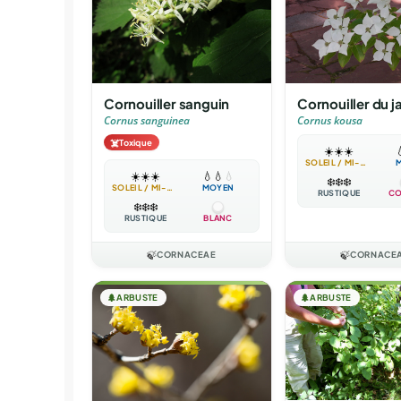
Cornouiller sanguin
Cornouiller du 
Cornus sanguinea
Cornus kousa
☠️
Toxique
☀️
☀️
☀️

SOLEIL / MI-OMBRE
☀️
☀️
☀️
💧
💧
💧
❄️
❄️
❄️
SOLEIL / MI-OMBRE
MOYEN
RUSTIQUE
CO
❄️
❄️
❄️
RUSTIQUE
BLANC
🍃
CORNACEAE
🍃
CORNACE
🌲
ARBUSTE
🌲
ARBUSTE