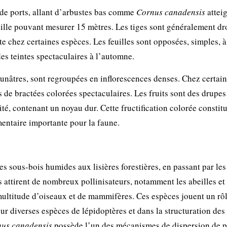
 de ports, allant d’arbustes bas comme
Cornus canadensis
attei
ille pouvant mesurer 15 mètres. Les tiges sont généralement dr
te chez certaines espèces. Les feuilles sont opposées, simples, à
s teintes spectaculaires à l’automne.
aunâtres, sont regroupées en inflorescences denses. Chez certai
es de bractées colorées spectaculaires. Les fruits sont des drupes
té, contenant un noyau dur. Cette fructification colorée constit
entaire importante pour la faune.
es sous-bois humides aux lisières forestières, en passant par le
rs attirent de nombreux pollinisateurs, notamment les abeilles et 
 multitude d’oiseaux et de mammifères. Ces espèces jouent un rô
 diverses espèces de lépidoptères et dans la structuration des
us canadensis
possède l’un des mécanismes de dispersion de p