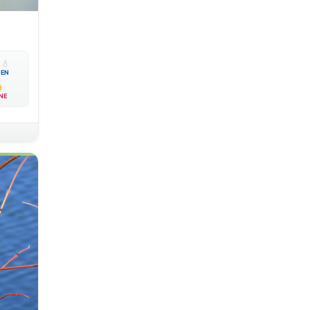

💧
EN
NE