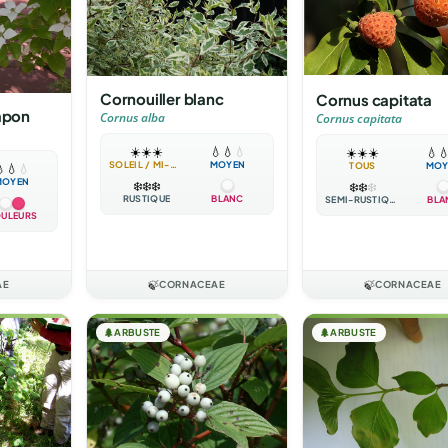
Cornouiller blanc
Cornus capitata
japon
Cornus alba
Cornus capitata
☀️
☀️
☀️
💧
💧
💧
☀️
☀️
☀️
💧

SOLEIL / MI-OMBRE
MOYEN
TOUS
MOY

💧
💧
MOYEN
❄️
❄️
❄️
❄️
❄️
❄️
RUSTIQUE
BLANC
SEMI-RUSTIQUE
BLA
ULEURS
AE
🍃
CORNACEAE
🍃
CORNACEAE
🌲
ARBUSTE
🌲
ARBUSTE