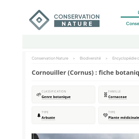
Conse
Conservation Nature
>
Biodiversité
>
Encyclopédie d
Cornouiller (Cornus) : fiche botani
CLASSIFICATION
FAMILLE
🌱
🧬
Genre botanique
Cornaceae
TYPE
TYPE
🌲
💚
Arbuste
Plante médicinal