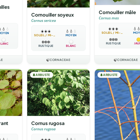
illes
Cornouiller mâle
Cornouiller soyeux
Cornus mas
Cornus sericea
☀️
☀️
☀️
💧


💧
💧
☀️
☀️
☀️
💧
💧
💧
SOLEIL / MI-OMBRE
MOY
MOYEN
SOLEIL / MI-OMBRE
MOYEN
❄️
❄️
❄️
❄️
❄️
❄️
RUSTIQUE
JAU
BLANC
RUSTIQUE
BLANC
AE
🍃
CORNACEAE
🍃
CORNACEAE
🌲
ARBUSTE
🌲
ARBUSTE
rant
Cornus rugosa
Cornus rugosa

💧
💧
☀️
☀️
☀️
💧
💧
💧