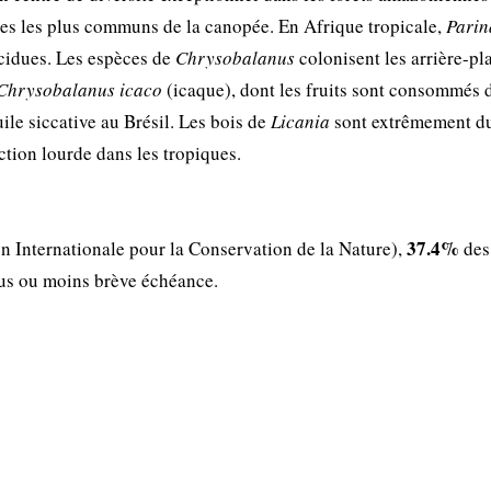
res les plus communs de la canopée. En Afrique tropicale,
Parin
cidues. Les espèces de
Chrysobalanus
colonisent les arrière-pl
Chrysobalanus icaco
(icaque), dont les fruits sont consommés 
uile siccative au Brésil. Les bois de
Licania
sont extrêmement du
uction lourde dans les tropiques.
37.4%
n Internationale pour la Conservation de la Nature),
des
lus ou moins brève échéance.