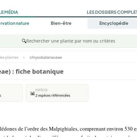
LE MÉDIA
LES DOSSIERS COMPLE
rvation nature
Bien-être
Encyclopédie
🔍
Rechercher une plante par nom ou critères
es plantes
>
chrysobalanaceae
e) : fiche botanique
ESPÈCES
📊
s
2 espèces référencées
lédones de l’ordre des Malpighiales, comprenant environ 530 