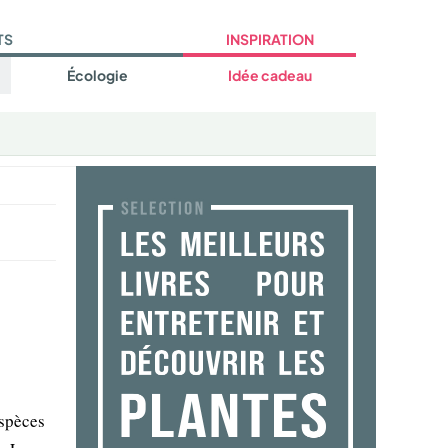
TS
INSPIRATION
Écologie
Idée cadeau
espèces