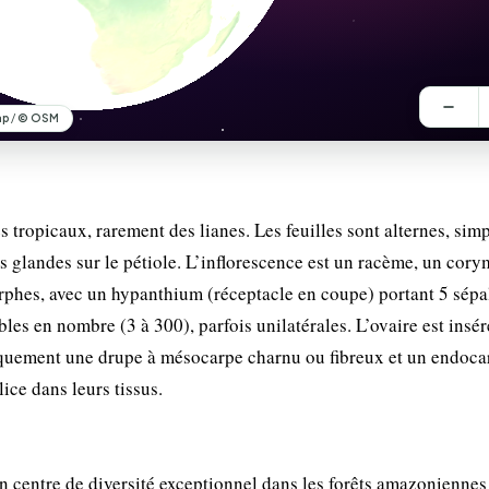
tropicaux, rarement des lianes. Les feuilles sont alternes, simp
des glandes sur le pétiole. L’inflorescence est un racème, un cor
phes, avec un hypanthium (réceptacle en coupe) portant 5 sépal
les en nombre (3 à 300), parfois unilatérales. L’ovaire est insér
piquement une drupe à mésocarpe charnu ou fibreux et un endoca
ice dans leurs tissus.
 centre de diversité exceptionnel dans les forêts amazoniennes