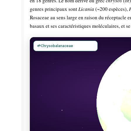
en 18 genres. Le nom dérive du grec
chrysos
(or)
genres principaux sont
Licania
(~200 espèces),
H
Rosaceae au sens large en raison du réceptacle en
basaux et ses caractéristiques moléculaires, et s