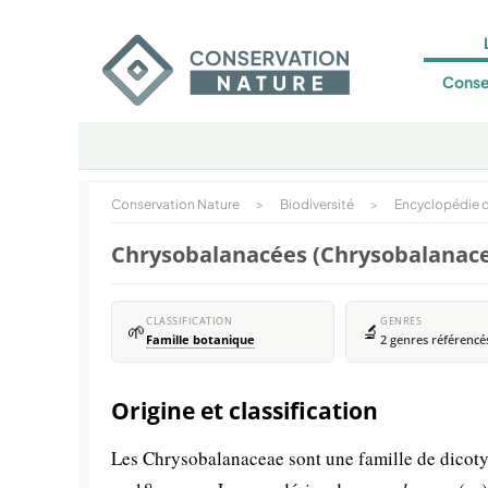
Conse
Conservation Nature
>
Biodiversité
>
Encyclopédie d
Chrysobalanacées (Chrysobalanacea
CLASSIFICATION
GENRES
🌱
🔬
Famille botanique
2 genres référencé
Origine et classification
Les Chrysobalanaceae sont une famille de dicoty