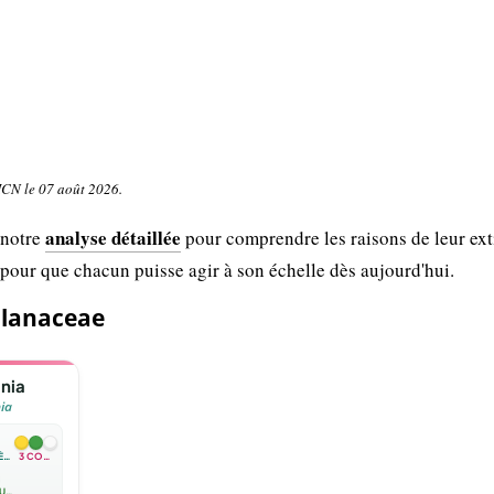
UICN le 07 août 2026.
analyse détaillée
 notre
pour comprendre les raisons de leur ext
 pour que chacun puisse agir à son échelle dès aujourd'hui.
alanaceae
ania
ia
ESPÈCE
3 COULEURS

ARBUSTE