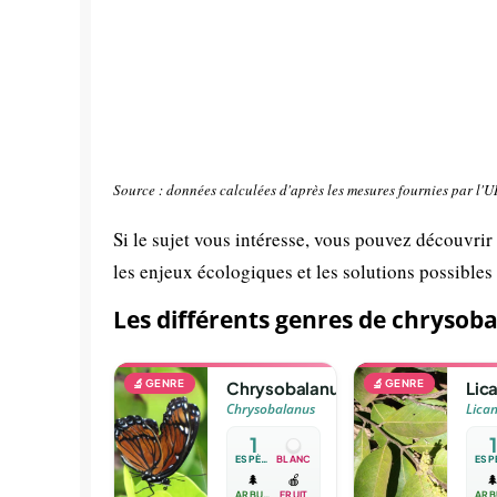
Source : données calculées d'après les mesures fournies par l'
Si le sujet vous intéresse, vous pouvez découvrir
les enjeux écologiques et les solutions possibles
Les différents genres de chrysob
🔬
GENRE
🔬
GENRE
Chrysobalanus
Lic
Chrysobalanus
Lican
1
1
ESPÈCE
BLANC
🌲
🍎

ARBUSTE
FRUIT