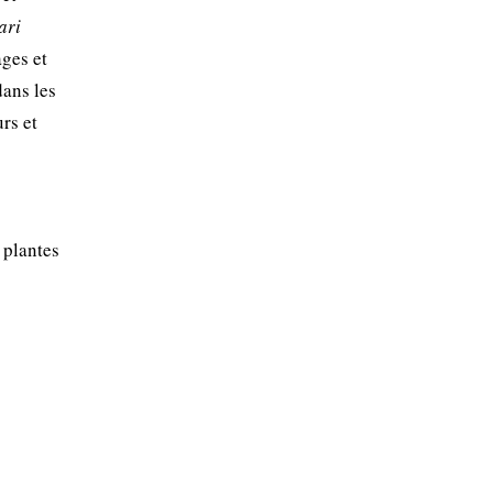
ari
ages et
dans les
rs et
 plantes