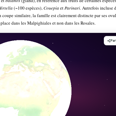
 et
balanos
(gland), en référence aux fruits de certaines espèce
irtella
(~100 espèces),
Couepia
et
Parinari
. Autrefois incluse 
 coupe similaire, la famille est clairement distincte par ses ovu
e place dans les Malpighiales et non dans les Rosales.