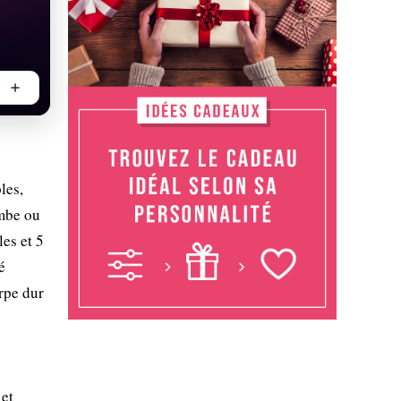
les,
ymbe ou
es et 5
é
rpe dur
 et