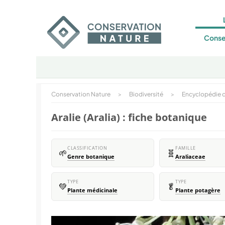
Conse
Conservation Nature
>
Biodiversité
>
Encyclopédie d
Aralie (Aralia) : fiche botanique
CLASSIFICATION
FAMILLE
🌱
🧬
Genre botanique
Araliaceae
TYPE
TYPE
💚
🥬
Plante médicinale
Plante potagère