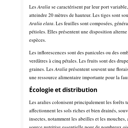
Les
Aralia
se caractérisent par leur port variable
atteindre 20 mètres de hauteur. Les tiges sont s
Aralia elata
. Les feuilles sont composées, généra
pétioles. Elles présentent une disposition altern
espèces.
Les inflorescences sont des panicules ou des om
verdâtres à cinq pétales. Les fruits sont des dru
graines. Les
Aralia
présentent souvent une florais
une ressource alimentaire importante pour la fau
Écologie et distribution
Les aralies colonisent principalement les forêts te
affectionnent les sols riches et bien drainés, sou
insectes, notamment les abeilles et les mouches, a
source nutritive essentielle pour de nombreux oi