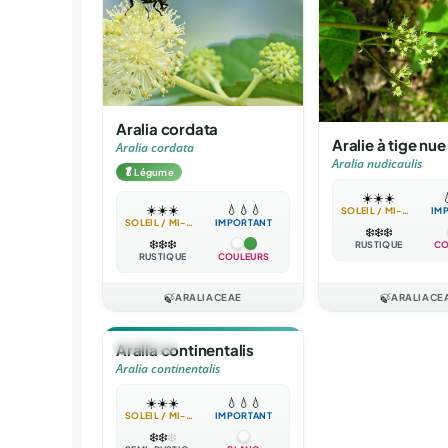
Aralia cordata
Aralie à tige nue
Aralia cordata
Aralia nudicaulis
🥬
Légume
☀️
☀️
☀️

☀️
☀️
☀️
💧
💧
💧
SOLEIL / MI-OMBRE
IM
SOLEIL / MI-OMBRE
IMPORTANT
❄️
❄️
❄️
❄️
❄️
❄️
RUSTIQUE
CO
RUSTIQUE
COULEURS
🍃
ARALIACEAE
🍃
ARALIACE
🪴
VIVACE
Aralia continentalis
Aralia continentalis
☀️
☀️
☀️
💧
💧
💧
SOLEIL / MI-OMBRE
IMPORTANT
❄️
❄️
❄️