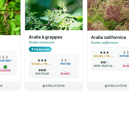
Aralie à grappes
Aralia californica
Aralia racemosa
Aralia californica
💊
Médicinale
☀️
☀️
☀️
💧

SOLEIL / MI-OMBRE
IMPOR

💧
💧
☀️
☀️
☀️
💧
💧
💧
PORTANT
❄️
❄️
❄️
SOLEIL / MI-OMBRE
MOYEN
SEMI-RUSTIQUE
BLA
❄️
❄️
❄️
ULEURS
RUSTIQUE
BLANC
AE
🍃
ARALIACEAE
🍃
ARALIACEAE