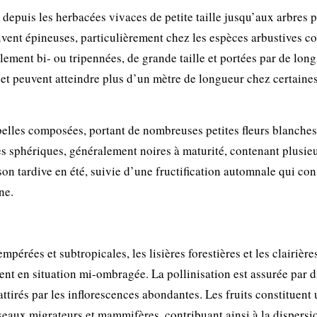
, depuis les herbacées vivaces de petite taille jusqu’aux arbres
ouvent épineuses, particulièrement chez les espèces arbustives 
lement bi- ou tripennées, de grande taille et portées par de long
e et peuvent atteindre plus d’un mètre de longueur chez certaine
belles composées, portant de nombreuses petites fleurs blanche
pes sphériques, généralement noires à maturité, contenant plusie
on tardive en été, suivie d’une fructification automnale qui con
ne.
mpérées et subtropicales, les lisières forestières et les clairières
vent en situation mi-ombragée. La pollinisation est assurée par d
ttirés par les inflorescences abondantes. Les fruits constituent
seaux migrateurs et mammifères, contribuant ainsi à la dispersi