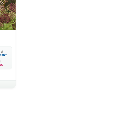

💧
TANT
NC