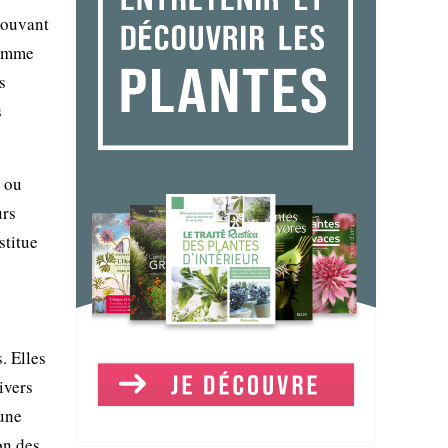
 pouvant
comme
s
s
s ou
urs
stitue
. Elles
ivers
 une
on des