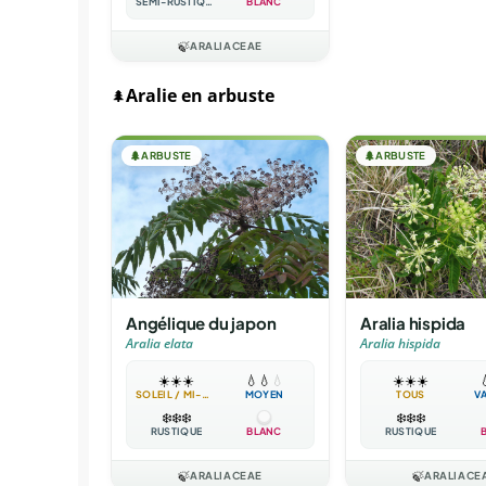
SEMI-RUSTIQUE
BLANC
🍃
ARALIACEAE
Aralie en arbuste
🌲
🌲
ARBUSTE
🌲
ARBUSTE
Angélique du japon
Aralia hispida
Aralia elata
Aralia hispida
☀️
☀️
☀️
💧
💧
💧
☀️
☀️
☀️

SOLEIL / MI-OMBRE
MOYEN
TOUS
V
❄️
❄️
❄️
❄️
❄️
❄️
RUSTIQUE
BLANC
RUSTIQUE
🍃
ARALIACEAE
🍃
ARALIACE