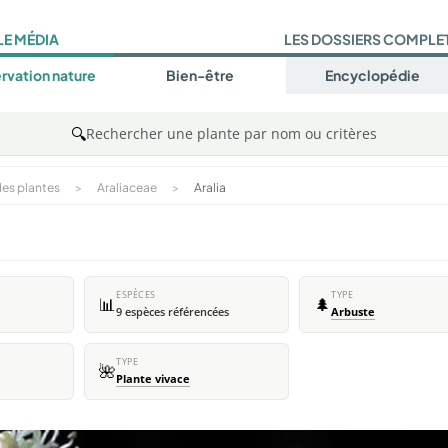
LE MÉDIA
LES DOSSIERS COMPLE
rvation nature
Bien-être
Encyclopédie
🔍
Rechercher une plante par nom ou critères
es plantes
>
Araliaceae
>
Aralia
ESPÈCES
TYPE
📊
🌲
9 espèces référencées
Arbuste
TYPE
🌺
Plante vivace