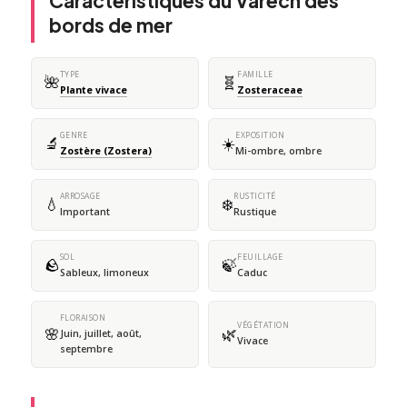
Caractéristiques du Varech des
bords de mer
TYPE
FAMILLE
🌺
🧬
Plante vivace
Zosteraceae
GENRE
EXPOSITION
🔬
☀️
Zostère (Zostera)
Mi-ombre, ombre
ARROSAGE
RUSTICITÉ
💧
❄️
Important
Rustique
SOL
FEUILLAGE
🪨
🍃
Sableux, limoneux
Caduc
FLORAISON
VÉGÉTATION
🌸
🌿
Juin, juillet, août,
Vivace
septembre