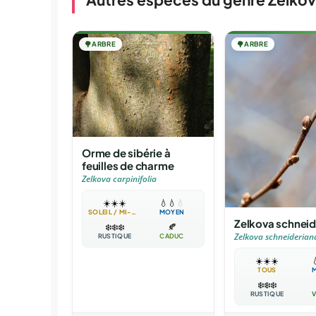
🌳
ARBRE
🌳
ARBRE
Orme de sibérie à
feuilles de charme
Zelkova carpinifolia
☀️
☀️
☀️
💧
💧
💧
SOLEIL / MI-OMBRE
MOYEN
Zelkova schneid
❄️
❄️
❄️
🍂
Zelkova schneiderian
RUSTIQUE
CADUC
☀️
☀️
☀️

TOUS
❄️
❄️
❄️
RUSTIQUE
V