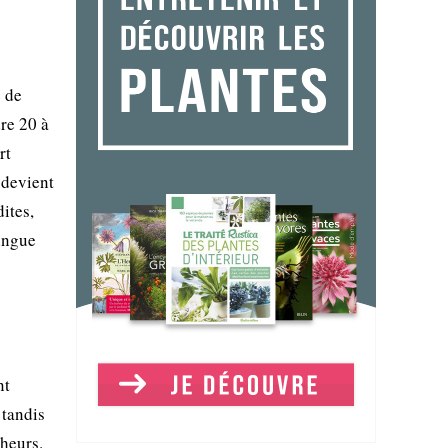
e de
dre 20 à
rt
 devient
ites,
tingue
nt
 tandis
cheurs.