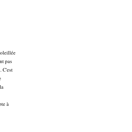
oleillée
nt pas
. C'est
e
la
u
pte à