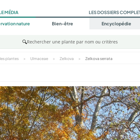
LE MÉDIA
LES DOSSIERS COMPLE
rvation nature
Bien-être
Encyclopédie
🔍
Rechercher une plante par nom ou critères
es plantes
>
Ulmaceae
>
Zelkova
>
Zelkova serrata