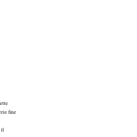
ette
rie fine
il