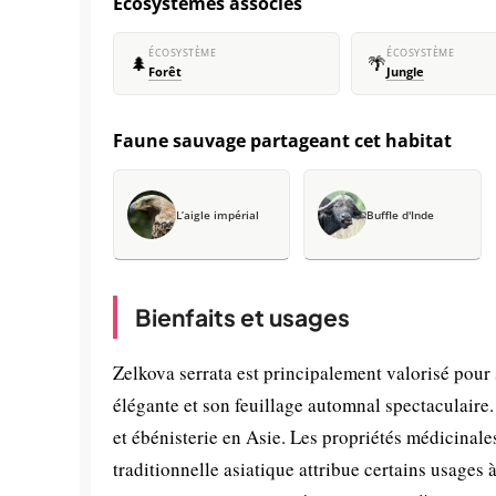
Écosystèmes associés
ÉCOSYSTÈME
ÉCOSYSTÈME
🌲
🌴
Forêt
Jungle
Faune sauvage partageant cet habitat
L’aigle impérial
Buffle d'Inde
Bienfaits et usages
Zelkova serrata est principalement valorisé pour
élégante et son feuillage automnal spectaculaire. 
et ébénisterie en Asie. Les propriétés médicinal
traditionnelle asiatique attribue certains usages à