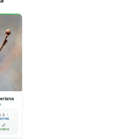
eriana
a

💧
💧
MOYEN
📏
IVACE