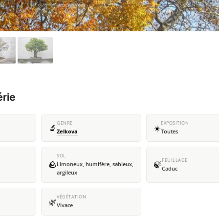
érie
GENRE
EXPOSITION
🔬
☀️
Zelkova
Toutes
SOL
FEUILLAGE
🪨
🍃
Limoneux, humifère, sableux,
Caduc
argileux
VÉGÉTATION
🌿
Vivace