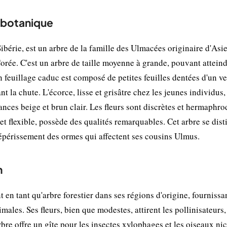
t botanique
érie, est un arbre de la famille des Ulmacées originaire d'Asi
Corée. C'est un arbre de taille moyenne à grande, pouvant attein
n feuillage caduc est composé de petites feuilles dentées d'un ve
 la chute. L'écorce, lisse et grisâtre chez les jeunes individus,
ances beige et brun clair. Les fleurs sont discrètes et hermaphrod
et flexible, possède des qualités remarquables. Cet arbre se dis
épérissement des ormes qui affectent ses cousins Ulmus.
n
 en tant qu'arbre forestier dans ses régions d'origine, fournissa
ales. Ses fleurs, bien que modestes, attirent les pollinisateurs,
arbre offre un gîte pour les insectes xylophages et les oiseaux ni