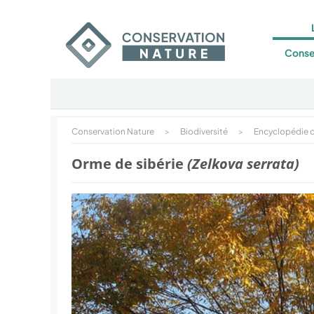
Conse
Conservation Nature
>
Biodiversité
>
Encyclopédie d
Orme de sibérie
(Zelkova serrata)