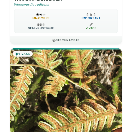
Woodwardia radicans
☀️
☀️
☀️
💧
💧
💧
MI-OMBRE
IMPORTANT
❄️
❄️
❄️
📏
SEMI-RUSTIQUE
VIVACE
🍃
BLECHNACEAE
🪴
VIVACE