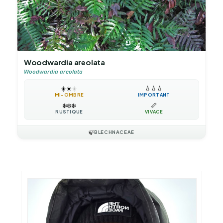
Woodwardia areolata
Woodwardia areolata
☀️
☀️
☀️
💧
💧
💧
MI-OMBRE
IMPORTANT
❄️
❄️
❄️
📏
RUSTIQUE
VIVACE
🍃
BLECHNACEAE