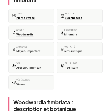
fimbriata
TYPE
FAMILLE
🌺
🧬
Plante vivace
Blechnaceae
GENRE
EXPOSITION
🔬
☀️
Woodwardia
Mi-ombre
ARROSAGE
RUSTICITÉ
💧
❄️
Moyen, important
Semi-rustique
SOL
FEUILLAGE
🪨
🍃
Argileux, limoneux
Persistant
VÉGÉTATION
🌿
Vivace
Woodwardia fimbriata :
description et botanique