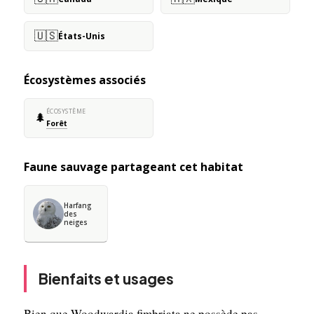
🇺🇸
États-Unis
Écosystèmes associés
ÉCOSYSTÈME
🌲
Forêt
Faune sauvage partageant cet habitat
Harfang
des
neiges
Bienfaits et usages
Bien que Woodwardia fimbriata ne possède pas