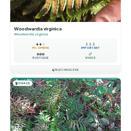
Woodwardia virginica
Woodwardia virginica
☀️
☀️
☀️
💧
💧
💧
MI-OMBRE
IMPORTANT
❄️
❄️
❄️
📏
RUSTIQUE
VIVACE
🍃
BLECHNACEAE
🪴
VIVACE