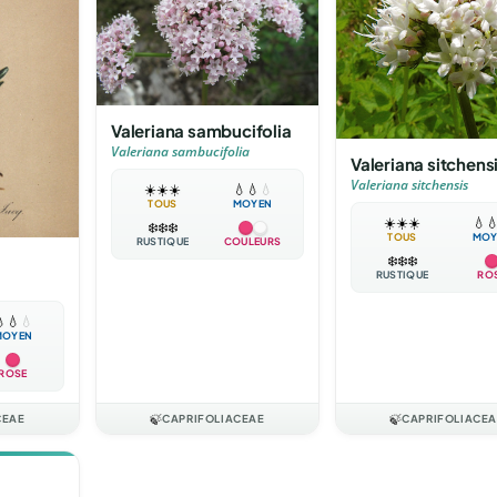
Valeriana sambucifolia
Valeriana sambucifolia
Valeriana sitchens
Valeriana sitchensis
☀️
☀️
☀️
💧
💧
💧
TOUS
MOYEN
☀️
☀️
☀️
💧

❄️
❄️
❄️
TOUS
MOY
RUSTIQUE
COULEURS
❄️
❄️
❄️
RUSTIQUE
RO

💧
💧
MOYEN
ROSE
CEAE
🍃
CAPRIFOLIACEAE
🍃
CAPRIFOLIACE