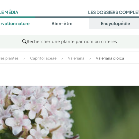
LE MÉDIA
LES DOSSIERS COMPLE
rvation nature
Bien-être
Encyclopédie
🔍
Rechercher une plante par nom ou critères
es plantes
>
Caprifoliaceae
>
Valeriana
>
Valeriana dioica