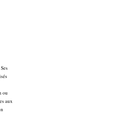
 Ses
isés
n ou
ces aux
en