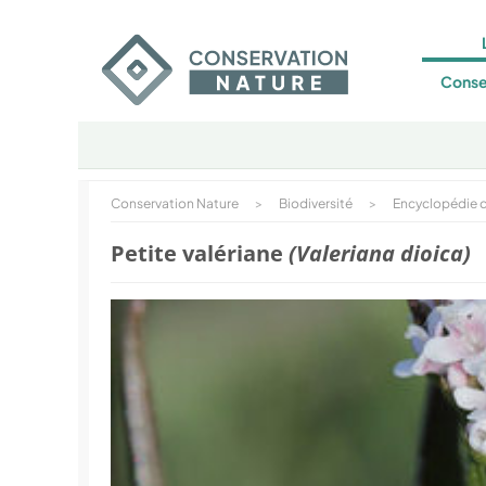
Conse
Conservation Nature
>
Biodiversité
>
Encyclopédie d
Petite valériane
(Valeriana dioica)