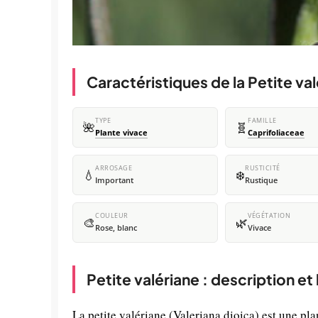
Caractéristiques de la Petite va
TYPE
FAMILLE
🌺
🧬
Plante vivace
Caprifoliaceae
ARROSAGE
RUSTICITÉ
💧
❄️
Important
Rustique
COULEUR
VÉGÉTATION
🎨
🌿
Rose, blanc
Vivace
Petite valériane : description e
La petite valériane (Valeriana dioica) est une pl