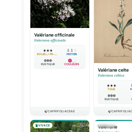
Valériane officinale
Valeriana officinalis
☀️
☀️
☀️
💧
💧
💧
SOLEIL / MI-OMBRE
MOYEN
❄️
❄️
❄️
RUSTIQUE
COULEURS
Valériane celte
Valeriana celtica
☀️
☀️
☀️

TOUS
❄️
❄️
❄️
RUSTIQUE
🍃
CAPRIFOLIACEAE
🍃
CAPRIFOLIA
🪴
VIVACE
🪴
VIVACE
Valériane