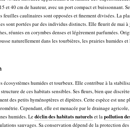
e 15 et 40 cm de hauteur, avec un port compact et buissonnant. S
es feuilles caulinaires sont opposées et finement divisées. La pla
les sont portées par des individus distincts. Elle fleurit de mai à 
nches, réunies en corymbes denses et légèrement parfumées. Orig
ousse naturellement dans les tourbières, les prairies humides et 
n
es écosystèmes humides et tourbeux. Elle contribue à la stabilis
structure de ces habitats sensibles. Ses fleurs, bien que discrète
mment des petits hyménoptères et diptères. Cette espèce est une p
ygrométrie. Cependant, elle est menacée par le drainage agricole,
déclin des habitats naturels
pollution de
zones humides. Le
et la
ulations sauvages. Sa conservation dépend de la protection des