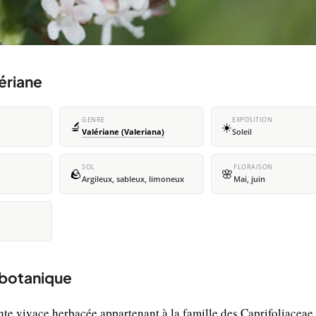
lériane
GENRE
EXPOSITION
🔬
☀️
Valériane (Valeriana)
Soleil
SOL
FLORAISON
🪨
🌸
Argileux, sableux, limoneux
Mai, juin
t botanique
ante vivace herbacée appartenant à la famille des Caprifoliaceae.