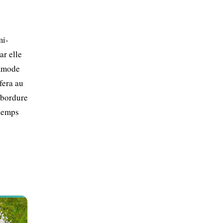
mi-
ar elle
ommode
fera au
n bordure
ntemps