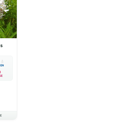
is

💧
EN
SE
AE