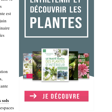
es
nte est
juin
inaire
les
ation
s,
lante
s sols
 espaces