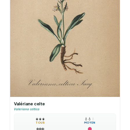
Valériane celte
Valeriana celtica
☀️
☀️
☀️
💧
💧
💧
TOUS
MOYEN
❄️
❄️
❄️