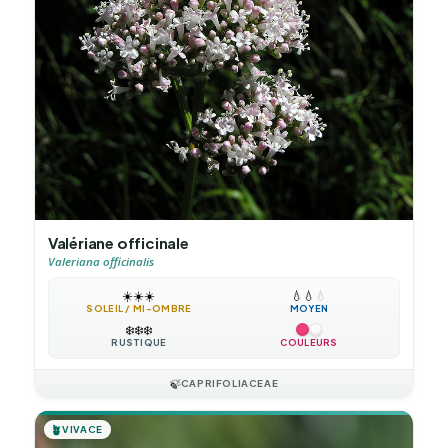
Valériane officinale
Valeriana officinalis
☀️
☀️
☀️
💧
💧
💧
SOLEIL / MI-OMBRE
MOYEN
❄️
❄️
❄️
RUSTIQUE
COULEURS
🍃
CAPRIFOLIACEAE
🪴
VIVACE