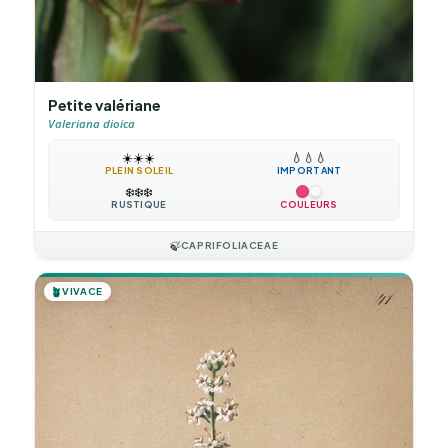
Petite valériane
Valeriana dioica
☀️
☀️
☀️
💧
💧
💧
PLEIN SOLEIL
IMPORTANT
❄️
❄️
❄️
RUSTIQUE
COULEURS
🍃
CAPRIFOLIACEAE
🪴
VIVACE