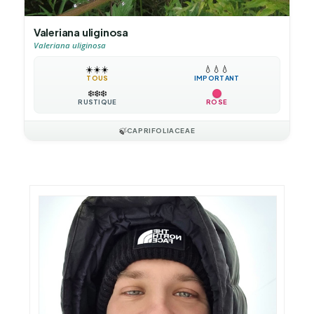
Valeriana uliginosa
Valeriana uliginosa
☀️
☀️
☀️
💧
💧
💧
TOUS
IMPORTANT
❄️
❄️
❄️
RUSTIQUE
ROSE
🍃
CAPRIFOLIACEAE