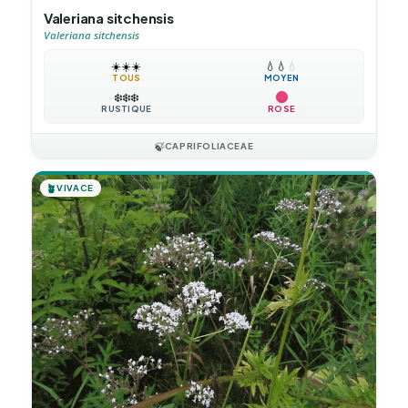
Valeriana sitchensis
Valeriana sitchensis
☀️
☀️
☀️
💧
💧
💧
TOUS
MOYEN
❄️
❄️
❄️
RUSTIQUE
ROSE
🍃
CAPRIFOLIACEAE
🪴
VIVACE