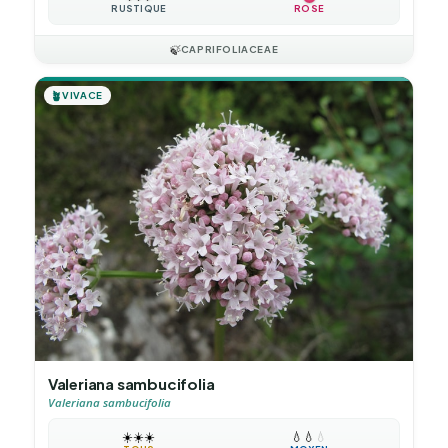
RUSTIQUE
ROSE
🍃
CAPRIFOLIACEAE
🪴
VIVACE
Valeriana sambucifolia
Valeriana sambucifolia
☀️
☀️
☀️
💧
💧
💧