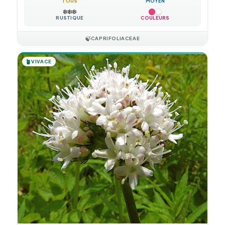
TOUS
MOYEN
❄️
❄️
❄️
RUSTIQUE
COULEURS
🍃
CAPRIFOLIACEAE
🪴
VIVACE