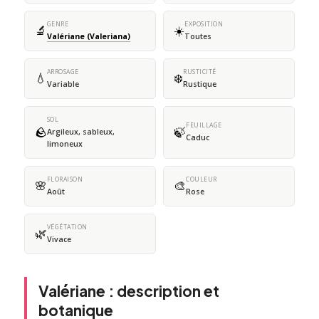
GENRE
EXPOSITION
🔬
☀️
Valériane (Valeriana)
Toutes
ARROSAGE
RUSTICITÉ
💧
❄️
Variable
Rustique
SOL
FEUILLAGE
🪨
🍃
Argileux, sableux,
Caduc
limoneux
FLORAISON
COULEUR
🌸
🎨
Août
Rose
VÉGÉTATION
🌿
Vivace
Valériane : description et
botanique