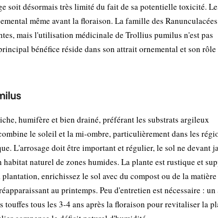
 soit désormais très limité du fait de sa potentielle toxicité. Le
ornemental même avant la floraison. La famille des Ranunculacées
ntes, mais l'utilisation médicinale de Trollius pumilus n'est pas
incipal bénéfice réside dans son attrait ornemental et son rôle
milus
che, humifère et bien drainé, préférant les substrats argileux
combine le soleil et la mi-ombre, particulièrement dans les régi
e. L'arrosage doit être important et régulier, le sol ne devant j
habitat naturel de zones humides. La plante est rustique et sup
a plantation, enrichissez le sol avec du compost ou de la matière
 réapparaissant au printemps. Peu d'entretien est nécessaire : un
s touffes tous les 3-4 ans après la floraison pour revitaliser la p