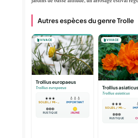
jardins de basse altitude, un arrosage estival rég
Autres espèces du genre Trolle
🪴
VIVACE
🪴
VIVACE
Trollius europaeus
Trollius asiaticu
Trollius europaeus
Trollius asiaticus
☀️
☀️
☀️
💧
💧
💧
SOLEIL / MI-OMBRE
IMPORTANT
☀️
☀️
☀️

SOLEIL / MI-OMBRE
IM
❄️
❄️
❄️
RUSTIQUE
JAUNE
❄️
❄️
❄️
RUSTIQUE
O