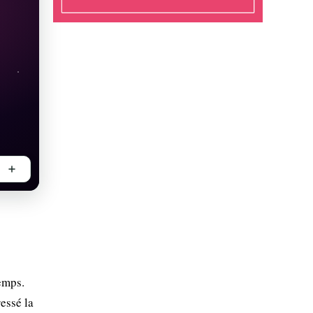
emps.
essé la