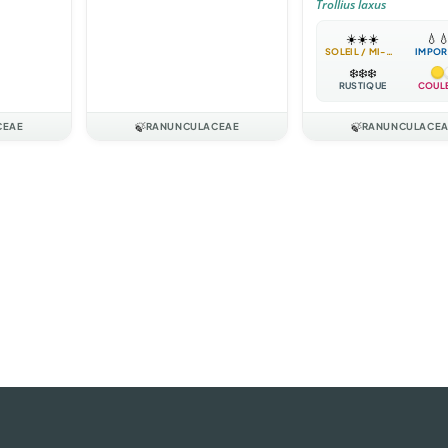
Trollius laxus
☀️
☀️
☀️
💧

SOLEIL / MI-OMBRE
IMPOR
❄️
❄️
❄️
RUSTIQUE
COUL
CEAE
🍃
RANUNCULACEAE
🍃
RANUNCULACE