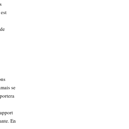
s
 est
 de
ons
amais se
portera
 apport
lante. En