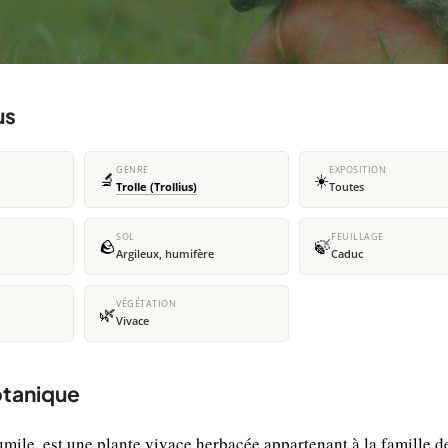
us
GENRE
EXPOSITION
🔬
☀️
Trolle (Trollius)
Toutes
SOL
FEUILLAGE
🪨
🍃
Argileux, humifère
Caduc
VÉGÉTATION
🌿
Vivace
botanique
pumile, est une plante vivace herbacée appartenant à la famille d