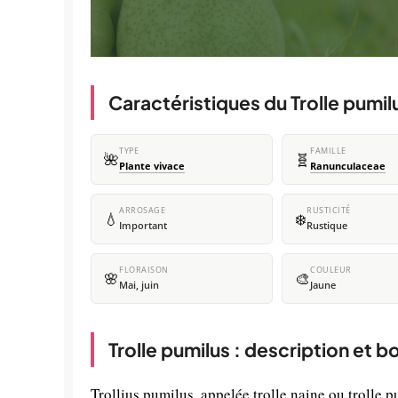
Caractéristiques du Trolle pumil
TYPE
FAMILLE
🌺
🧬
Plante vivace
Ranunculaceae
ARROSAGE
RUSTICITÉ
💧
❄️
Important
Rustique
FLORAISON
COULEUR
🌸
🎨
Mai, juin
Jaune
Trolle pumilus : description et 
Trollius pumilus, appelée trolle naine ou trolle 