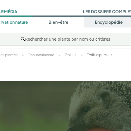
LE MÉDIA
LES DOSSIERS COMPLE
rvation nature
Bien-être
Encyclopédie
🔍
Rechercher une plante par nom ou critères
es plantes
>
Ranunculaceae
>
Trollius
>
Trollius pumilus