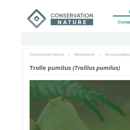
Conse
Conservation Nature
>
Biodiversité
>
Encyclopédie d
Trolle pumilus
(Trollius pumilus)