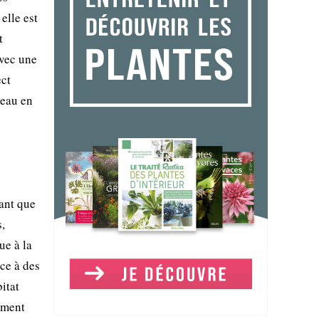
elle est
t
avec une
ect
'eau en
ant que
s,
ue à la
ace à des
bitat
ement