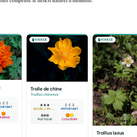
ulier compense le déficit naturel d'humidité.
🪴
VIVACE
🪴
VIVACE
s
Trolle de chine
Trollius chinensis

💧
💧
☀️
☀️
☀️
💧
💧
💧
PORTANT
SOLEIL / MI-OMBRE
IMPORTANT
❄️
❄️
❄️
RANGE
RUSTIQUE
COULEURS
Trollius laxus