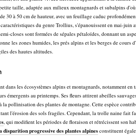
etite taille, adaptée aux milieux montagnards et subalpins d'où 
 de 30 à 50 cm de hauteur, avec un feuillage caduc profondémen
, caractéristiques du genre Trollius, s'épanouissent en mai-juin 
 semi-closes sont formées de sépales pétaloïdes, donnant un asp
ionne les zones humides, les prés alpins et les berges de cours d
les des hautes altitudes.
n
ant dans les écosystèmes alpins et montagnards, notamment en t
urs émergents au printemps. Ses fleurs attirent abeilles sauvage
 à la pollinisation des plantes de montagne. Cette espèce contrib
tant l'érosion des sols fragiles. Cependant, la trolle naine fait f
es
, qui modifient les périodes de floraison et rétrécissent son ha
la disparition progressive des plantes alpines
constituent égal