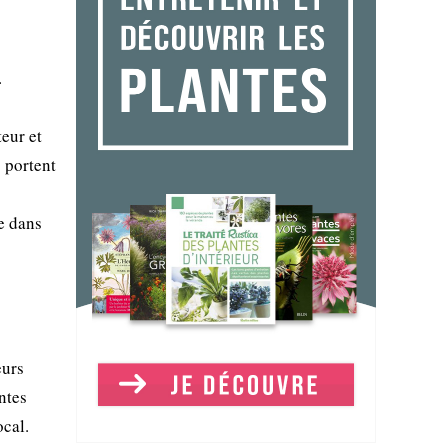
.
eur et
 portent
re dans
eurs
ntes
ocal.