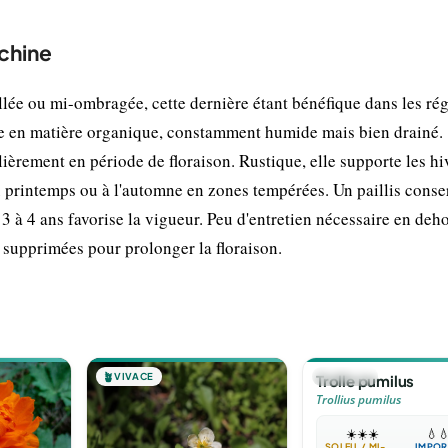
 chine
llée ou mi-ombragée, cette dernière étant bénéfique dans les ré
che en matière organique, constamment humide mais bien drainé.
ulièrement en période de floraison. Rustique, elle supporte les hi
au printemps ou à l'automne en zones tempérées. Un paillis conse
s 3 à 4 ans favorise la vigueur. Peu d'entretien nécessaire en deh
e supprimées pour prolonger la floraison.
🪴
VIVACE
🪴
VIVACE
Trolle pumilus
Trollius pumilus
☀️
☀️
☀️
💧

SOLEIL / MI-OMBRE
IMPOR