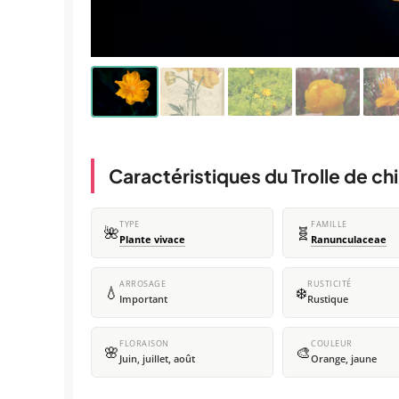
Caractéristiques du Trolle de ch
TYPE
FAMILLE
🌺
🧬
Plante vivace
Ranunculaceae
ARROSAGE
RUSTICITÉ
💧
❄️
Important
Rustique
FLORAISON
COULEUR
🌸
🎨
Juin, juillet, août
Orange, jaune