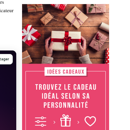
rs
icateur