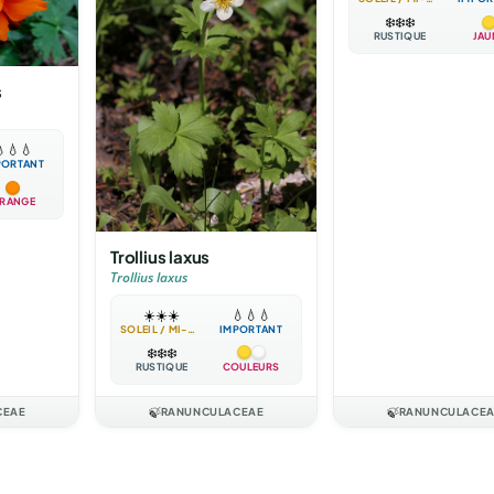
❄️
❄️
❄️
RUSTIQUE
JAU
s

💧
💧
PORTANT
RANGE
Trollius laxus
Trollius laxus
☀️
☀️
☀️
💧
💧
💧
SOLEIL / MI-OMBRE
IMPORTANT
❄️
❄️
❄️
RUSTIQUE
COULEURS
CEAE
🍃
RANUNCULACEAE
🍃
RANUNCULACE