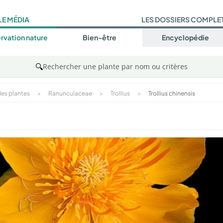
LE MÉDIA
LES DOSSIERS COMPLE
rvation nature
Bien-être
Encyclopédie
🔍
Rechercher une plante par nom ou critères
es plantes
>
Ranunculaceae
>
Trollius
>
Trollius chinensis