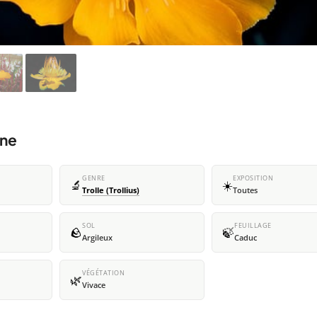
ine
GENRE
EXPOSITION
🔬
☀️
Trolle (Trollius)
Toutes
SOL
FEUILLAGE
🪨
🍃
Argileux
Caduc
VÉGÉTATION
🌿
Vivace