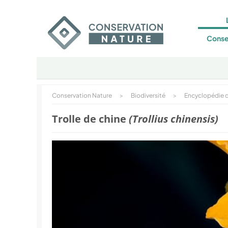
Conse
Conservation Nature
>
Biodiversité
>
Encyclopédie d
Trolle de chine
(Trollius chinensis)