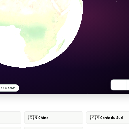
🇨🇳
🇰🇷
Chine
Corée du Sud