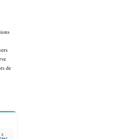
gions
vers
rve
ors de

💧
TANT