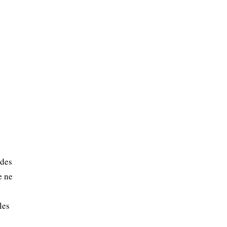
ïdes
e ne
les