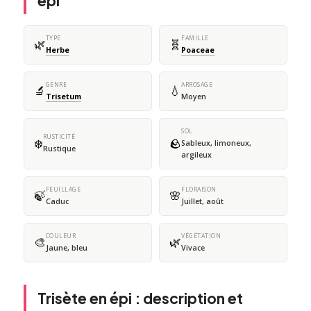
épi
TYPE
FAMILLE
🌿
🧬
Herbe
Poaceae
GENRE
ARROSAGE
🔬
💧
Trisetum
Moyen
SOL
RUSTICITÉ
❄️
🪨
Sableux, limoneux,
Rustique
argileux
FEUILLAGE
FLORAISON
🍃
🌸
Caduc
Juillet, août
COULEUR
VÉGÉTATION
🎨
🌿
Jaune, bleu
Vivace
Trisète en épi : description et