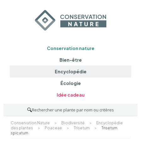
Conservation nature
Bien-être
Encyclopédie
Écologie
Idée cadeau
🔍
Rechercher une plante par nom ou critères
Conservation Nature
>
Biodiversité
>
Encyclopédie
des plantes
>
Poaceae
>
Trisetum
>
Trisetum
spicatum