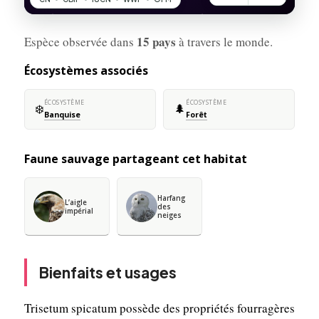
15 pays
Espèce observée dans
à travers le monde.
Écosystèmes associés
ÉCOSYSTÈME
ÉCOSYSTÈME
❄️
🌲
Banquise
Forêt
Faune sauvage partageant cet habitat
Harfang
L’aigle
des
impérial
neiges
Bienfaits et usages
Trisetum spicatum possède des propriétés fourragères