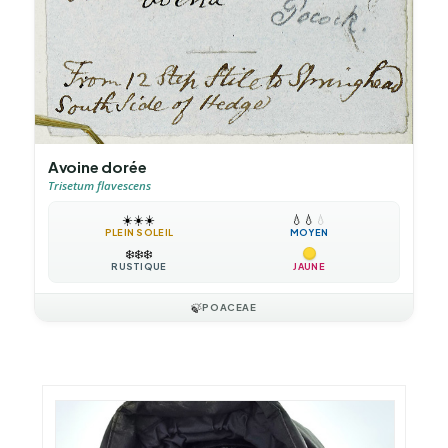
Avoine dorée
Trisetum flavescens
☀️
☀️
☀️
💧
💧
💧
PLEIN SOLEIL
MOYEN
❄️
❄️
❄️
RUSTIQUE
JAUNE
🍃
POACEAE