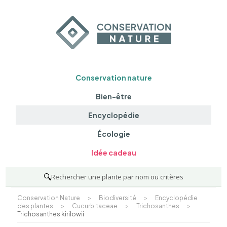
Conservation nature
Bien-être
Encyclopédie
Écologie
Idée cadeau
🔍
Rechercher une plante par nom ou critères
Conservation Nature
>
Biodiversité
>
Encyclopédie
des plantes
>
Cucurbitaceae
>
Trichosanthes
>
Trichosanthes kirilowii