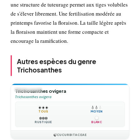
une structure de tuteurage permet aux tiges volubiles
de s'élever librement. Une fertilisation modérée au
printemps favorise la floraison. La taille légère après
la floraison maintient une forme compacte et
encourage la ramification.
Autres espèces du genre
Trichosanthes
🍃
GRIMPANTE
Trichosanthes ovigera
Trichosanthes ovigera
☀️
☀️
☀️
💧
💧
💧
TOUS
MOYEN
❄️
❄️
❄️
RUSTIQUE
BLANC
🍃
CUCURBITACEAE