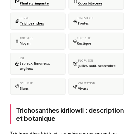
🧗
🧬
Plante grimpante
Cucurbitaceae
GENRE
EXPOSITION
🔬
☀️
Trichosanthes
Toutes
ARROSAGE
RUSTICITÉ
💧
❄️
Moyen
Rustique
SOL
FLORAISON
🪨
🌸
Sableux, limoneux,
Juillet, août, septembre
argileux
COULEUR
VÉGÉTATION
🎨
🌿
Blanc
Vivace
Trichosanthes kirilowii : description
et botanique
Trichosanthes kirilowii, appelée courge serpent ou