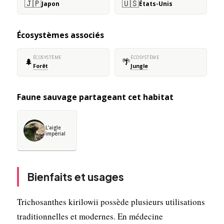
🇯🇵
🇺🇸
Japon
États-Unis
Écosystèmes associés
ÉCOSYSTÈME
ÉCOSYSTÈME
🌲
🌴
Forêt
Jungle
Faune sauvage partageant cet habitat
L’aigle
impérial
Bienfaits et usages
Trichosanthes kirilowii possède plusieurs utilisations
traditionnelles et modernes. En médecine