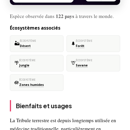
122 pays
Espèce observée dans
à travers le monde.
Écosystèmes associés
ÉCOSYSTÈME
ÉCOSYSTÈME
🏜️
🌲
Désert
Forêt
ÉCOSYSTÈME
ÉCOSYSTÈME
🌴
🦒
Jungle
Savane
ÉCOSYSTÈME
🪷
Zones humides
Bienfaits et usages
La Tribule terrestre est depuis longtemps utilisée en
médecine traditionnelle, particulièrement en