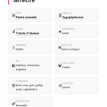
terrestre
TYPE
FAMILLE
🌼
🧬
Plante annuelle
Zygophyllaceae
GENRE
EXPOSITION
🔬
☀️
Tribule (Tribulus)
Soleil
ARROSAGE
RUSTICITÉ
💧
❄️
Faible
Semi-rustique
SOL
FEUILLAGE
🪨
🍃
Sableux, limoneux,
Caduc
argileux
FLORAISON
COULEUR
🌸
🎨
Avril, mai, juin, juillet,
Jaune
août, septembre
VÉGÉTATION
🌿
Annuelle