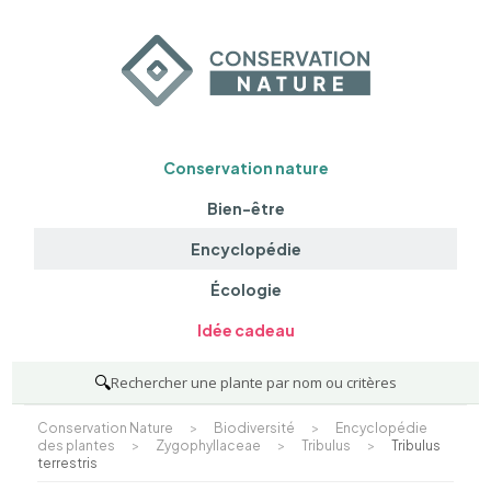
Conservation nature
Bien-être
Encyclopédie
Écologie
Idée cadeau
🔍
Rechercher une plante par nom ou critères
Conservation Nature
>
Biodiversité
>
Encyclopédie
des plantes
>
Zygophyllaceae
>
Tribulus
>
Tribulus
terrestris