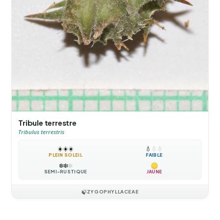
Tribule terrestre
Tribulus terrestris
☀️
☀️
☀️
💧
💧
💧
PLEIN SOLEIL
FAIBLE
❄️
❄️
❄️
SEMI-RUSTIQUE
JAUNE
🍃
ZYGOPHYLLACEAE