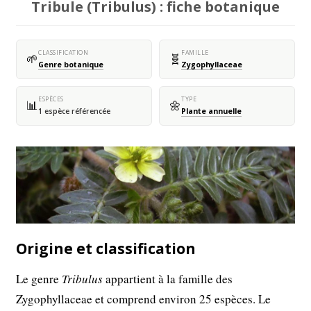
Tribule (Tribulus) : fiche botanique
CLASSIFICATION
FAMILLE
🌱
🧬
Genre botanique
Zygophyllaceae
ESPÈCES
TYPE
📊
🌼
1 espèce référencée
Plante annuelle
Origine et classification
Le genre
Tribulus
appartient à la famille des
Zygophyllaceae et comprend environ 25 espèces. Le