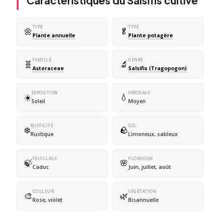
Caractéristiques du Salsifis cultivé
TYPE
TYPE
🌼
🥬
Plante annuelle
Plante potagère
FAMILLE
GENRE
🧬
🔬
Asteraceae
Salsifis (Tragopogon)
EXPOSITION
ARROSAGE
☀️
💧
Soleil
Moyen
RUSTICITÉ
SOL
❄️
🪨
Rustique
Limoneux, sableux
FEUILLAGE
FLORAISON
🍃
🌸
Caduc
Juin, juillet, août
COULEUR
VÉGÉTATION
🎨
🌿
Rose, violet
Bisannuelle