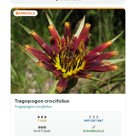
🌻
ANNUELLE
Tragopogon crocifolius
Tragopogon crocifolius
☀️
☀️
☀️
💧
💧
💧
TOUS
IMPORTANT
❄️
❄️
❄️
📏
RUSTIQUE
BISANNUELLE