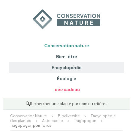
Conservation nature
Bien-être
Encyclopédie
Écologie
Idée cadeau
🔍
Rechercher une plante par nom ou critères
Conservation Nature
>
Biodiversité
>
Encyclopédie
des plantes
>
Asteraceae
>
Tragopogon
>
Tragopogon porrifolius