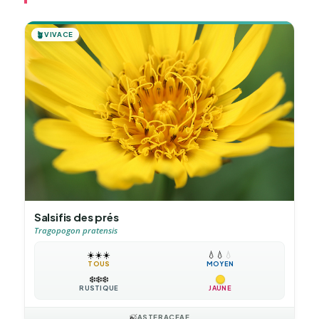
🪴
VIVACE
Salsifis des prés
Tragopogon pratensis
☀️
☀️
☀️
💧
💧
💧
TOUS
MOYEN
❄️
❄️
❄️
RUSTIQUE
JAUNE
🍃
ASTERACEAE