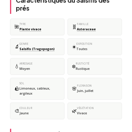
Caractéristiques du Salsifis des
prés
TYPE
FAMILLE
🌺
🧬
Plante vivace
Asteraceae
GENRE
EXPOSITION
🔬
☀️
Salsifis (Tragopogon)
Toutes
ARROSAGE
RUSTICITÉ
💧
❄️
Moyen
Rustique
SOL
FLORAISON
🪨
🌸
Limoneux, sableux,
Juin, juillet
argileux
COULEUR
VÉGÉTATION
🎨
🌿
Jaune
Vivace