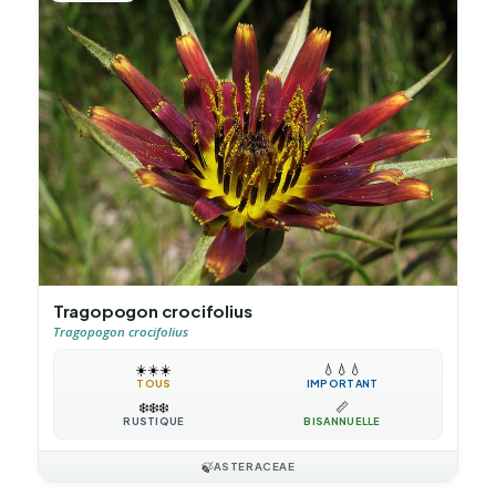
Tragopogon crocifolius
Tragopogon crocifolius
☀️
☀️
☀️
💧
💧
💧
TOUS
IMPORTANT
❄️
❄️
❄️
📏
RUSTIQUE
BISANNUELLE
🍃
ASTERACEAE