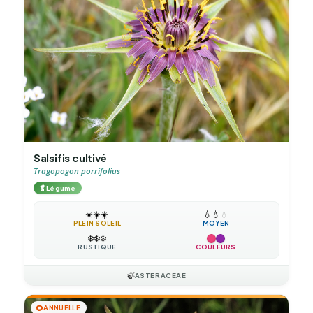
Salsifis cultivé
Tragopogon porrifolius
🥬
Légume
☀️
☀️
☀️
💧
💧
💧
PLEIN SOLEIL
MOYEN
❄️
❄️
❄️
RUSTIQUE
COULEURS
🍃
ASTERACEAE
🌻
ANNUELLE