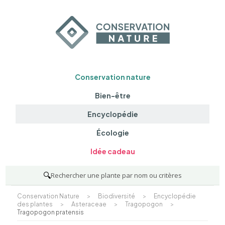
Conservation nature
Bien-être
Encyclopédie
Écologie
Idée cadeau
🔍
Rechercher une plante par nom ou critères
Conservation Nature
>
Biodiversité
>
Encyclopédie
des plantes
>
Asteraceae
>
Tragopogon
>
Tragopogon pratensis