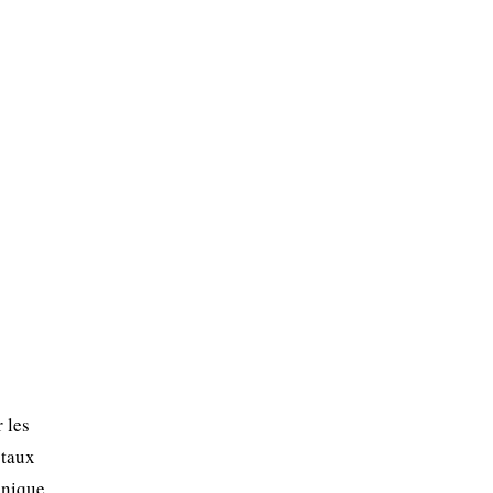
 les
staux
onique.