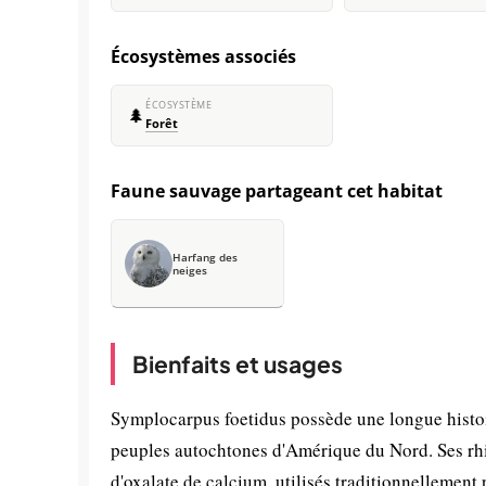
Écosystèmes associés
ÉCOSYSTÈME
🌲
Forêt
Faune sauvage partageant cet habitat
Harfang des
neiges
Bienfaits et usages
Symplocarpus foetidus possède une longue histoir
peuples autochtones d'Amérique du Nord. Ses rhi
d'oxalate de calcium, utilisés traditionnellement 