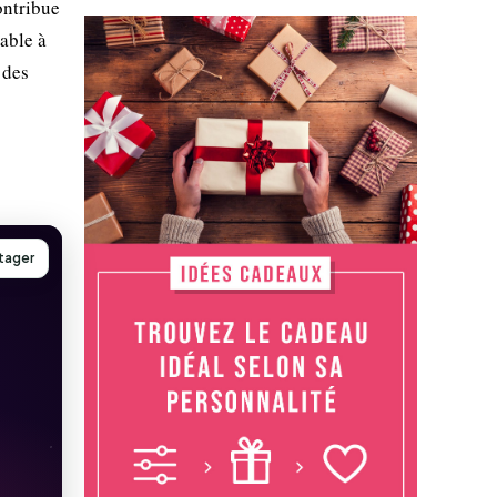
ontribue
rable à
 des