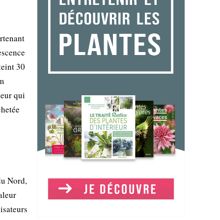
rtenant
rescence
teint 30
om
deur qui
chetée
du Nord,
aleur
isateurs