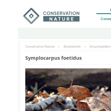
Conse
Conservation Nature
>
Biodiversité
>
Encyclopédie d
Symplocarpus foetidus