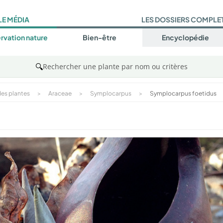
LE MÉDIA
LES DOSSIERS COMPLE
rvation nature
Bien-être
Encyclopédie
🔍
Rechercher une plante par nom ou critères
es plantes
>
Araceae
>
Symplocarpus
>
Symplocarpus foetidus