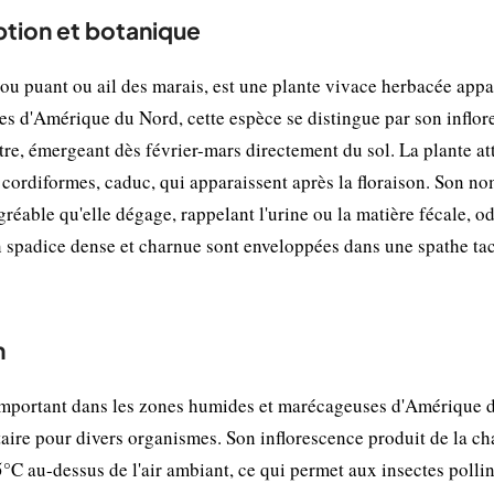
ption et botanique
 puant ou ail des marais, est une plante vivace herbacée appa
es d'Amérique du Nord, cette espèce se distingue par son inflo
re, émergeant dès février-mars directement du sol. La plante at
 cordiformes, caduc, qui apparaissent après la floraison. Son n
agréable qu'elle dégage, rappelant l'urine ou la matière fécale, o
 en spadice dense et charnue sont enveloppées dans une spathe ta
n
important dans les zones humides et marécageuses d'Amérique 
taire pour divers organismes. Son inflorescence produit de la ch
C au-dessus de l'air ambiant, ce qui permet aux insectes pollin