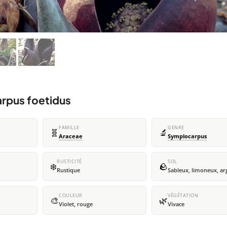
arpus foetidus
FAMILLE
GENRE
🧬
🔬
Araceae
Symplocarpus
RUSTICITÉ
SOL
❄️
🪨
Rustique
Sableux, limoneux, ar
COULEUR
VÉGÉTATION
🎨
🌿
Violet, rouge
Vivace