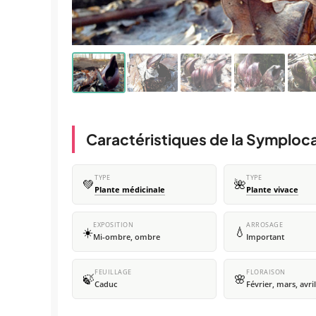
Caractéristiques de la Symploc
TYPE
TYPE
💚
🌺
Plante médicinale
Plante vivace
EXPOSITION
ARROSAGE
☀️
💧
Mi-ombre, ombre
Important
FEUILLAGE
FLORAISON
🍃
🌸
Caduc
Février, mars, avril