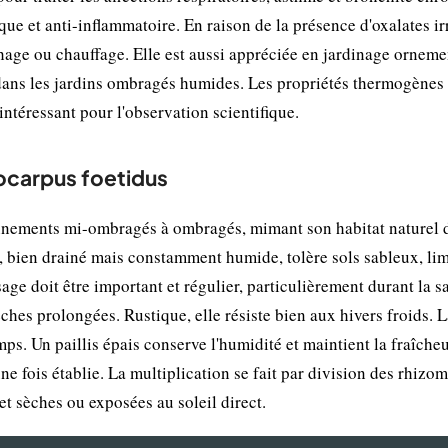
ue et anti-inflammatoire. En raison de la présence d'oxalates irr
hage ou chauffage. Elle est aussi appréciée en jardinage orneme
 dans les jardins ombragés humides. Les propriétés thermogènes 
intéressant pour l'observation scientifique.
locarpus foetidus
nnements mi-ombragés à ombragés, mimant son habitat naturel 
e, bien drainé mais constamment humide, tolère sols sableux, l
age doit être important et régulier, particulièrement durant la s
èches prolongées. Rustique, elle résiste bien aux hivers froids. 
ps. Un paillis épais conserve l'humidité et maintient la fraîche
une fois établie. La multiplication se fait par division des rhizo
t sèches ou exposées au soleil direct.