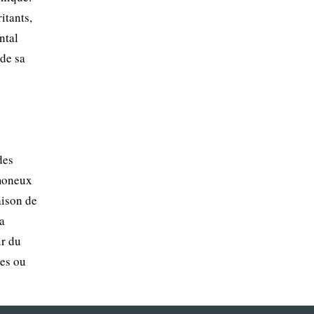
itants,
ntal
de sa
des
imoneux
aison de
La
ur du
mes ou