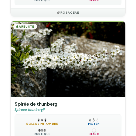
RUSTIQUE
BLANC
🍃
ROSACEAE
🌲
ARBUSTE
Spirée de thunberg
Spiraea thunbergii
☀️
☀️
☀️
💧
💧
💧
SOLEIL / MI-OMBRE
MOYEN
❄️
❄️
❄️
RUSTIQUE
BLANC