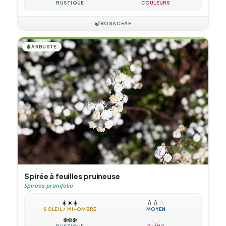
RUSTIQUE
COULEURS
🍃
ROSACEAE
🌲
ARBUSTE
Spirée à feuilles pruineuse
Spiraea prunifolia
☀️
☀️
☀️
💧
💧
💧
SOLEIL / MI-OMBRE
MOYEN
❄️
❄️
❄️