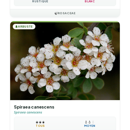
RUSTIQUE
BLANC
🍃
ROSACEAE
🌲
ARBUSTE
Spiraea canescens
Spiraea canescens
☀️
☀️
☀️
💧
💧
💧
TOUS
MOYEN