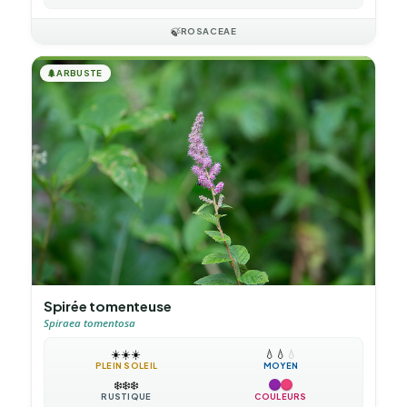
🍃
ROSACEAE
🌲
ARBUSTE
Spirée tomenteuse
Spiraea tomentosa
☀️
☀️
☀️
💧
💧
💧
PLEIN SOLEIL
MOYEN
❄️
❄️
❄️
RUSTIQUE
COULEURS