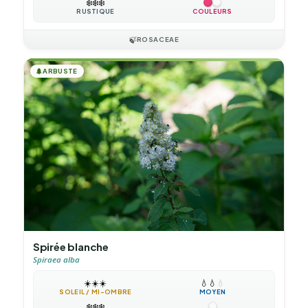
❄️
❄️
❄️
RUSTIQUE
COULEURS
🍃
ROSACEAE
🌲
ARBUSTE
Spirée blanche
Spiraea alba
☀️
☀️
☀️
💧
💧
💧
SOLEIL / MI-OMBRE
MOYEN
❄️
❄️
❄️