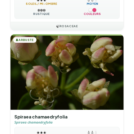
SOLEIL / MI-OMBRE
MOYEN
❄️
❄️
❄️
RUSTIQUE
COULEURS
🍃
ROSACEAE
🌲
ARBUSTE
Spiraea chamaedryfolia
Spiraea chamaedryfolia
☀️
☀️
☀️
💧
💧
💧