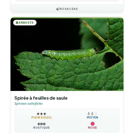
🍃
ROSACEAE
🌲
ARBUSTE
Spirée à feuilles de saule
Spiraea salicifolia
☀️
☀️
☀️
💧
💧
💧
PLEIN SOLEIL
MOYEN
❄️
❄️
❄️
RUSTIQUE
ROSE