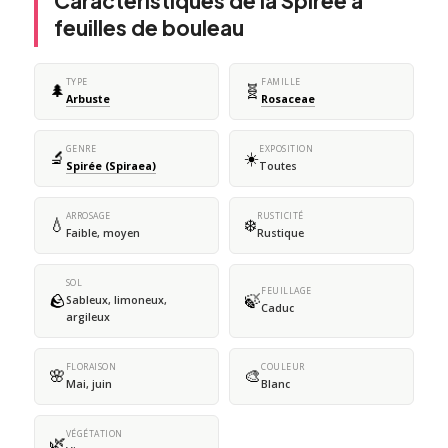
Caractéristiques de la Spirée à
feuilles de bouleau
TYPE
FAMILLE
🌲
🧬
Arbuste
Rosaceae
GENRE
EXPOSITION
🔬
☀️
Spirée (Spiraea)
Toutes
ARROSAGE
RUSTICITÉ
💧
❄️
Faible, moyen
Rustique
SOL
FEUILLAGE
🪨
🍃
Sableux, limoneux,
Caduc
argileux
FLORAISON
COULEUR
🌸
🎨
Mai, juin
Blanc
VÉGÉTATION
🌿