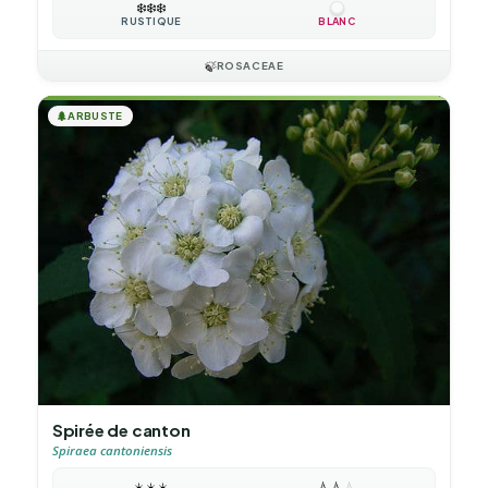
❄️
❄️
❄️
RUSTIQUE
BLANC
🍃
ROSACEAE
🌲
ARBUSTE
Spirée de canton
Spiraea cantoniensis
☀️
☀️
☀️
💧
💧
💧