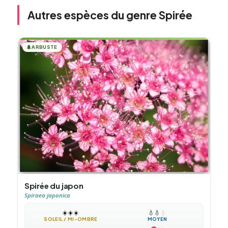
Autres espèces du genre Spirée
🌲
ARBUSTE
Spirée du japon
Spiraea japonica
☀️
☀️
☀️
💧
💧
💧
SOLEIL / MI-OMBRE
MOYEN