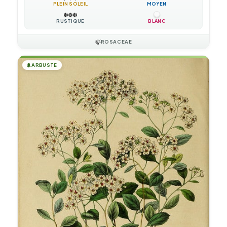
PLEIN SOLEIL
MOYEN
❄️
❄️
❄️
RUSTIQUE
BLANC
🍃
ROSACEAE
🌲
ARBUSTE