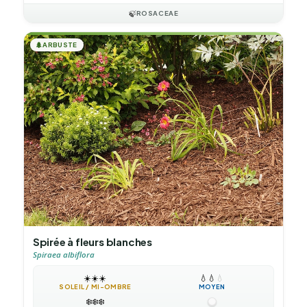
🍃
ROSACEAE
🌲
ARBUSTE
Spirée à fleurs blanches
Spiraea albiflora
☀️
☀️
☀️
💧
💧
💧
SOLEIL / MI-OMBRE
MOYEN
❄️
❄️
❄️