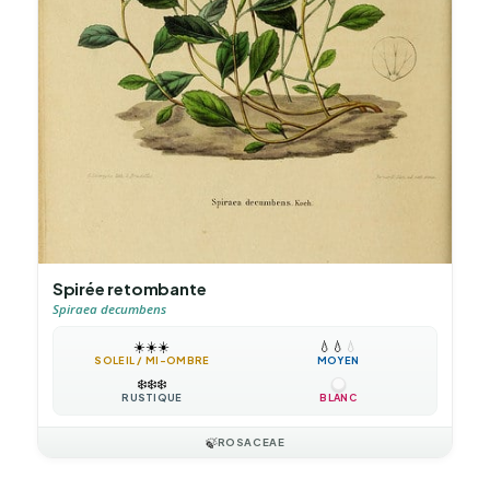
Spirée retombante
Spiraea decumbens
☀️
☀️
☀️
💧
💧
💧
SOLEIL / MI-OMBRE
MOYEN
❄️
❄️
❄️
RUSTIQUE
BLANC
🍃
ROSACEAE