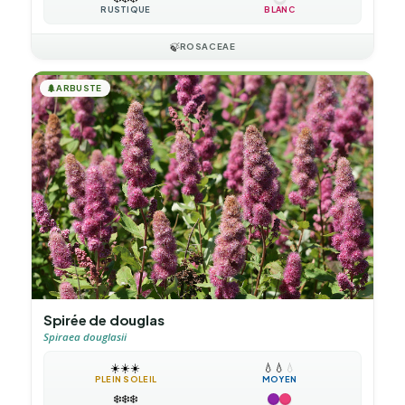
RUSTIQUE
BLANC
🍃
ROSACEAE
🌲
ARBUSTE
Spirée de douglas
Spiraea douglasii
☀️
☀️
☀️
💧
💧
💧
PLEIN SOLEIL
MOYEN
❄️
❄️
❄️