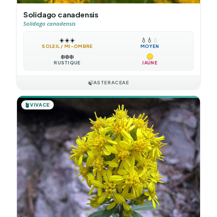
Solidago canadensis
Solidago canadensis
☀️
☀️
☀️
💧
💧
💧
SOLEIL / MI-OMBRE
MOYEN
❄️
❄️
❄️
RUSTIQUE
JAUNE
🍃
ASTERACEAE
🪴
VIVACE