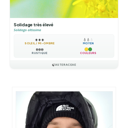
Solidage très élevé
Solidago altissima
☀️
☀️
☀️
💧
💧
💧
SOLEIL / MI-OMBRE
MOYEN
❄️
❄️
❄️
RUSTIQUE
COULEURS
🍃
ASTERACEAE