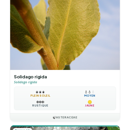
Solidago rigida
Solidago rigida
☀️
☀️
☀️
💧
💧
💧
PLEIN SOLEIL
MOYEN
❄️
❄️
❄️
RUSTIQUE
JAUNE
🍃
ASTERACEAE