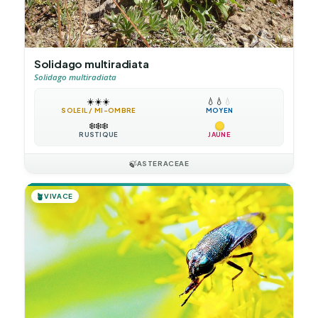
Solidago multiradiata
Solidago multiradiata
☀️
☀️
☀️
💧
💧
💧
SOLEIL / MI-OMBRE
MOYEN
❄️
❄️
❄️
RUSTIQUE
JAUNE
🍃
ASTERACEAE
🪴
VIVACE