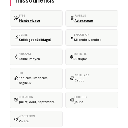
missouriensis
TYPE
FAMILLE
🌺
🧬
Plante vivace
Asteraceae
GENRE
EXPOSITION
🔬
☀️
Solidages (Solidago)
Mi-ombre, ombre
ARROSAGE
RUSTICITÉ
💧
❄️
Faible, moyen
Rustique
SOL
FEUILLAGE
🪨
🍃
Sableux, limoneux,
Caduc
argileux
FLORAISON
COULEUR
🌸
🎨
Juillet, août, septembre
Jaune
VÉGÉTATION
🌿
Vivace