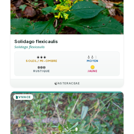
Solidago flexicaulis
Solidago flexicaulis
☀️
☀️
☀️
💧
💧
💧
SOLEIL / MI-OMBRE
MOYEN
❄️
❄️
❄️
RUSTIQUE
JAUNE
🍃
ASTERACEAE
🪴
VIVACE