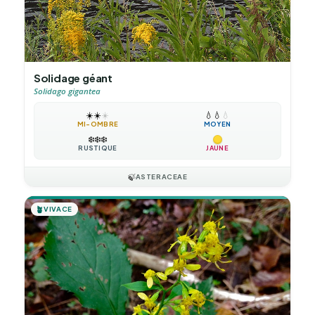
Solidage géant
Solidago gigantea
☀️
☀️
☀️
💧
💧
💧
MI-OMBRE
MOYEN
❄️
❄️
❄️
RUSTIQUE
JAUNE
🍃
ASTERACEAE
🪴
VIVACE