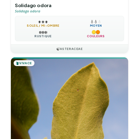
Solidago odora
Solidago odora
☀️
☀️
☀️
💧
💧
💧
SOLEIL / MI-OMBRE
MOYEN
❄️
❄️
❄️
RUSTIQUE
COULEURS
🍃
ASTERACEAE
🪴
VIVACE