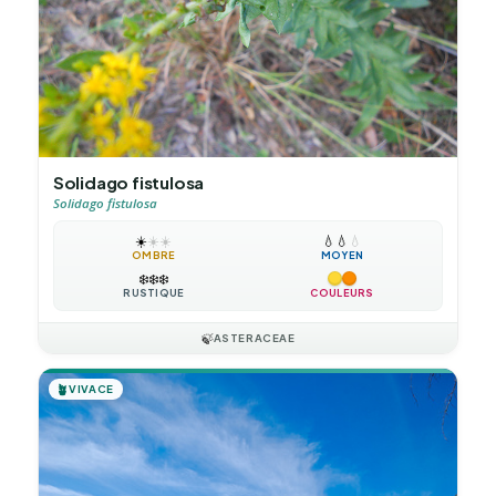
Solidago fistulosa
Solidago fistulosa
☀️
☀️
☀️
💧
💧
💧
OMBRE
MOYEN
❄️
❄️
❄️
RUSTIQUE
COULEURS
🍃
ASTERACEAE
🪴
VIVACE