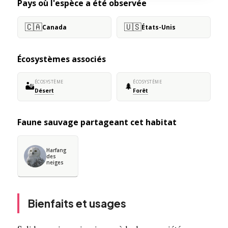
Pays où l'espèce a été observée
🇨🇦
🇺🇸
Canada
États-Unis
Écosystèmes associés
ÉCOSYSTÈME
ÉCOSYSTÈME
🏜️
🌲
Désert
Forêt
Faune sauvage partageant cet habitat
Harfang
des
neiges
Bienfaits et usages