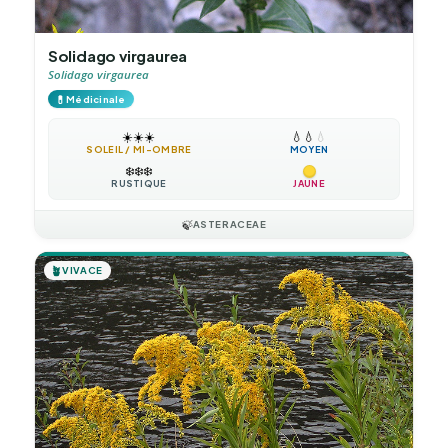
Solidago virgaurea
Solidago virgaurea
💊
Médicinale
☀️
☀️
☀️
💧
💧
💧
SOLEIL / MI-OMBRE
MOYEN
❄️
❄️
❄️
RUSTIQUE
JAUNE
🍃
ASTERACEAE
🪴
VIVACE