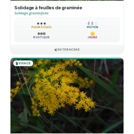
Solidage à feuilles de graminée
Solidago graminifolia
☀️
☀️
☀️
💧
💧
💧
PLEIN SOLEIL
MOYEN
❄️
❄️
❄️
RUSTIQUE
JAUNE
🍃
ASTERACEAE
🪴
VIVACE