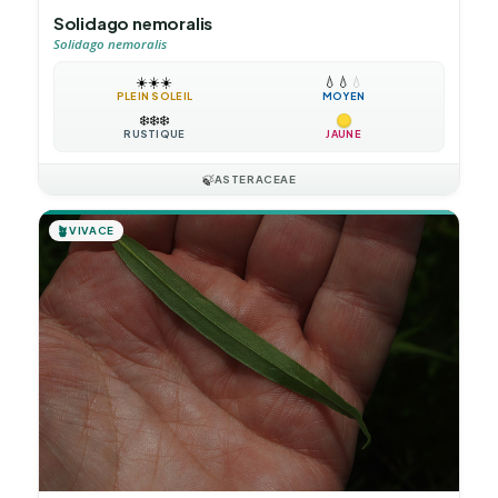
Solidago nemoralis
Solidago nemoralis
☀️
☀️
☀️
💧
💧
💧
PLEIN SOLEIL
MOYEN
❄️
❄️
❄️
RUSTIQUE
JAUNE
🍃
ASTERACEAE
🪴
VIVACE