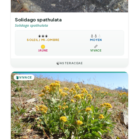
Solidago spathulata
Solidago spathulata
☀️
☀️
☀️
💧
💧
💧
SOLEIL / MI-OMBRE
MOYEN
📏
JAUNE
VIVACE
🍃
ASTERACEAE
🪴
VIVACE