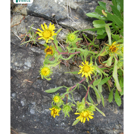
🪴
VIVACE