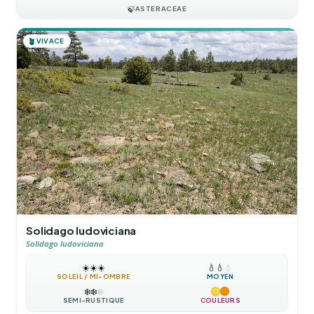
🍃
ASTERACEAE
🪴
VIVACE
Solidago ludoviciana
Solidago ludoviciana
☀️
☀️
☀️
💧
💧
💧
SOLEIL / MI-OMBRE
MOYEN
❄️
❄️
❄️
SEMI-RUSTIQUE
COULEURS