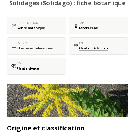
Solidages (Solidago) : fiche botanique
CLASSIFICATION
FAMILLE
🌱
🧬
Genre botanique
Asteraceae
ESPÈCES
TYPE
📊
💚
31 espèces référencées
Plante médicinale
TYPE
🌺
Plante vivace
Origine et classification