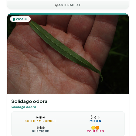
🍃
ASTERACEAE
🪴
VIVACE
Solidago odora
Solidago odora
☀️
☀️
☀️
💧
💧
💧
SOLEIL / MI-OMBRE
MOYEN
❄️
❄️
❄️
RUSTIQUE
COULEURS