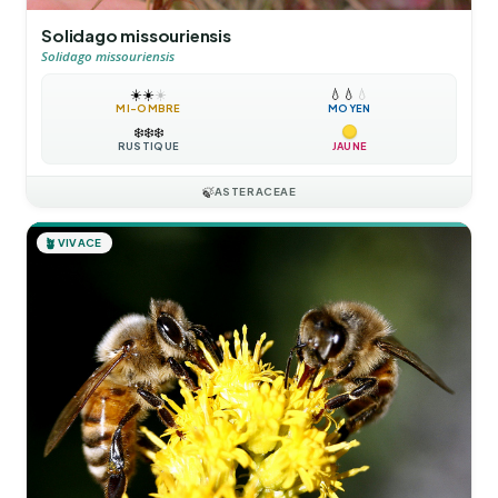
Solidago missouriensis
Solidago missouriensis
☀️
☀️
☀️
💧
💧
💧
MI-OMBRE
MOYEN
❄️
❄️
❄️
RUSTIQUE
JAUNE
🍃
ASTERACEAE
🪴
VIVACE