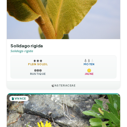
Solidago rigida
Solidago rigida
☀️
☀️
☀️
💧
💧
💧
PLEIN SOLEIL
MOYEN
❄️
❄️
❄️
RUSTIQUE
JAUNE
🍃
ASTERACEAE
🪴
VIVACE