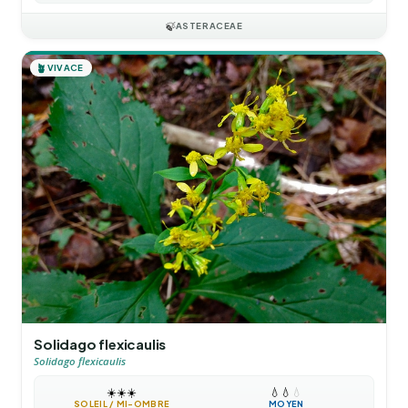
🍃
ASTERACEAE
🪴
VIVACE
Solidago flexicaulis
Solidago flexicaulis
☀️
☀️
☀️
💧
💧
💧
SOLEIL / MI-OMBRE
MOYEN