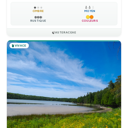
☀️
☀️
☀️
💧
💧
💧
OMBRE
MOYEN
❄️
❄️
❄️
RUSTIQUE
COULEURS
🍃
ASTERACEAE
🪴
VIVACE