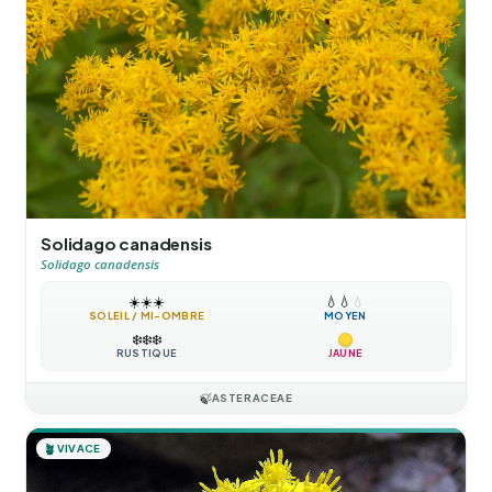
Solidago canadensis
Solidago canadensis
☀️
☀️
☀️
💧
💧
💧
SOLEIL / MI-OMBRE
MOYEN
❄️
❄️
❄️
RUSTIQUE
JAUNE
🍃
ASTERACEAE
🪴
VIVACE