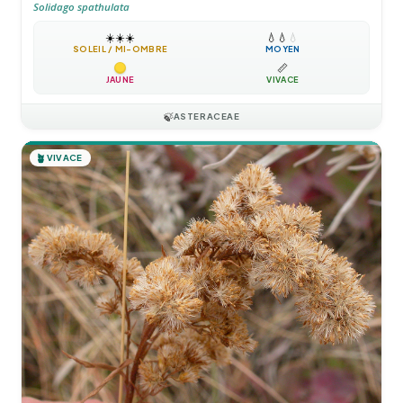
Solidago spathulata
☀️
☀️
☀️
💧
💧
💧
SOLEIL / MI-OMBRE
MOYEN
📏
JAUNE
VIVACE
🍃
ASTERACEAE
🪴
VIVACE