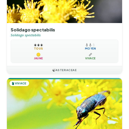
Solidago spectabilis
Solidago spectabilis
☀️
☀️
☀️
💧
💧
💧
TOUS
MOYEN
📏
JAUNE
VIVACE
🍃
ASTERACEAE
🪴
VIVACE