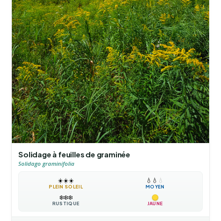
Solidage à feuilles de graminée
Solidago graminifolia
☀️
☀️
☀️
💧
💧
💧
PLEIN SOLEIL
MOYEN
❄️
❄️
❄️
RUSTIQUE
JAUNE