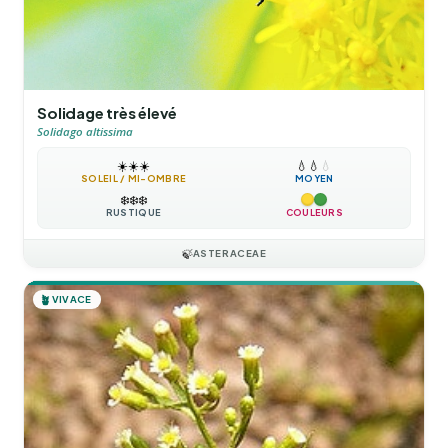
Solidage très élevé
Solidago altissima
☀️
☀️
☀️
💧
💧
💧
SOLEIL / MI-OMBRE
MOYEN
❄️
❄️
❄️
RUSTIQUE
COULEURS
🍃
ASTERACEAE
🪴
VIVACE