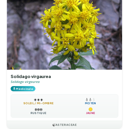
Solidago virgaurea
Solidago virgaurea
💊
Médicinale
☀️
☀️
☀️
💧
💧
💧
SOLEIL / MI-OMBRE
MOYEN
❄️
❄️
❄️
RUSTIQUE
JAUNE
🍃
ASTERACEAE