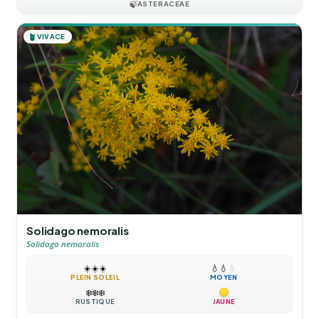
🍃
ASTERACEAE
🪴
VIVACE
Solidago nemoralis
Solidago nemoralis
☀️
☀️
☀️
💧
💧
💧
PLEIN SOLEIL
MOYEN
❄️
❄️
❄️
RUSTIQUE
JAUNE