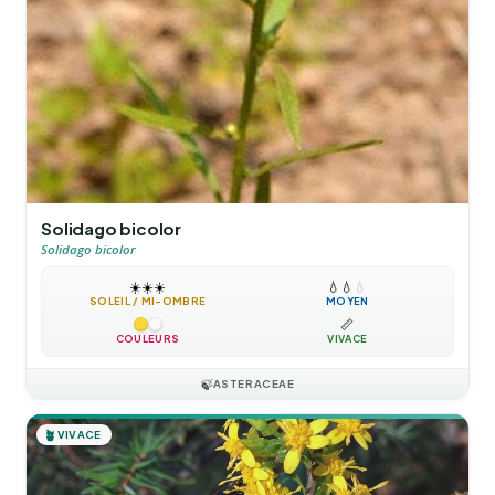
Solidago bicolor
Solidago bicolor
☀️
☀️
☀️
💧
💧
💧
SOLEIL / MI-OMBRE
MOYEN
📏
COULEURS
VIVACE
🍃
ASTERACEAE
🪴
VIVACE