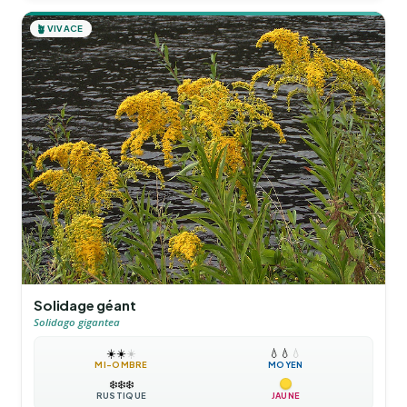
🪴
VIVACE
Solidage géant
Solidago gigantea
☀️
☀️
☀️
💧
💧
💧
MI-OMBRE
MOYEN
❄️
❄️
❄️
RUSTIQUE
JAUNE