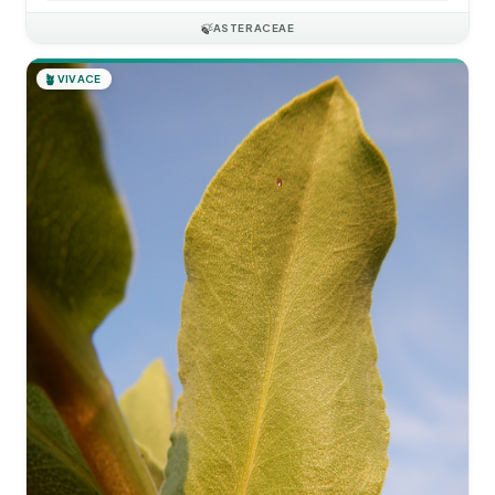
🍃
ASTERACEAE
🪴
VIVACE