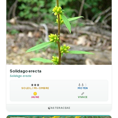
Solidago erecta
Solidago erecta
☀️
☀️
☀️
💧
💧
💧
SOLEIL / MI-OMBRE
MOYEN
📏
JAUNE
VIVACE
🍃
ASTERACEAE