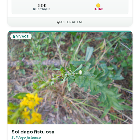
❄️
❄️
❄️
RUSTIQUE
JAUNE
🍃
ASTERACEAE
🪴
VIVACE
Solidago fistulosa
Solidago fistulosa