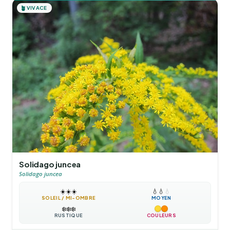
🪴
VIVACE
Solidago juncea
Solidago juncea
☀️
☀️
☀️
💧
💧
💧
SOLEIL / MI-OMBRE
MOYEN
❄️
❄️
❄️
RUSTIQUE
COULEURS