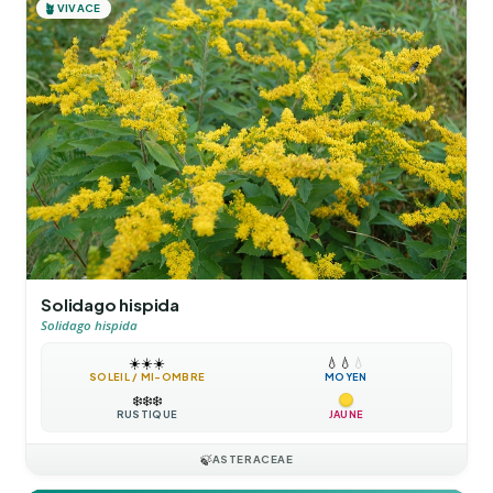
🪴
VIVACE
Solidago hispida
Solidago hispida
☀️
☀️
☀️
💧
💧
💧
SOLEIL / MI-OMBRE
MOYEN
❄️
❄️
❄️
RUSTIQUE
JAUNE
🍃
ASTERACEAE