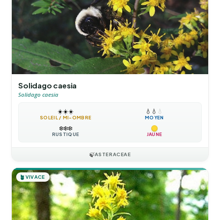
Solidago caesia
Solidago caesia
☀️
☀️
☀️
💧
💧
💧
SOLEIL / MI-OMBRE
MOYEN
❄️
❄️
❄️
RUSTIQUE
JAUNE
🍃
ASTERACEAE
🪴
VIVACE