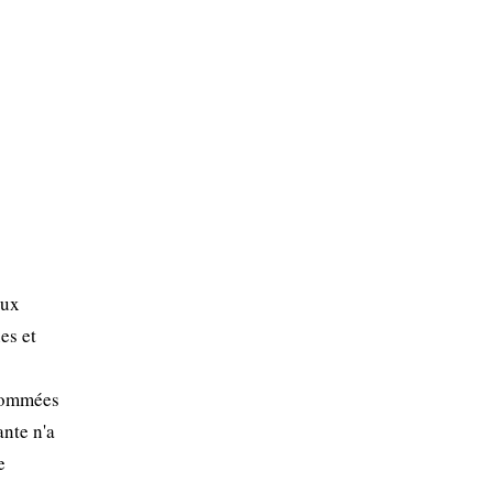
aux
es et
nsommées
nte n'a
e