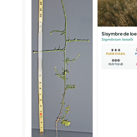
Sisymbre de loe
Sisymbrium loeselii
☀️
☀️
☀️

PLEIN SOLEIL
❄️
❄️
❄️
RUSTIQUE