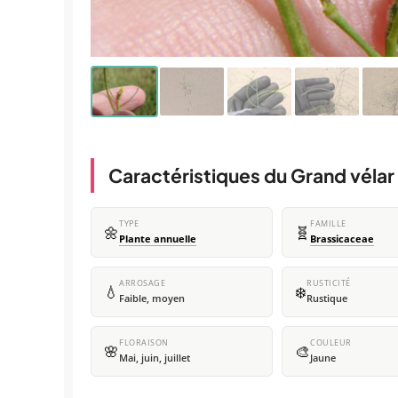
Caractéristiques du Grand vélar
TYPE
FAMILLE
🌼
🧬
Plante annuelle
Brassicaceae
ARROSAGE
RUSTICITÉ
💧
❄️
Faible, moyen
Rustique
FLORAISON
COULEUR
🌸
🎨
Mai, juin, juillet
Jaune