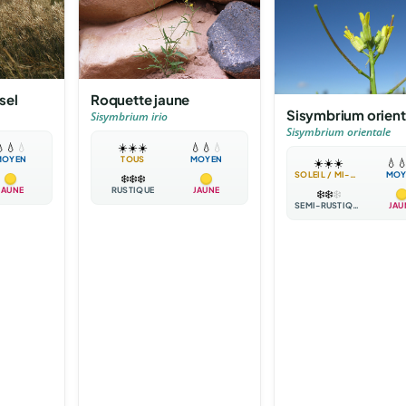
sel
Roquette jaune
Sisymbrium orient
Sisymbrium irio
Sisymbrium orientale

💧
💧
☀️
☀️
☀️
💧
💧
💧
MOYEN
TOUS
MOYEN
☀️
☀️
☀️
💧

SOLEIL / MI-OMBRE
MOY
❄️
❄️
❄️
JAUNE
RUSTIQUE
JAUNE
❄️
❄️
❄️
SEMI-RUSTIQUE
JAU