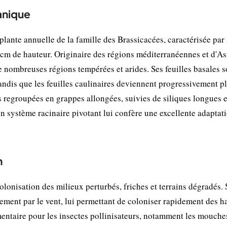
anique
lante annuelle de la famille des Brassicacées, caractérisée par
0 cm de hauteur. Originaire des régions méditerranéennes et d'As
de nombreuses régions tempérées et arides. Ses feuilles basales s
tandis que les feuilles caulinaires deviennent progressivement p
es regroupées en grappes allongées, suivies de siliques longues e
 système racinaire pivotant lui confère une excellente adaptat
n
olonisation des milieux perturbés, friches et terrains dégradés. 
ement par le vent, lui permettant de coloniser rapidement des ha
mentaire pour les insectes pollinisateurs, notamment les mouche