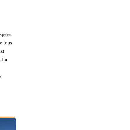
ospère
te tous
est
. La
e