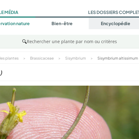
LE MÉDIA
LES DOSSIERS COMPLE
rvation nature
Bien-être
Encyclopédie
🔍
Rechercher une plante par nom ou critères
es plantes
>
Brassicaceae
>
Sisymbrium
>
Sisymbrium altissimum
)