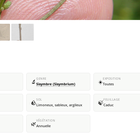
GENRE
EXPOSITION
🔬
☀️
Sisymbre (Sisymbrium)
Toutes
SOL
FEUILLAGE
🪨
🍃
Limoneux, sableux, argileux
Caduc
VÉGÉTATION
🌿
Annuelle