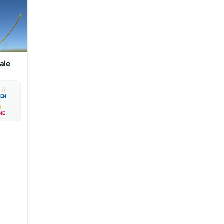
ale

💧
EN
NE