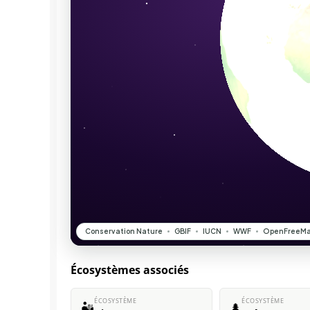
Écosystèmes associés
ÉCOSYSTÈME
ÉCOSYSTÈME
🏜️
🌲