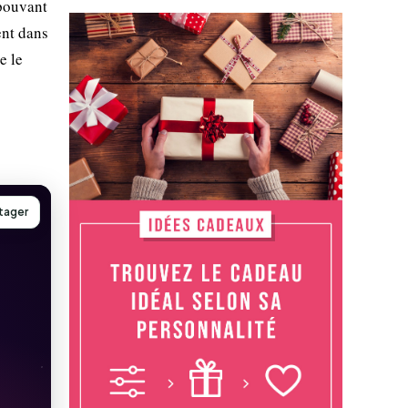
 pouvant
ent dans
e le