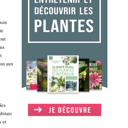
 son
ie
ont
lus
t
ion aux
Ses
bitats
s et