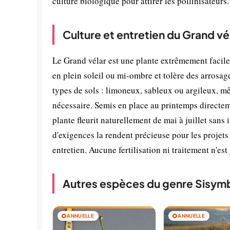
culture biologique pour attirer les pollinisateurs.
Culture et entretien du Grand vé
Le Grand vélar est une plante extrêmement facile 
en plein soleil ou mi-ombre et tolère des arrosag
types de sols : limoneux, sableux ou argileux, m
nécessaire. Semis en place au printemps directem
plante fleurit naturellement de mai à juillet san
d'exigences la rendent précieuse pour les projets 
entretien. Aucune fertilisation ni traitement n'es
Autres espèces du genre Sisym
🌻
ANNUELLE
🌻
ANNUELLE