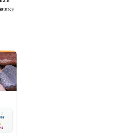
matures

💧
EN
NE