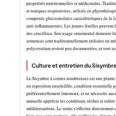
propriétés nutritionnelles et médicinales. Tradit
et toniques respiratoires, utilisés en phytothéra
composés glucosinolates caractéristiques de la f
anti-inflammatoires. Les jeunes feuilles peuvent
des crucifères. Son usage ornemental demeure lim
semences sont traditionnellement utilisées en mé
polyceratium restent peu documentées, et tout us
Culture et entretien du Sisymb
Le Sisymbre à cornes nombreuses est une plante tr
en exposition ensoleillée, condition essentielle 
préférentiellement limoneux, et ne nécessite aucun 
annuelle apprécie les conditions sèches et tolère 
méditerranéens. Le semis s'effectue directement e
bien que semi-rustique, elle préfère les climats 