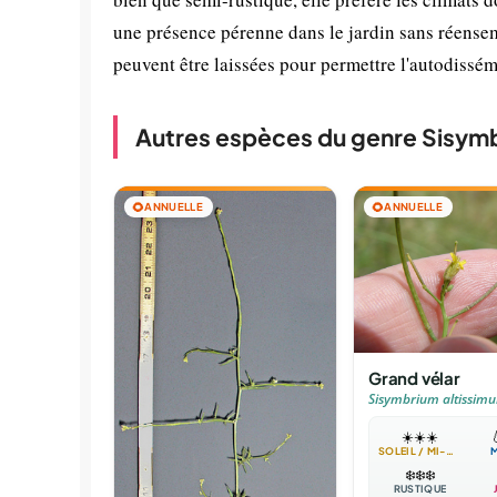
une présence pérenne dans le jardin sans réense
peuvent être laissées pour permettre l'autodissé
Autres espèces du genre Sisym
🌻
ANNUELLE
🌻
ANNUELLE
Grand vélar
Sisymbrium altissim
☀️
☀️
☀️

SOLEIL / MI-OMBRE
❄️
❄️
❄️
RUSTIQUE