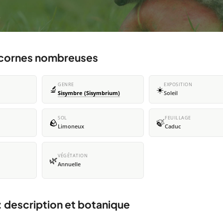
à cornes nombreuses
GENRE
EXPOSITION
🔬
☀️
Sisymbre (Sisymbrium)
Soleil
SOL
FEUILLAGE
🪨
🍃
Limoneux
Caduc
VÉGÉTATION
🌿
Annuelle
 description et botanique