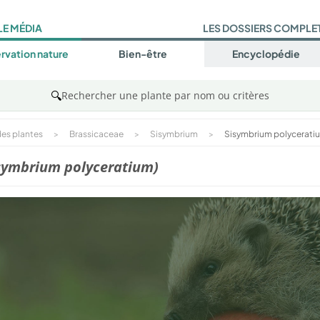
LE MÉDIA
LES DOSSIERS COMPLE
rvation nature
Bien-être
Encyclopédie
🔍
Rechercher une plante par nom ou critères
es plantes
>
Brassicaceae
>
Sisymbrium
>
Sisymbrium polycerati
symbrium polyceratium)