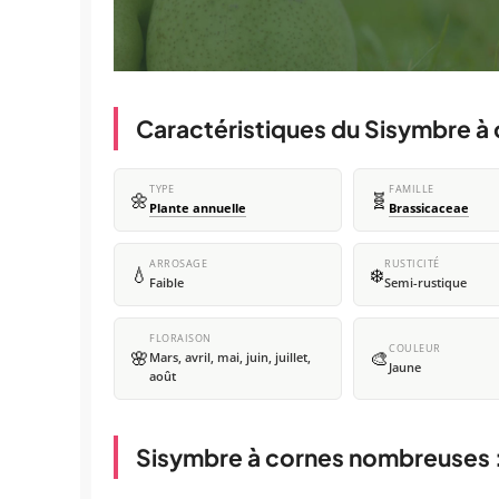
Caractéristiques du Sisymbre 
TYPE
FAMILLE
🌼
🧬
Plante annuelle
Brassicaceae
ARROSAGE
RUSTICITÉ
💧
❄️
Faible
Semi-rustique
FLORAISON
COULEUR
🌸
🎨
Mars, avril, mai, juin, juillet,
Jaune
août
Sisymbre à cornes nombreuses :