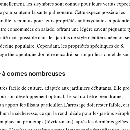
ionnellement, les sisymbres sont connus pour leurs vertus expec
pie pour soutenir la santé pulmonaire. Cette espèce possède les
amille, reconnus pour leurs propriétés antioxydantes et potenti
 être consommées en salade, offrant une légère saveur piquante 
ité mais possible dans les jardins de style méditerranéen ou se
decine populaire. Cependant, les propriétés spécifiques de S.
age thérapeutique doit être encadré par un professionnel de san
re à cornes nombreuses
ès facile de culture, adaptée aux jardiniers débutants. Elle pr
pour son développement optimal. Le sol doit être bien drainé,
apport fertilisant particulier. L'arrosage doit rester faible, car
bien la sécheresse, ce qui la rend idéale pour les jardins xéroph
n place au printemps (février-mars), après les dernières gelées,
doux. L'espèce se ressème naturellement après fructification, ass