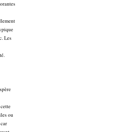
torantes
ellement
typique
c. Les
té.
ospère
 cette
iles ou
 car
urant