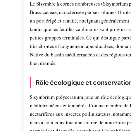
Le Sisymbre à cornes nombreuses (Sisymbrium pol
Brassicaceae, caractérisée par ses siliques (frui
un port érigé et ramifié, atteignant généralement
tandis que les feuilles caulinaires sont progressi
petites grappes terminales. Ce qui distingue parti
très étroites et longuement apendiculées, donna
Native du bassin méditerranéen et des régions tem
bien drainés.
Rôle écologique et conservatio
Sisymbrium polyceratium joue un rôle écologiqu
méditerranéens et tempérés. Comme membre de la f
nectarifères aux insectes pollinisateurs, notamm
mars à août constitue une source de nourriture pr
perturbés et dégradés, contribuant à la stabilisat