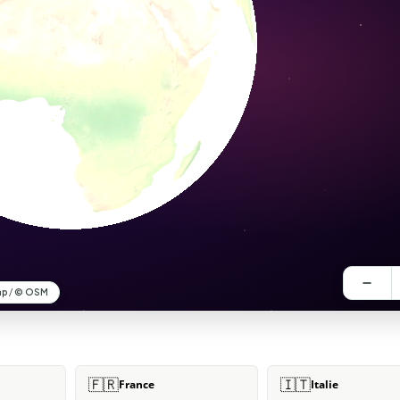
🇫🇷
🇮🇹
France
Italie