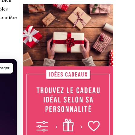
oles
pionnière