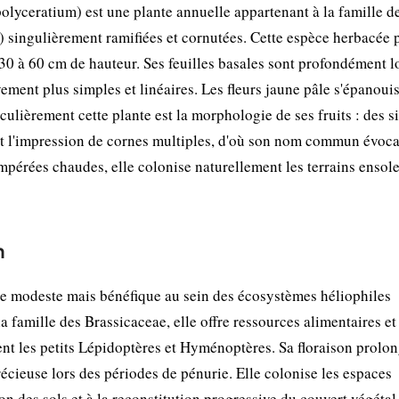
yceratium) est une plante annuelle appartenant à la famille d
ts) singulièrement ramifiées et cornutées. Cette espèce herbacée 
 30 à 60 cm de hauteur. Ses feuilles basales sont profondément l
vement plus simples et linéaires. Les fleurs jaune pâle s'épanoui
culièrement cette plante est la morphologie de ses fruits : des s
nt l'impression de cornes multiples, d'où son nom commun évoca
pérées chaudes, elle colonise naturellement les terrains ensolei
n
e modeste mais bénéfique au sein des écosystèmes héliophiles
amille des Brassicaceae, elle offre ressources alimentaires et
ent les petits Lépidoptères et Hyménoptères. Sa floraison prolo
écieuse lors des périodes de pénurie. Elle colonise les espaces
ion des sols et à la reconstitution progressive du couvert végétal