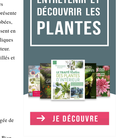
es
présente
obées,
ssent en
iliques
teur.
llés et
ngée de
. Bien