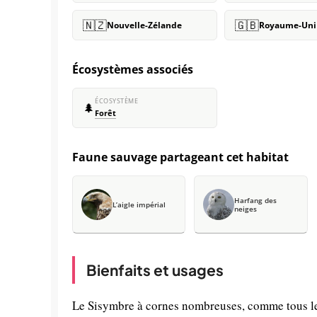
🇳🇿
🇬🇧
Nouvelle-Zélande
Royaume-Uni
Écosystèmes associés
ÉCOSYSTÈME
🌲
Forêt
Faune sauvage partageant cet habitat
Harfang des
L’aigle impérial
neiges
Bienfaits et usages
Le Sisymbre à cornes nombreuses, comme tous les 