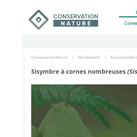
Conse
Conservation Nature
>
Biodiversité
>
Encyclopédie d
Sisymbre à cornes nombreuses
(Si