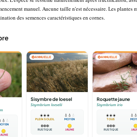
mencement manuel. Aucune taille n'est nécessaire. Les plantes 
mination des semences caractéristiques en cornes.
bre
🌻
ANNUELLE
🌻
ANNUELLE
Sisymbre de loesel
Roquette jaune
Sisymbrium loeselii
Sisymbrium irio
um
☀️
☀️
☀️
💧
💧
💧
☀️
☀️
☀️
💧

PLEIN SOLEIL
MOYEN
TOUS
MOY

💧
💧
MOYEN
❄️
❄️
❄️
❄️
❄️
❄️
RUSTIQUE
JAUNE
RUSTIQUE
JAU
JAUNE