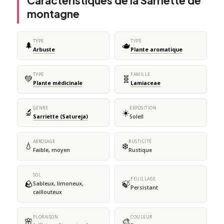
Caractéristiques de la Sarriette de
montagne
TYPE
TYPE
🌲
🫖
Arbuste
Plante aromatique
TYPE
FAMILLE
💚
🧬
Plante médicinale
Lamiaceae
GENRE
EXPOSITION
🔬
☀️
Sarriette (Satureja)
Soleil
ARROSAGE
RUSTICITÉ
💧
❄️
Faible, moyen
Rustique
SOL
FEUILLAGE
🪨
🍃
Sableux, limoneux,
Persistant
caillouteux
FLORAISON
COULEUR
🌸
🎨