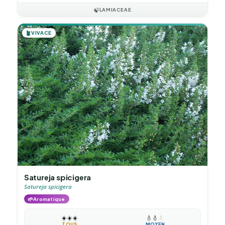
🍃
LAMIACEAE
🪴
VIVACE
Satureja spicigera
Satureja spicigera
🌱
Aromatique
☀️
☀️
☀️
💧
💧
💧
TOUS
MOYEN