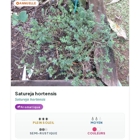
🌻
ANNUELLE
Satureja hortensis
Satureja hortensis
🌱
Aromatique
☀️
☀️
☀️
💧
💧
💧
PLEIN SOLEIL
MOYEN
❄️
❄️
❄️
SEMI-RUSTIQUE
COULEURS