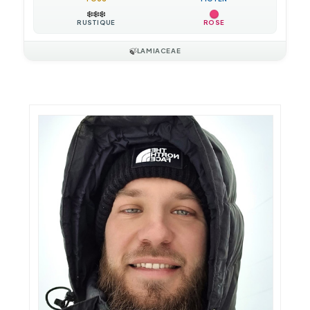
❄️
❄️
❄️
RUSTIQUE
ROSE
🍃
LAMIACEAE