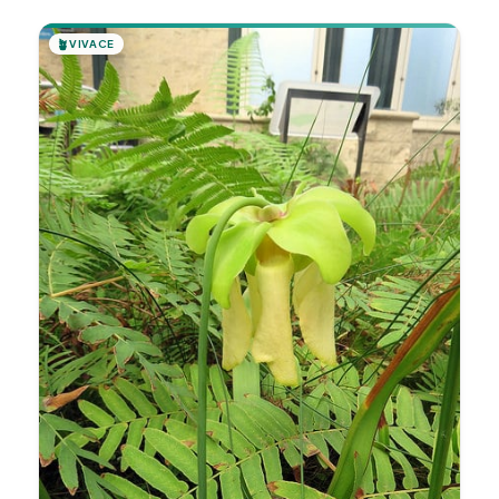
🪴
VIVACE