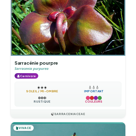
Sarracénie pourpre
Sarracenia purpurea
🪲
Carnivore
☀️
☀️
☀️
💧
💧
💧
SOLEIL / MI-OMBRE
IMPORTANT
❄️
❄️
❄️
RUSTIQUE
COULEURS
🍃
SARRACENIACEAE
🪴
VIVACE