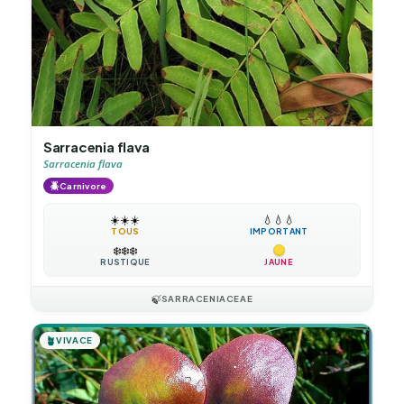
Sarracenia flava
Sarracenia flava
🪲
Carnivore
☀️
☀️
☀️
💧
💧
💧
TOUS
IMPORTANT
❄️
❄️
❄️
RUSTIQUE
JAUNE
🍃
SARRACENIACEAE
🪴
VIVACE