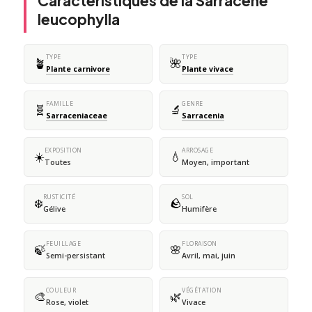
Caractéristiques de la Sarracène
leucophylla
TYPE
TYPE
🪴
🌺
Plante carnivore
Plante vivace
FAMILLE
GENRE
🧬
🔬
Sarraceniaceae
Sarracenia
EXPOSITION
ARROSAGE
☀️
💧
Toutes
Moyen, important
RUSTICITÉ
SOL
❄️
🪨
Gélive
Humifère
FEUILLAGE
FLORAISON
🍃
🌸
Semi-persistant
Avril, mai, juin
COULEUR
VÉGÉTATION
🎨
🌿
Rose, violet
Vivace