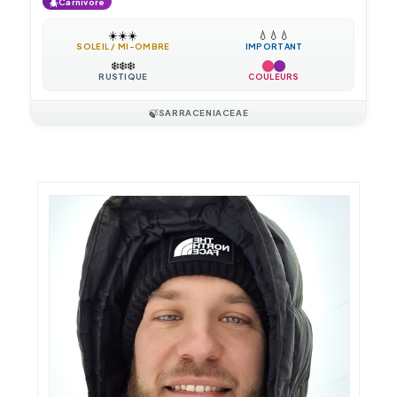
🪲
Carnivore
☀️
☀️
☀️
💧
💧
💧
SOLEIL / MI-OMBRE
IMPORTANT
❄️
❄️
❄️
RUSTIQUE
COULEURS
🍃
SARRACENIACEAE