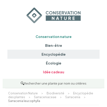
Conservation nature
Bien-être
Encyclopédie
Écologie
Idée cadeau
🔍
Rechercher une plante par nom ou critères
Conservation Nature
>
Biodiversité
>
Encyclopédie
des plantes
>
Sarraceniaceae
>
Sarracenia
>
Sarracenia leucophylla