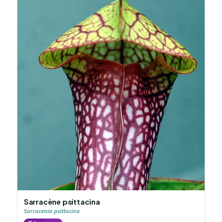
Sarracène psittacina
Sarracenia psittacina