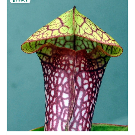
🪴
VIVACE