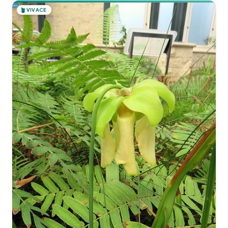
🪴
VIVACE