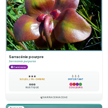
Sarracénie pourpre
Sarracenia purpurea
🪲
Carnivore
☀️
☀️
☀️
💧
💧
💧
SOLEIL / MI-OMBRE
IMPORTANT
❄️
❄️
❄️
RUSTIQUE
COULEURS
🍃
SARRACENIACEAE