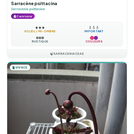
Sarracène psittacina
Sarracenia psittacina
🪲
Carnivore
☀️
☀️
☀️
💧
💧
💧
SOLEIL / MI-OMBRE
IMPORTANT
❄️
❄️
❄️
RUSTIQUE
COULEURS
🍃
SARRACENIACEAE
🪴
VIVACE