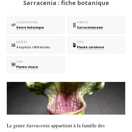
Sarracenia : fiche botanique
CLASSIFICATION
FAMILLE
🌱
🧬
Genre botanique
Sarraceniaceae
ESPÈCES
TYPE
📊
🪴
4 espèces référencées
Plante carnivore
TYPE
🌺
Plante vivace
Le genre
Sarracenia
appartient à la famille des