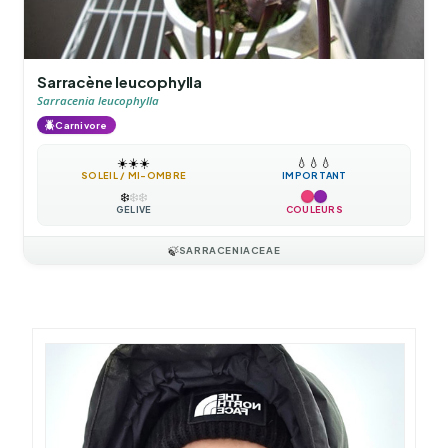
Sarracène leucophylla
Sarracenia leucophylla
🪲
Carnivore
☀️
☀️
☀️
💧
💧
💧
SOLEIL / MI-OMBRE
IMPORTANT
❄️
❄️
❄️
GÉLIVE
COULEURS
🍃
SARRACENIACEAE