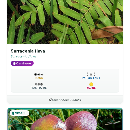
Sarracenia flava
Sarracenia flava
🪲
Carnivore
☀️
☀️
☀️
💧
💧
💧
TOUS
IMPORTANT
❄️
❄️
❄️
RUSTIQUE
JAUNE
🍃
SARRACENIACEAE
🪴
VIVACE