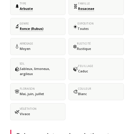
TYPE
FAMILLE
🌲
🧬
Arbuste
Rosaceae
GENRE
EXPOSITION
🔬
☀️
Ronce (Rubus)
Toutes
ARROSAGE
RUSTICITÉ
💧
❄️
Moyen
Rustique
SOL
FEUILLAGE
🪨
🍃
Sableux, limoneux,
Caduc
argileux
FLORAISON
COULEUR
🌸
🎨
Mai, juin, juillet
Blanc
VÉGÉTATION
🌿
Vivace