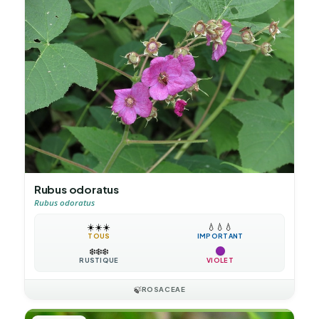
Rubus odoratus
Rubus odoratus
☀️
☀️
☀️
💧
💧
💧
TOUS
IMPORTANT
❄️
❄️
❄️
RUSTIQUE
VIOLET
🍃
ROSACEAE