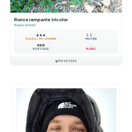
Ronce rampante tricolor
Rubus tricolor
☀️
☀️
☀️
💧
💧
💧
SOLEIL / MI-OMBRE
MOYEN
❄️
❄️
❄️
RUSTIQUE
BLANC
🍃
ROSACEAE