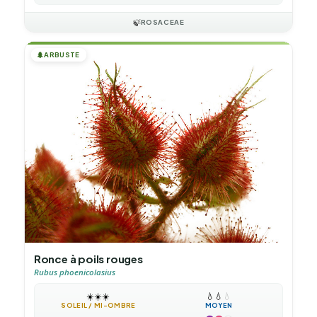
🍃
ROSACEAE
🌲
ARBUSTE
Ronce à poils rouges
Rubus phoenicolasius
☀️
☀️
☀️
💧
💧
💧
SOLEIL / MI-OMBRE
MOYEN