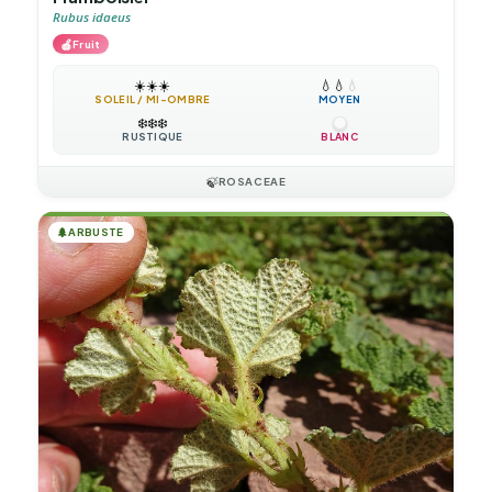
Rubus idaeus
🍎
Fruit
☀️
☀️
☀️
💧
💧
💧
SOLEIL / MI-OMBRE
MOYEN
❄️
❄️
❄️
RUSTIQUE
BLANC
🍃
ROSACEAE
🌲
ARBUSTE