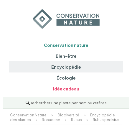
Conservation nature
Bien-être
Encyclopédie
Écologie
Idée cadeau
🔍
Rechercher une plante par nom ou critères
Conservation Nature
>
Biodiversité
>
Encyclopédie
des plantes
>
Rosaceae
>
Rubus
>
Rubus pedatus