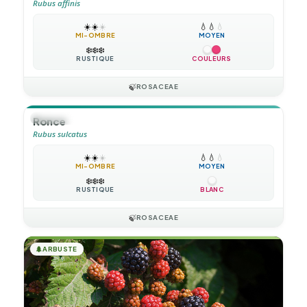
Rubus affinis
☀️
☀️
☀️
💧
💧
💧
MI-OMBRE
MOYEN
❄️
❄️
❄️
RUSTIQUE
COULEURS
🍃
ROSACEAE
🪴
VIVACE
Ronce
Rubus sulcatus
☀️
☀️
☀️
💧
💧
💧
MI-OMBRE
MOYEN
❄️
❄️
❄️
RUSTIQUE
BLANC
🍃
ROSACEAE
🌲
ARBUSTE