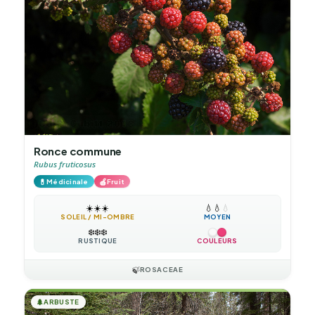
Ronce commune
Rubus fruticosus
💊
🍎
Médicinale
Fruit
☀️
☀️
☀️
💧
💧
💧
SOLEIL / MI-OMBRE
MOYEN
❄️
❄️
❄️
RUSTIQUE
COULEURS
🍃
ROSACEAE
🌲
ARBUSTE