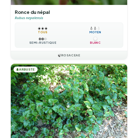
Ronce du népal
Rubus nepalensis
☀️
☀️
☀️
💧
💧
💧
TOUS
MOYEN
❄️
❄️
❄️
SEMI-RUSTIQUE
BLANC
🍃
ROSACEAE
🌲
ARBUSTE