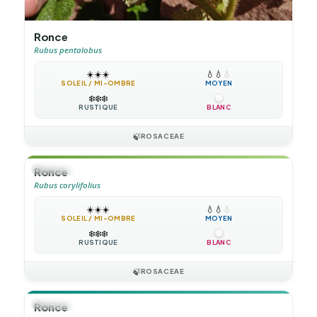
Ronce
Rubus pentalobus
☀️
☀️
☀️
💧
💧
💧
SOLEIL / MI-OMBRE
MOYEN
❄️
❄️
❄️
RUSTIQUE
BLANC
🍃
ROSACEAE
🌲
ARBUSTE
Ronce
Rubus corylifolius
☀️
☀️
☀️
💧
💧
💧
SOLEIL / MI-OMBRE
MOYEN
❄️
❄️
❄️
RUSTIQUE
BLANC
🍃
ROSACEAE
🪴
VIVACE
Ronce