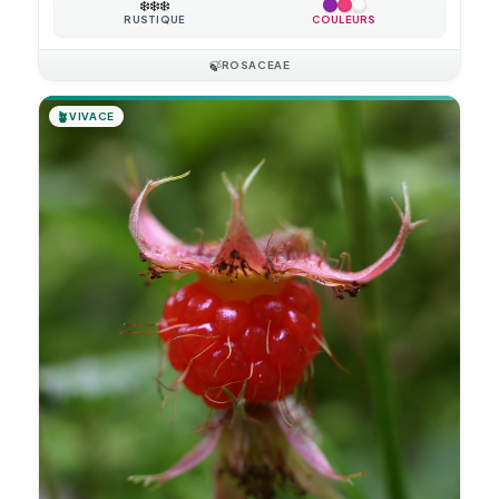
❄️
❄️
❄️
RUSTIQUE
COULEURS
🍃
ROSACEAE
🪴
VIVACE