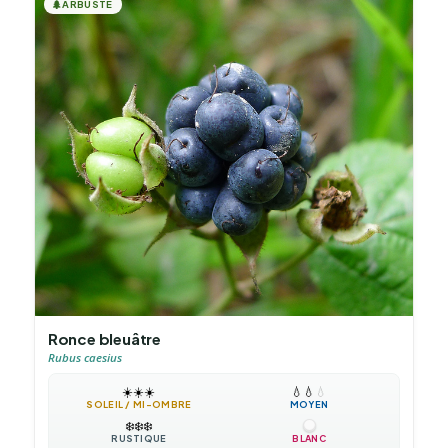
🌲
ARBUSTE
Ronce bleuâtre
Rubus caesius
☀️
☀️
☀️
💧
💧
💧
SOLEIL / MI-OMBRE
MOYEN
❄️
❄️
❄️
RUSTIQUE
BLANC