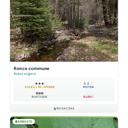
Ronce commune
Rubus vulgaris
☀️
☀️
☀️
💧
💧
💧
SOLEIL / MI-OMBRE
MOYEN
❄️
❄️
❄️
RUSTIQUE
BLANC
🍃
ROSACEAE
🌲
ARBUSTE