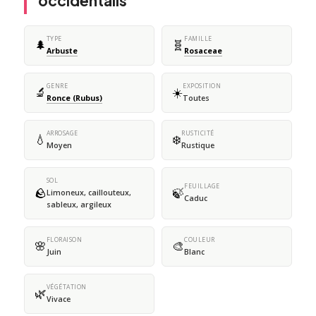
occidentalis
TYPE
FAMILLE
🌲
🧬
Arbuste
Rosaceae
GENRE
EXPOSITION
🔬
☀️
Ronce (Rubus)
Toutes
ARROSAGE
RUSTICITÉ
💧
❄️
Moyen
Rustique
SOL
FEUILLAGE
🪨
🍃
Limoneux, caillouteux,
Caduc
sableux, argileux
FLORAISON
COULEUR
🌸
🎨
Juin
Blanc
VÉGÉTATION
🌿
Vivace