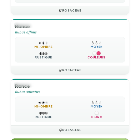
🍃
ROSACEAE
🪴
VIVACE
Ronce
Rubus affinis
☀️
☀️
☀️
💧
💧
💧
MI-OMBRE
MOYEN
❄️
❄️
❄️
RUSTIQUE
COULEURS
🍃
ROSACEAE
🪴
VIVACE
Ronce
Rubus sulcatus
☀️
☀️
☀️
💧
💧
💧
MI-OMBRE
MOYEN
❄️
❄️
❄️
RUSTIQUE
BLANC
🍃
ROSACEAE