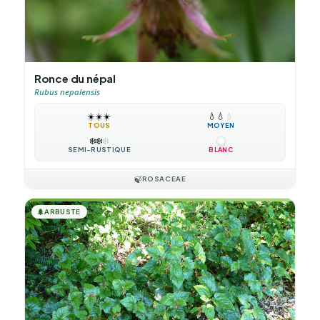
Ronce du népal
Rubus nepalensis
☀️
☀️
☀️
💧
💧
💧
TOUS
MOYEN
❄️
❄️
❄️
SEMI-RUSTIQUE
BLANC
🍃
ROSACEAE
🌲
ARBUSTE