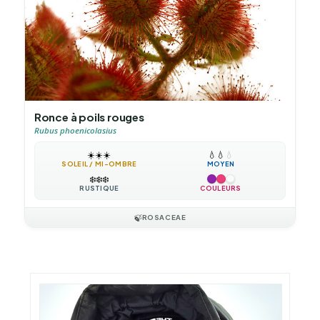
Ronce à poils rouges
Rubus phoenicolasius
☀️
☀️
☀️
💧
💧
💧
SOLEIL / MI-OMBRE
MOYEN
❄️
❄️
❄️
RUSTIQUE
COULEURS
🍃
ROSACEAE