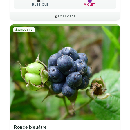
❄️
❄️
❄️
RUSTIQUE
VIOLET
🍃
ROSACEAE
🌲
ARBUSTE
Ronce bleuâtre