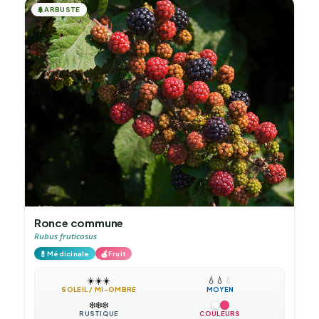
🌲
ARBUSTE
Ronce commune
Rubus fruticosus
💊
🍎
Médicinale
Fruit
☀️
☀️
☀️
💧
💧
💧
SOLEIL / MI-OMBRE
MOYEN
❄️
❄️
❄️
RUSTIQUE
COULEURS