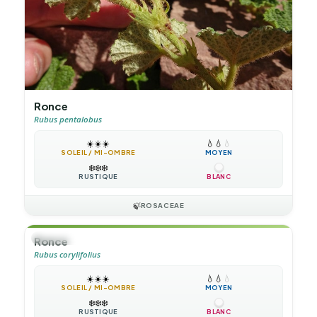
Ronce
Rubus pentalobus
☀️
☀️
☀️
💧
💧
💧
SOLEIL / MI-OMBRE
MOYEN
❄️
❄️
❄️
RUSTIQUE
BLANC
🍃
ROSACEAE
🌲
ARBUSTE
Ronce
Rubus corylifolius
☀️
☀️
☀️
💧
💧
💧
SOLEIL / MI-OMBRE
MOYEN
❄️
❄️
❄️
RUSTIQUE
BLANC