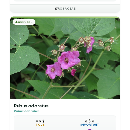
🍃
ROSACEAE
🌲
ARBUSTE
Rubus odoratus
Rubus odoratus
☀️
☀️
☀️
💧
💧
💧
TOUS
IMPORTANT