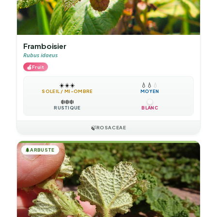
Framboisier
Rubus idaeus
🍎
Fruit
☀️
☀️
☀️
💧
💧
💧
SOLEIL / MI-OMBRE
MOYEN
❄️
❄️
❄️
RUSTIQUE
BLANC
🍃
ROSACEAE
🌲
ARBUSTE