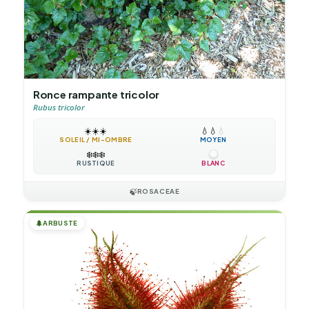
Ronce rampante tricolor
Rubus tricolor
☀️
☀️
☀️
💧
💧
💧
SOLEIL / MI-OMBRE
MOYEN
❄️
❄️
❄️
RUSTIQUE
BLANC
🍃
ROSACEAE
🌲
ARBUSTE