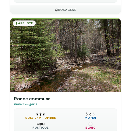
🍃
ROSACEAE
🌲
ARBUSTE
Ronce commune
Rubus vulgaris
☀️
☀️
☀️
💧
💧
💧
SOLEIL / MI-OMBRE
MOYEN
❄️
❄️
❄️
RUSTIQUE
BLANC