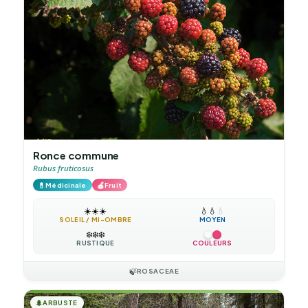
Ronce commune
Rubus fruticosus
💊
🍎
Médicinale
Fruit
☀️
☀️
☀️
💧
💧
💧
SOLEIL / MI-OMBRE
MOYEN
❄️
❄️
❄️
RUSTIQUE
COULEURS
🍃
ROSACEAE
🌲
ARBUSTE