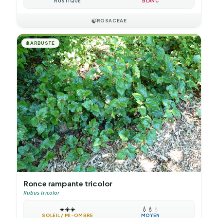
RUSTIQUE
BLANC
🍃
ROSACEAE
🌲
ARBUSTE
Ronce rampante tricolor
Rubus tricolor
☀️
☀️
☀️
💧
💧
💧
SOLEIL / MI-OMBRE
MOYEN