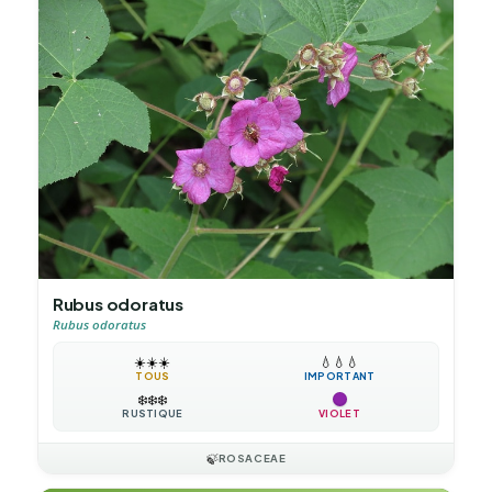
Rubus odoratus
Rubus odoratus
☀️
☀️
☀️
💧
💧
💧
TOUS
IMPORTANT
❄️
❄️
❄️
RUSTIQUE
VIOLET
🍃
ROSACEAE