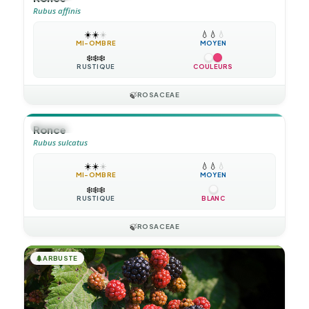
Rubus affinis
☀️
☀️
☀️
💧
💧
💧
MI-OMBRE
MOYEN
❄️
❄️
❄️
RUSTIQUE
COULEURS
🍃
ROSACEAE
🪴
VIVACE
Ronce
Rubus sulcatus
☀️
☀️
☀️
💧
💧
💧
MI-OMBRE
MOYEN
❄️
❄️
❄️
RUSTIQUE
BLANC
🍃
ROSACEAE
🌲
ARBUSTE