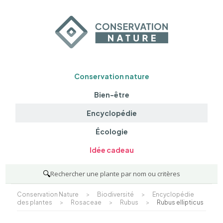
Conservation nature
Bien-être
Encyclopédie
Écologie
Idée cadeau
🔍
Rechercher une plante par nom ou critères
Conservation Nature
>
Biodiversité
>
Encyclopédie
des plantes
>
Rosaceae
>
Rubus
>
Rubus ellipticus