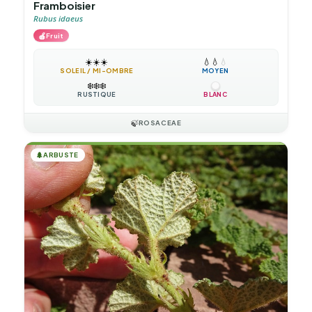
Framboisier
Rubus idaeus
🍎
Fruit
☀️
☀️
☀️
💧
💧
💧
SOLEIL / MI-OMBRE
MOYEN
❄️
❄️
❄️
RUSTIQUE
BLANC
🍃
ROSACEAE
🌲
ARBUSTE