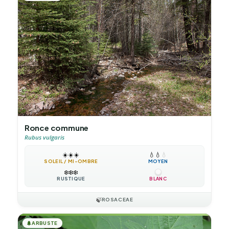
Ronce commune
Rubus vulgaris
☀️
☀️
☀️
💧
💧
💧
SOLEIL / MI-OMBRE
MOYEN
❄️
❄️
❄️
RUSTIQUE
BLANC
🍃
ROSACEAE
🌲
ARBUSTE