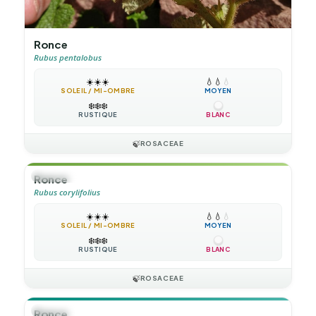
Ronce
Rubus pentalobus
☀️
☀️
☀️
💧
💧
💧
SOLEIL / MI-OMBRE
MOYEN
❄️
❄️
❄️
RUSTIQUE
BLANC
🍃
ROSACEAE
🌲
ARBUSTE
Ronce
Rubus corylifolius
☀️
☀️
☀️
💧
💧
💧
SOLEIL / MI-OMBRE
MOYEN
❄️
❄️
❄️
RUSTIQUE
BLANC
🍃
ROSACEAE
🪴
VIVACE
Ronce