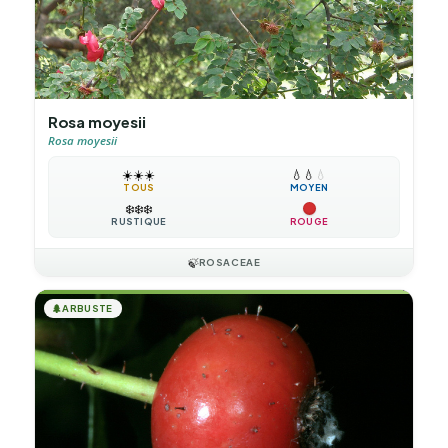
Rosa moyesii
Rosa moyesii
☀️
☀️
☀️
💧
💧
💧
TOUS
MOYEN
❄️
❄️
❄️
RUSTIQUE
ROUGE
🍃
ROSACEAE
🌲
ARBUSTE