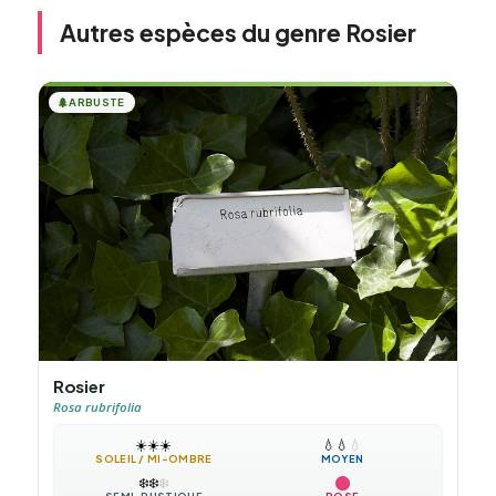
Autres espèces du genre Rosier
🌲
ARBUSTE
Rosier
Rosa rubrifolia
☀️
☀️
☀️
💧
💧
💧
SOLEIL / MI-OMBRE
MOYEN
❄️
❄️
❄️