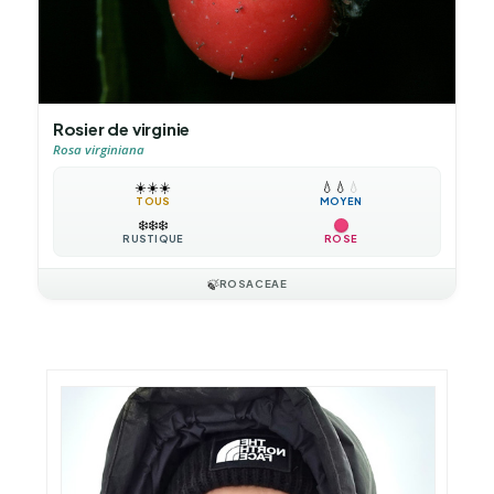
Rosier de virginie
Rosa virginiana
☀️
☀️
☀️
💧
💧
💧
TOUS
MOYEN
❄️
❄️
❄️
RUSTIQUE
ROSE
🍃
ROSACEAE