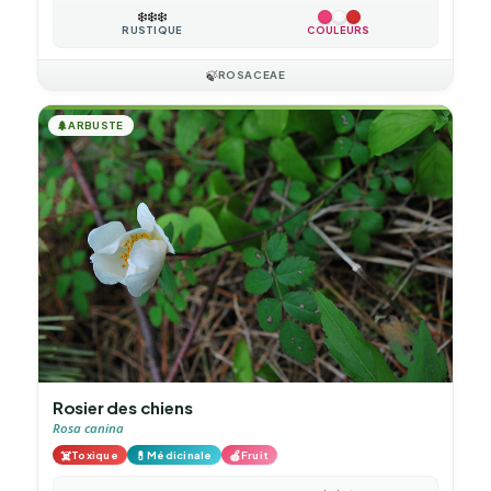
❄️
❄️
❄️
RUSTIQUE
COULEURS
🍃
ROSACEAE
🌲
ARBUSTE
Rosier des chiens
Rosa canina
☠️
💊
🍎
Toxique
Médicinale
Fruit