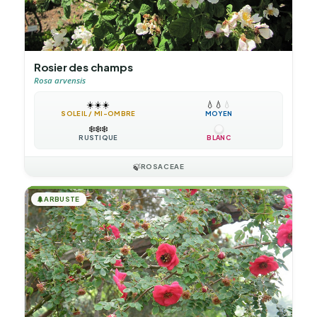
Rosier des champs
Rosa arvensis
☀️
☀️
☀️
💧
💧
💧
SOLEIL / MI-OMBRE
MOYEN
❄️
❄️
❄️
RUSTIQUE
BLANC
🍃
ROSACEAE
🌲
ARBUSTE