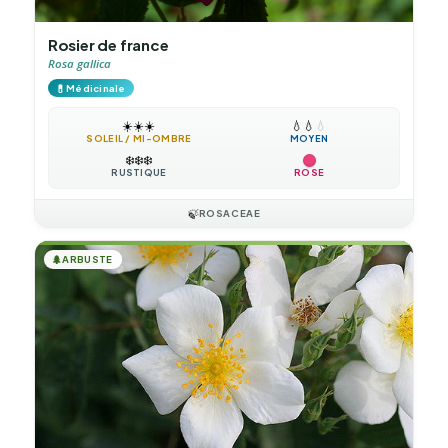
Rosier de france
Rosa gallica
💊
Médicinale
☀️
☀️
☀️
💧
💧
💧
SOLEIL / MI-OMBRE
MOYEN
❄️
❄️
❄️
RUSTIQUE
ROSE
🍃
ROSACEAE
🌲
ARBUSTE