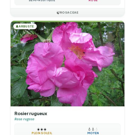
SEMI-RUSTIQUE
ROSE
🍃
ROSACEAE
🌲
ARBUSTE
Rosier rugueux
Rosa rugosa
☀️
☀️
☀️
💧
💧
💧
PLEIN SOLEIL
MOYEN