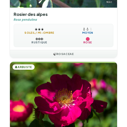
Rosier des alpes
Rosa pendulina
☀️
☀️
☀️
💧
💧
💧
SOLEIL / MI-OMBRE
MOYEN
❄️
❄️
❄️
RUSTIQUE
ROSE
🍃
ROSACEAE
🌲
ARBUSTE