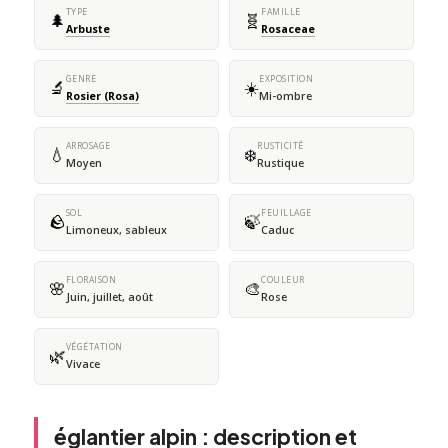
TYPE
FAMILLE
🌲
🧬
Arbuste
Rosaceae
GENRE
EXPOSITION
🔬
☀️
Rosier (Rosa)
Mi-ombre
ARROSAGE
RUSTICITÉ
💧
❄️
Moyen
Rustique
SOL
FEUILLAGE
🪨
🍃
Limoneux, sableux
Caduc
FLORAISON
COULEUR
🌸
🎨
Juin, juillet, août
Rose
VÉGÉTATION
🌿
Vivace
églantier alpin : description et