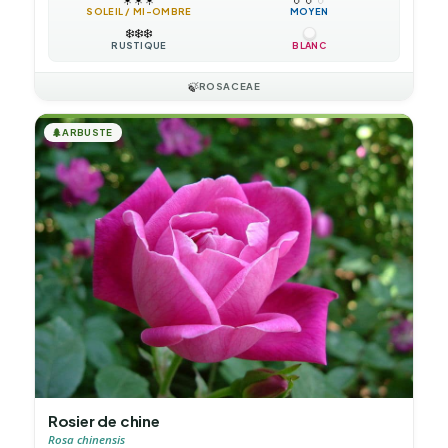
SOLEIL / MI-OMBRE
MOYEN
❄️
❄️
❄️
RUSTIQUE
BLANC
🍃
ROSACEAE
🌲
ARBUSTE
Rosier de chine
Rosa chinensis