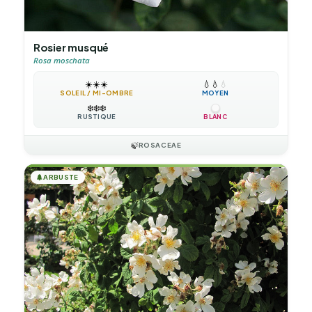
Rosier musqué
Rosa moschata
☀️
☀️
☀️
💧
💧
💧
SOLEIL / MI-OMBRE
MOYEN
❄️
❄️
❄️
RUSTIQUE
BLANC
🍃
ROSACEAE
🌲
ARBUSTE