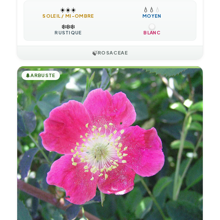
☀️
☀️
☀️
💧
💧
💧
SOLEIL / MI-OMBRE
MOYEN
❄️
❄️
❄️
RUSTIQUE
BLANC
🍃
ROSACEAE
🌲
ARBUSTE