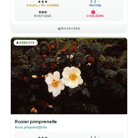
☀️
☀️
☀️
💧
💧
💧
SOLEIL / MI-OMBRE
MOYEN
❄️
❄️
❄️
RUSTIQUE
COULEURS
🍃
ROSACEAE
🌲
ARBUSTE
Rosier pimprenelle
Rosa pimpinellifolia
☀️
☀️
☀️
💧
💧
💧