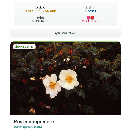
☀️
☀️
☀️
💧
💧
💧
SOLEIL / MI-OMBRE
MOYEN
❄️
❄️
❄️
RUSTIQUE
COULEURS
🍃
ROSACEAE
🌲
ARBUSTE
Rosier pimprenelle
Rosa spinosissima