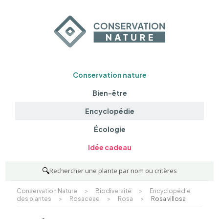
Conservation nature
Bien-être
Encyclopédie
Écologie
Idée cadeau
🔍
Rechercher une plante par nom ou critères
Conservation Nature
>
Biodiversité
>
Encyclopédie
des plantes
>
Rosaceae
>
Rosa
>
Rosa villosa