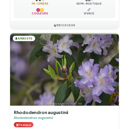
MI-OMBRE
SEMI-RUSTIQUE
📏
COULEURS
VIVACE
🍃
ERICACEAE
🌲
ARBUSTE
Rhododendron augustinii
Rhododendron augustinii
☠️
Toxique