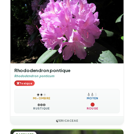
Rhododendron pontique
Rhododendron ponticum
☠️
Toxique
☀️
☀️
☀️
💧
💧
💧
MI-OMBRE
MOYEN
❄️
❄️
❄️
RUSTIQUE
ROUGE
🍃
ERICACEAE