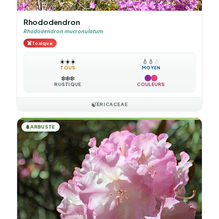
Rhododendron
Rhododendron mucronulatum
☠️
Toxique
☀️
☀️
☀️
💧
💧
💧
TOUS
MOYEN
❄️
❄️
❄️
RUSTIQUE
COULEURS
🍃
ERICACEAE
🌲
ARBUSTE