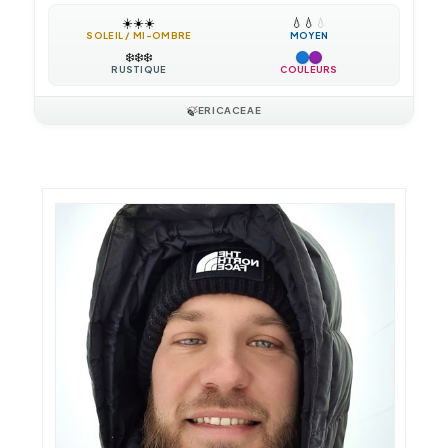
☀️
☀️
☀️
💧
💧
💧
SOLEIL / MI-OMBRE
MOYEN
❄️
❄️
❄️
RUSTIQUE
COULEURS
🍃
ERICACEAE