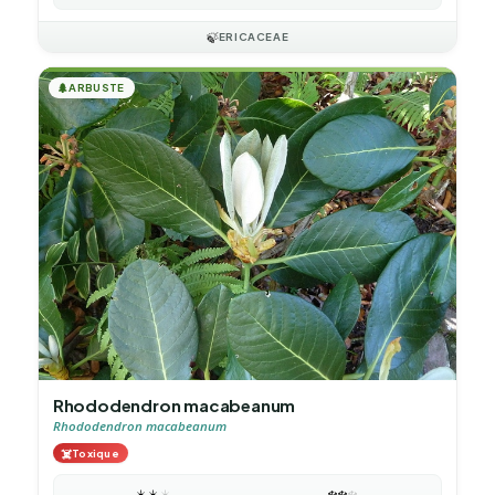
🍃
ERICACEAE
🌲
ARBUSTE
Rhododendron macabeanum
Rhododendron macabeanum
☠️
Toxique
☀️
☀️
☀️
❄️
❄️
❄️