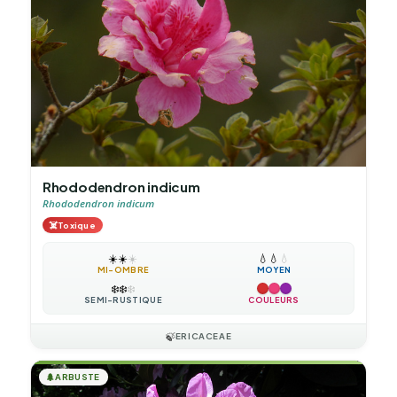
Rhododendron indicum
Rhododendron indicum
☠️
Toxique
☀️
☀️
☀️
💧
💧
💧
MI-OMBRE
MOYEN
❄️
❄️
❄️
SEMI-RUSTIQUE
COULEURS
🍃
ERICACEAE
🌲
ARBUSTE