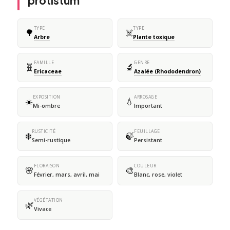
protistum
TYPE
TYPE
🌳
☠️
Arbre
Plante toxique
FAMILLE
GENRE
🧬
🔬
Ericaceae
Azalée (Rhododendron)
EXPOSITION
ARROSAGE
☀️
💧
Mi-ombre
Important
RUSTICITÉ
FEUILLAGE
❄️
🍃
Semi-rustique
Persistant
FLORAISON
COULEUR
🌸
🎨
Février, mars, avril, mai
Blanc, rose, violet
VÉGÉTATION
🌿
Vivace