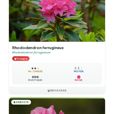
Rhododendron ferrugineux
Rhododendron ferrugineum
☠️
Toxique
☀️
☀️
☀️
💧
💧
💧
MI-OMBRE
MOYEN
❄️
❄️
❄️
RUSTIQUE
ROSE
🍃
ERICACEAE
🌲
ARBUSTE