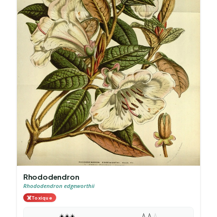
Rhododendron
Rhododendron edgeworthii
☠️
Toxique
☀️
☀️
☀️
💧
💧
💧