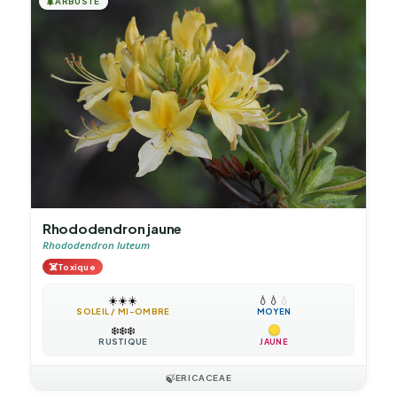
🌲
ARBUSTE
Rhododendron jaune
Rhododendron luteum
☠️
Toxique
☀️
☀️
☀️
💧
💧
💧
SOLEIL / MI-OMBRE
MOYEN
❄️
❄️
❄️
RUSTIQUE
JAUNE
🍃
ERICACEAE