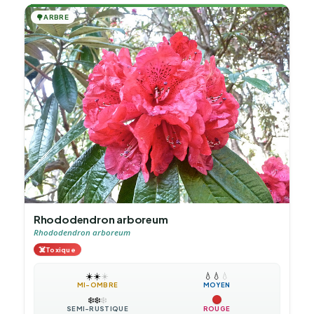
🌳
ARBRE
Rhododendron arboreum
Rhododendron arboreum
☠️
Toxique
☀️
☀️
☀️
💧
💧
💧
MI-OMBRE
MOYEN
❄️
❄️
❄️
SEMI-RUSTIQUE
ROUGE