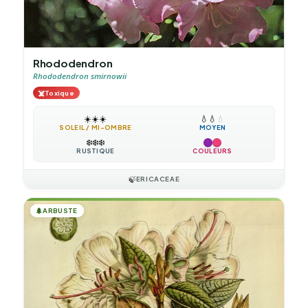
Rhododendron
Rhododendron smirnowii
☠️
Toxique
☀️
☀️
☀️
💧
💧
💧
SOLEIL / MI-OMBRE
MOYEN
❄️
❄️
❄️
RUSTIQUE
COULEURS
🍃
ERICACEAE
🌲
ARBUSTE