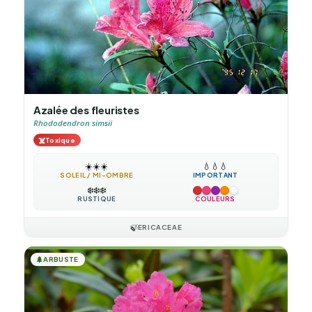
Azalée des fleuristes
Rhododendron simsii
☠️
Toxique
☀️
☀️
☀️
💧
💧
💧
SOLEIL / MI-OMBRE
IMPORTANT
❄️
❄️
❄️
RUSTIQUE
COULEURS
🍃
ERICACEAE
🌲
ARBUSTE