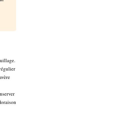
uillage.
régulier
avère
onserver
floraison