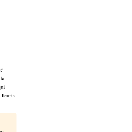
té
 la
qui
 fleuris
ur