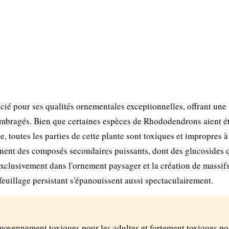
é pour ses qualités ornementales exceptionnelles, offrant une
 ombragés. Bien que certaines espèces de Rhododendrons aient é
, toutes les parties de cette plante sont toxiques et impropres à
nent des composés secondaires puissants, dont des glucosides 
exclusivement dans l'ornement paysager et la création de massifs
feuillage persistant s'épanouissent aussi spectaculairement.
 moyennement toxiques pour les adultes et fortement toxiques po