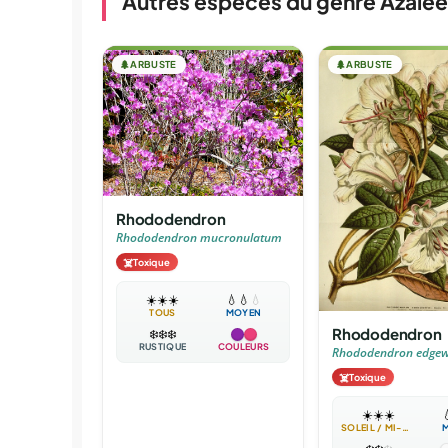
Autres espèces du genre Azalée
🌲
ARBUSTE
🌲
ARBUSTE
Rhododendron
Rhododendron mucronulatum
☠️
Toxique
☀️
☀️
☀️
💧
💧
💧
TOUS
MOYEN
Rhododendron
❄️
❄️
❄️
RUSTIQUE
COULEURS
Rhododendron edgew
☠️
Toxique
☀️
☀️
☀️

SOLEIL / MI-OMBRE