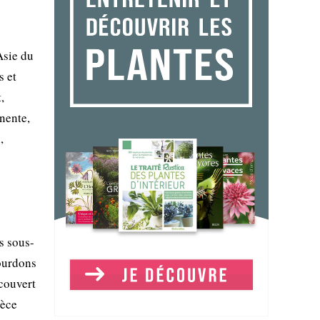
Asie du
s et
,
anente,
,
s sous-
bourdons
 couvert
pèce