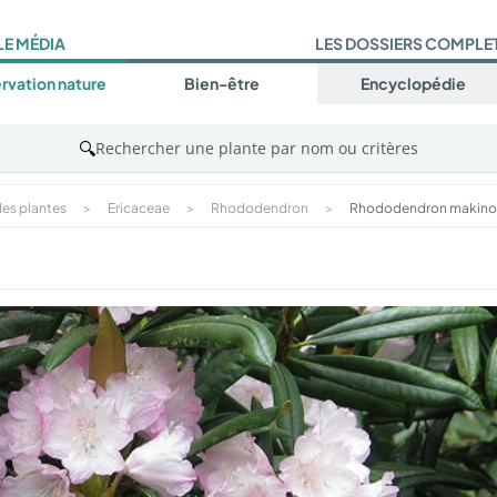
LE MÉDIA
LES DOSSIERS COMPLE
rvation nature
Bien-être
Encyclopédie
🔍
Rechercher une plante par nom ou critères
es plantes
>
Ericaceae
>
Rhododendron
>
Rhododendron makino