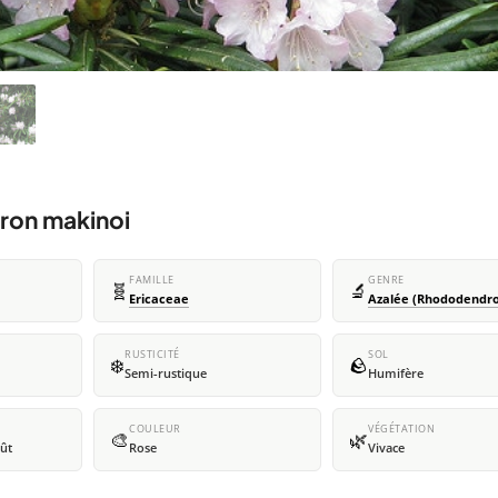
ron makinoi
FAMILLE
GENRE
🧬
🔬
Ericaceae
Azalée (Rhododendr
RUSTICITÉ
SOL
❄️
🪨
Semi-rustique
Humifère
COULEUR
VÉGÉTATION
🎨
🌿
oût
Rose
Vivace