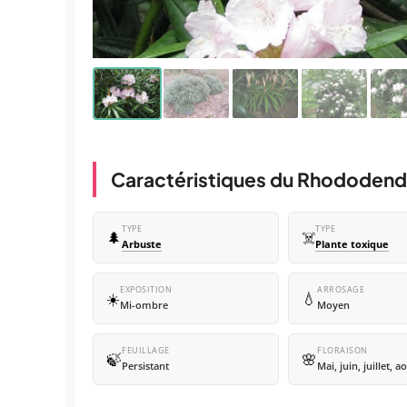
Caractéristiques du Rhododend
TYPE
TYPE
🌲
☠️
Arbuste
Plante toxique
EXPOSITION
ARROSAGE
☀️
💧
Mi-ombre
Moyen
FEUILLAGE
FLORAISON
🍃
🌸
Persistant
Mai, juin, juillet, a