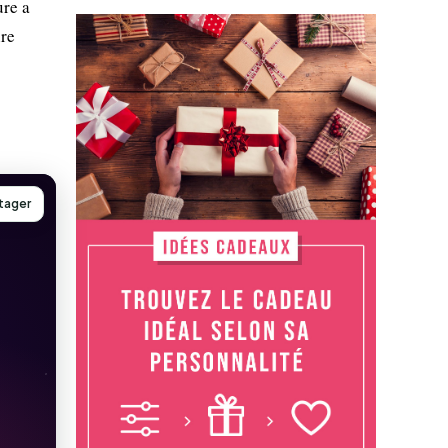
ure a
ire