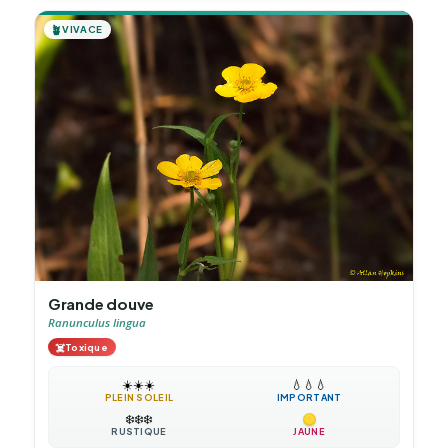
🪴
VIVACE
Grande douve
Ranunculus lingua
☠️
Toxique
☀️
☀️
☀️
💧
💧
💧
PLEIN SOLEIL
IMPORTANT
❄️
❄️
❄️
RUSTIQUE
JAUNE