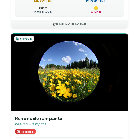
MI-OMBRE
IMPORTANT
❄️
❄️
❄️
RUSTIQUE
JAUNE
🍃
RANUNCULACEAE
🪴
VIVACE
Renoncule rampante
Ranunculus repens
☠️
Toxique