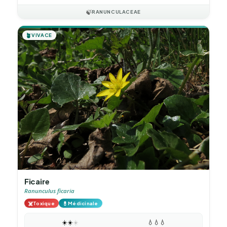
🍃
RANUNCULACEAE
🪴
VIVACE
Ficaire
Ranunculus ficaria
☠️
💊
Toxique
Médicinale
☀️
☀️
☀️
💧
💧
💧