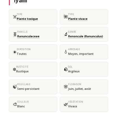
lyallii
TYPE
TYPE
☠️
🌺
Plante toxique
Plante vivace
FAMILLE
GENRE
🧬
🔬
Ranunculaceae
Renoncule (Ranunculus)
EXPOSITION
ARROSAGE
☀️
💧
Toutes
Moyen, important
RUSTICITÉ
SOL
❄️
🪨
Rustique
Argileux
FEUILLAGE
FLORAISON
🍃
🌸
Semi-persistant
Juin, juillet, août
COULEUR
VÉGÉTATION
🎨
🌿
Blanc
Vivace