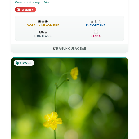
Ranunculus aquatilis
☠️
Toxique
☀️
☀️
☀️
💧
💧
💧
SOLEIL / MI-OMBRE
IMPORTANT
❄️
❄️
❄️
RUSTIQUE
BLANC
🍃
RANUNCULACEAE
🪴
VIVACE