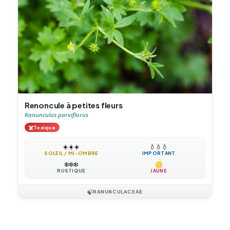
Renoncule à petites fleurs
Ranunculus parviflorus
☠️
Toxique
☀️
☀️
☀️
💧
💧
💧
SOLEIL / MI-OMBRE
IMPORTANT
❄️
❄️
❄️
RUSTIQUE
JAUNE
🍃
RANUNCULACEAE