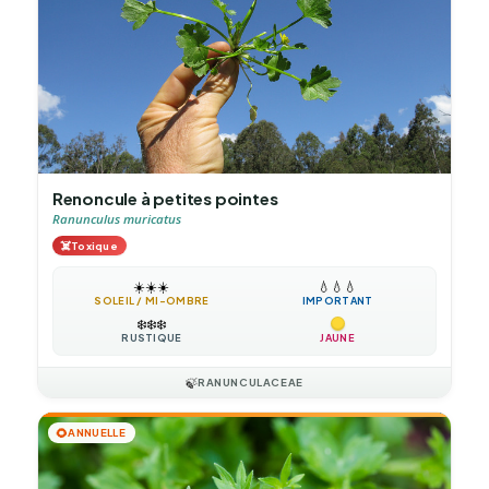
Renoncule à petites pointes
Ranunculus muricatus
☠️
Toxique
☀️
☀️
☀️
💧
💧
💧
SOLEIL / MI-OMBRE
IMPORTANT
❄️
❄️
❄️
RUSTIQUE
JAUNE
🍃
RANUNCULACEAE
🌻
ANNUELLE