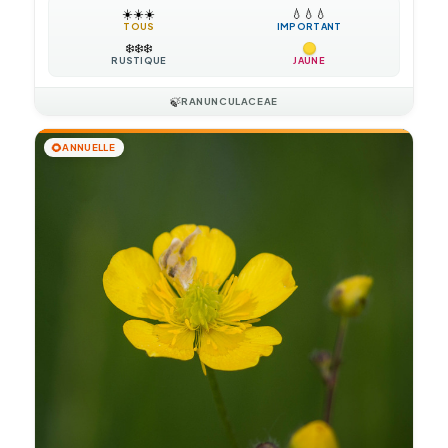
☀️
☀️
☀️
💧
💧
💧
TOUS
IMPORTANT
❄️
❄️
❄️
RUSTIQUE
JAUNE
🍃
RANUNCULACEAE
🌻
ANNUELLE