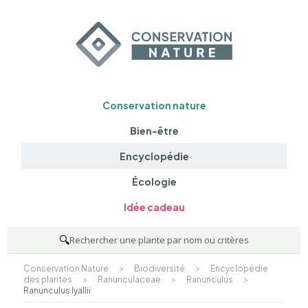
Conservation nature
Bien-être
Encyclopédie
Écologie
Idée cadeau
🔍
Rechercher une plante par nom ou critères
Conservation Nature
>
Biodiversité
>
Encyclopédie
des plantes
>
Ranunculaceae
>
Ranunculus
>
Ranunculus lyallii