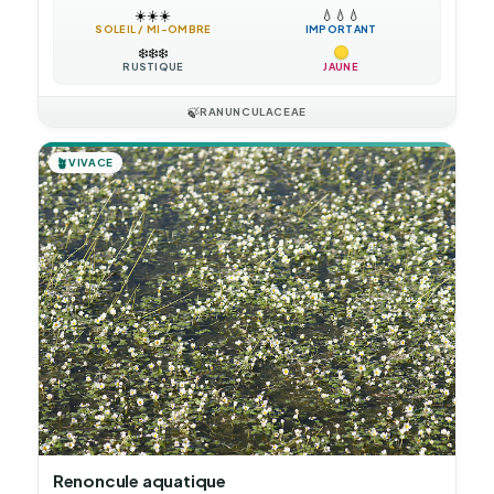
☀️
☀️
☀️
💧
💧
💧
SOLEIL / MI-OMBRE
IMPORTANT
❄️
❄️
❄️
RUSTIQUE
JAUNE
🍃
RANUNCULACEAE
🪴
VIVACE
Renoncule aquatique