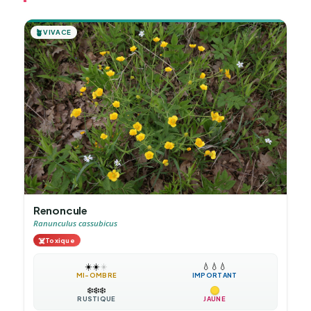
🪴
VIVACE
Renoncule
Ranunculus cassubicus
☠️
Toxique
☀️
☀️
☀️
💧
💧
💧
MI-OMBRE
IMPORTANT
❄️
❄️
❄️
RUSTIQUE
JAUNE