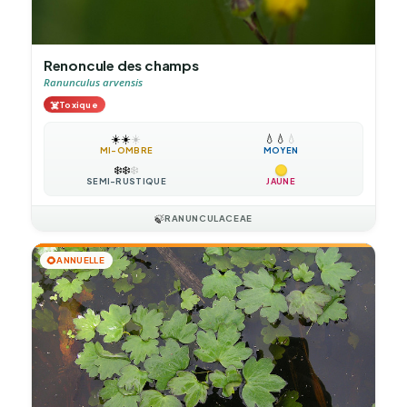
Renoncule des champs
Ranunculus arvensis
☠️
Toxique
☀️
☀️
☀️
💧
💧
💧
MI-OMBRE
MOYEN
❄️
❄️
❄️
SEMI-RUSTIQUE
JAUNE
🍃
RANUNCULACEAE
🌻
ANNUELLE