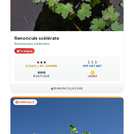
Renoncule scélérate
Ranunculus sceleratus
☠️
Toxique
☀️
☀️
☀️
💧
💧
💧
SOLEIL / MI-OMBRE
IMPORTANT
❄️
❄️
❄️
RUSTIQUE
JAUNE
🍃
RANUNCULACEAE
🌻
ANNUELLE