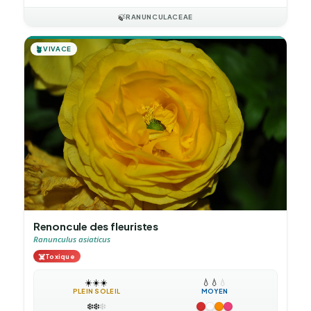
🍃
RANUNCULACEAE
🪴
VIVACE
Renoncule des fleuristes
Ranunculus asiaticus
☠️
Toxique
☀️
☀️
☀️
💧
💧
💧
PLEIN SOLEIL
MOYEN
❄️
❄️
❄️