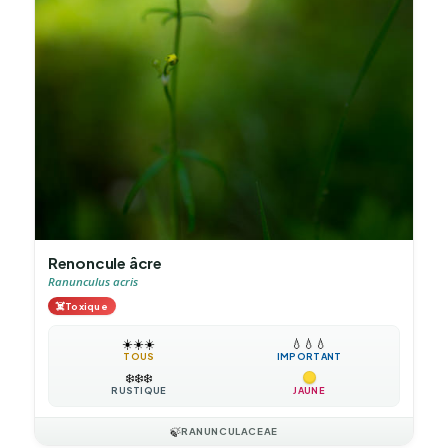
Renoncule âcre
Ranunculus acris
☠️
Toxique
☀️
☀️
☀️
💧
💧
💧
TOUS
IMPORTANT
❄️
❄️
❄️
RUSTIQUE
JAUNE
🍃
RANUNCULACEAE