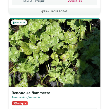
SEMI-RUSTIQUE
COULEURS
🍃
RANUNCULACEAE
🪴
VIVACE
Renoncule flammette
Ranunculus flammula
☠️
Toxique