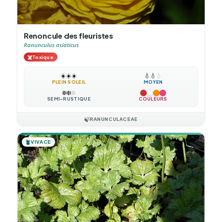
Renoncule des fleuristes
Ranunculus asiaticus
☠️
Toxique
☀️
☀️
☀️
💧
💧
💧
PLEIN SOLEIL
MOYEN
❄️
❄️
❄️
SEMI-RUSTIQUE
COULEURS
🍃
RANUNCULACEAE
🪴
VIVACE