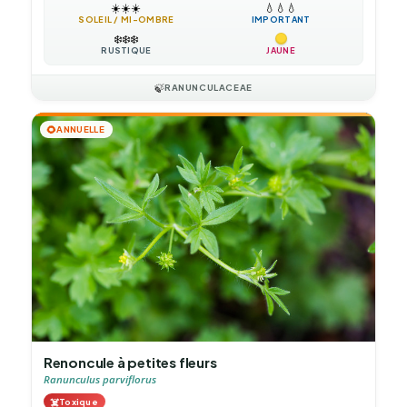
☀️
☀️
☀️
💧
💧
💧
SOLEIL / MI-OMBRE
IMPORTANT
❄️
❄️
❄️
RUSTIQUE
JAUNE
🍃
RANUNCULACEAE
🌻
ANNUELLE
Renoncule à petites fleurs
Ranunculus parviflorus
☠️
Toxique