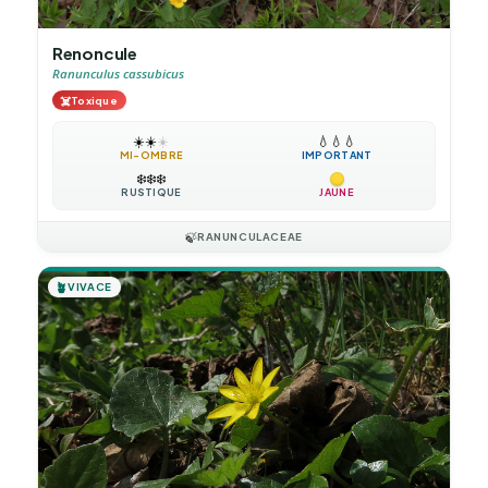
Renoncule
Ranunculus cassubicus
☠️
Toxique
☀️
☀️
☀️
💧
💧
💧
MI-OMBRE
IMPORTANT
❄️
❄️
❄️
RUSTIQUE
JAUNE
🍃
RANUNCULACEAE
🪴
VIVACE