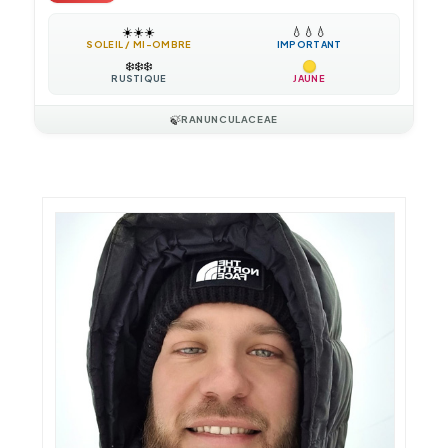
☀️
☀️
☀️
💧
💧
💧
SOLEIL / MI-OMBRE
IMPORTANT
❄️
❄️
❄️
RUSTIQUE
JAUNE
🍃
RANUNCULACEAE