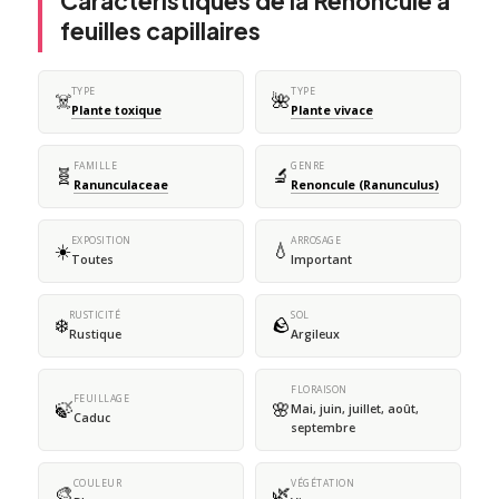
Caractéristiques de la Renoncule à
feuilles capillaires
TYPE
TYPE
☠️
🌺
Plante toxique
Plante vivace
FAMILLE
GENRE
🧬
🔬
Ranunculaceae
Renoncule (Ranunculus)
EXPOSITION
ARROSAGE
☀️
💧
Toutes
Important
RUSTICITÉ
SOL
❄️
🪨
Rustique
Argileux
FLORAISON
FEUILLAGE
🍃
🌸
Mai, juin, juillet, août,
Caduc
septembre
COULEUR
VÉGÉTATION
🎨
🌿