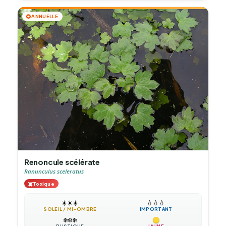
🌻
ANNUELLE
Renoncule scélérate
Ranunculus sceleratus
☠️
Toxique
☀️
☀️
☀️
💧
💧
💧
SOLEIL / MI-OMBRE
IMPORTANT
❄️
❄️
❄️