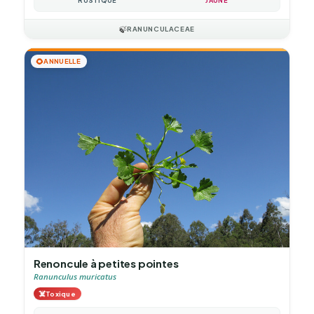
RUSTIQUE
JAUNE
🍃
RANUNCULACEAE
🌻
ANNUELLE
Renoncule à petites pointes
Ranunculus muricatus
☠️
Toxique