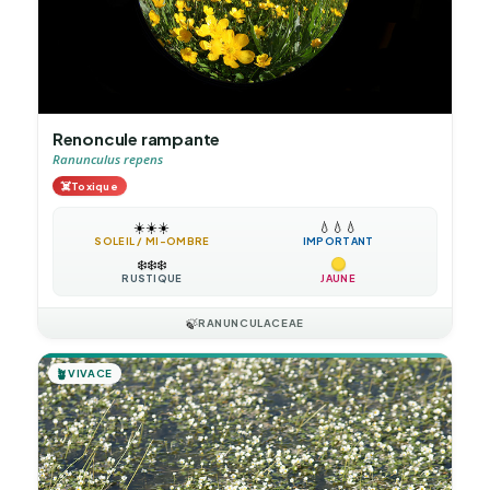
Renoncule rampante
Ranunculus repens
☠️
Toxique
☀️
☀️
☀️
💧
💧
💧
SOLEIL / MI-OMBRE
IMPORTANT
❄️
❄️
❄️
RUSTIQUE
JAUNE
🍃
RANUNCULACEAE
🪴
VIVACE