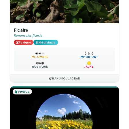
Ficaire
Ranunculus ficaria
☠️
💊
Toxique
Médicinale
☀️
☀️
☀️
💧
💧
💧
MI-OMBRE
IMPORTANT
❄️
❄️
❄️
RUSTIQUE
JAUNE
🍃
RANUNCULACEAE
🪴
VIVACE