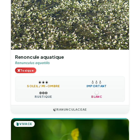
Renoncule aquatique
Ranunculus aquatilis
☠️
Toxique
☀️
☀️
☀️
💧
💧
💧
SOLEIL / MI-OMBRE
IMPORTANT
❄️
❄️
❄️
RUSTIQUE
BLANC
🍃
RANUNCULACEAE
🪴
VIVACE