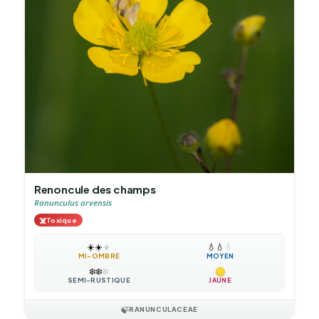
Renoncule des champs
Ranunculus arvensis
☠️
Toxique
☀️
☀️
☀️
💧
💧
💧
MI-OMBRE
MOYEN
❄️
❄️
❄️
SEMI-RUSTIQUE
JAUNE
🍃
RANUNCULACEAE