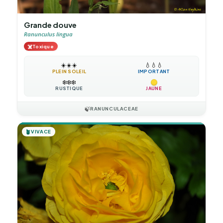
Grande douve
Ranunculus lingua
☠️
Toxique
☀️
☀️
☀️
💧
💧
💧
PLEIN SOLEIL
IMPORTANT
❄️
❄️
❄️
RUSTIQUE
JAUNE
🍃
RANUNCULACEAE
🪴
VIVACE