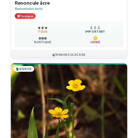
Renoncule âcre
Ranunculus acris
☠️
Toxique
☀️
☀️
☀️
💧
💧
💧
TOUS
IMPORTANT
❄️
❄️
❄️
RUSTIQUE
JAUNE
🍃
RANUNCULACEAE
🪴
VIVACE