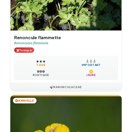
Renoncule flammette
Ranunculus flammula
☠️
Toxique
☀️
☀️
☀️
💧
💧
💧
TOUS
IMPORTANT
❄️
❄️
❄️
RUSTIQUE
JAUNE
🍃
RANUNCULACEAE
🌻
ANNUELLE