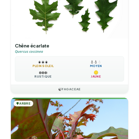
Chêne écarlate
Quercus coccinea
☀️
☀️
☀️
💧
💧
💧
PLEIN SOLEIL
MOYEN
❄️
❄️
❄️
RUSTIQUE
JAUNE
🍃
FAGACEAE
🌳
ARBRE