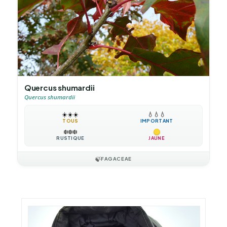
Quercus shumardii
Quercus shumardii
☀️
☀️
☀️
💧
💧
💧
TOUS
IMPORTANT
❄️
❄️
❄️
RUSTIQUE
JAUNE
🍃
FAGACEAE