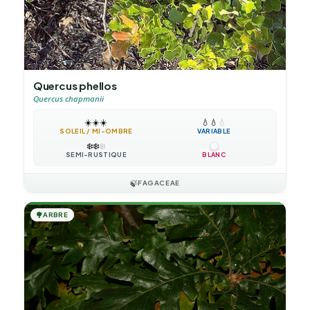
Quercus phellos
Quercus chapmanii
☀️
☀️
☀️
💧
💧
💧
SOLEIL / MI-OMBRE
VARIABLE
❄️
❄️
❄️
SEMI-RUSTIQUE
BLANC
🍃
FAGACEAE
🌳
ARBRE