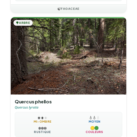
🍃
FAGACEAE
🌳
ARBRE
Quercus phellos
Quercus lyrata
☀️
☀️
☀️
💧
💧
💧
MI-OMBRE
MOYEN
❄️
❄️
❄️
RUSTIQUE
COULEURS