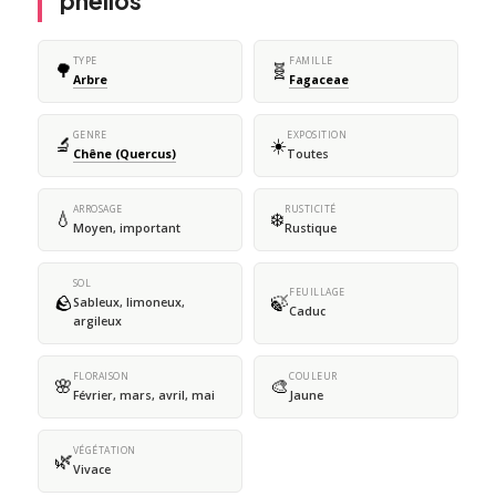
phellos
TYPE
FAMILLE
🌳
🧬
Arbre
Fagaceae
GENRE
EXPOSITION
🔬
☀️
Chêne (Quercus)
Toutes
ARROSAGE
RUSTICITÉ
💧
❄️
Moyen, important
Rustique
SOL
FEUILLAGE
🪨
🍃
Sableux, limoneux,
Caduc
argileux
FLORAISON
COULEUR
🌸
🎨
Février, mars, avril, mai
Jaune
VÉGÉTATION
🌿
Vivace