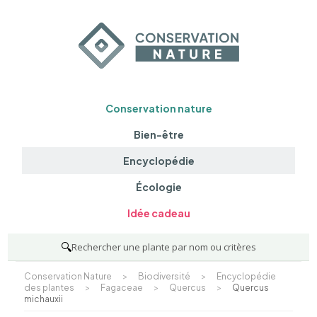
Conservation nature
Bien-être
Encyclopédie
Écologie
Idée cadeau
🔍
Rechercher une plante par nom ou critères
Conservation Nature
>
Biodiversité
>
Encyclopédie
des plantes
>
Fagaceae
>
Quercus
>
Quercus
michauxii