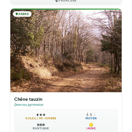
🍃
FAGACEAE
🌳
ARBRE
Chêne tauzin
Quercus pyrenaica
☀️
☀️
☀️
💧
💧
💧
SOLEIL / MI-OMBRE
MOYEN
❄️
❄️
❄️
RUSTIQUE
JAUNE