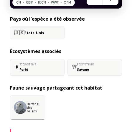
Pays où l'espèce a été observée
🇺🇸
États-Unis
Écosystèmes associés
ÉCOSYSTÈME
ÉCOSYSTÈME
🌲
🦒
Forêt
Savane
Faune sauvage partageant cet habitat
Harfang
des
neiges