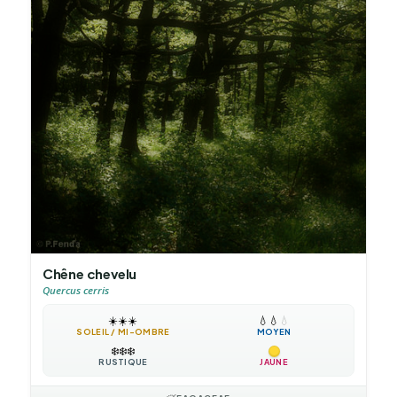
Chêne chevelu
Quercus cerris
☀️
☀️
☀️
💧
💧
💧
SOLEIL / MI-OMBRE
MOYEN
❄️
❄️
❄️
RUSTIQUE
JAUNE