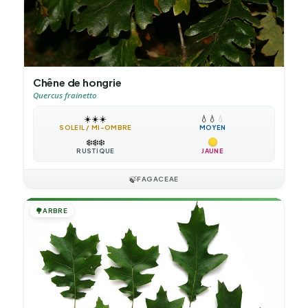
Chêne de hongrie
Quercus frainetto
☀️
☀️
☀️
💧
💧
💧
SOLEIL / MI-OMBRE
MOYEN
❄️
❄️
❄️
RUSTIQUE
JAUNE
🍃
FAGACEAE
🌳
ARBRE