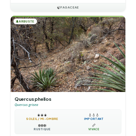
🍃
FAGACEAE
🌲
ARBUSTE
Quercus phellos
Quercus grisea
☀️
☀️
☀️
💧
💧
💧
SOLEIL / MI-OMBRE
IMPORTANT
❄️
❄️
❄️
📏
RUSTIQUE
VIVACE