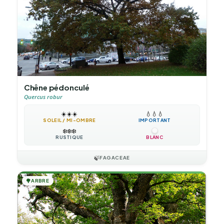
Chêne pédonculé
Quercus robur
☀️
☀️
☀️
💧
💧
💧
SOLEIL / MI-OMBRE
IMPORTANT
❄️
❄️
❄️
RUSTIQUE
BLANC
🍃
FAGACEAE
🌳
ARBRE