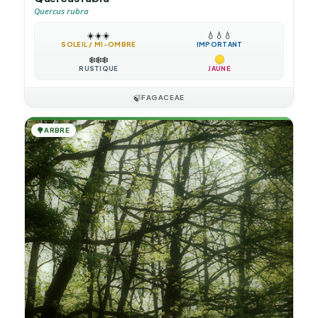
Quercus rubra
☀️
☀️
☀️
💧
💧
💧
SOLEIL / MI-OMBRE
IMPORTANT
❄️
❄️
❄️
RUSTIQUE
JAUNE
🍃
FAGACEAE
🌳
ARBRE