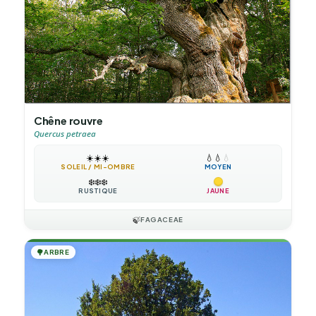
Chêne rouvre
Quercus petraea
☀️
☀️
☀️
💧
💧
💧
SOLEIL / MI-OMBRE
MOYEN
❄️
❄️
❄️
RUSTIQUE
JAUNE
🍃
FAGACEAE
🌳
ARBRE