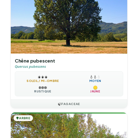
Chêne pubescent
Quercus pubescens
☀️
☀️
☀️
💧
💧
💧
SOLEIL / MI-OMBRE
MOYEN
❄️
❄️
❄️
RUSTIQUE
JAUNE
🍃
FAGACEAE
🌳
ARBRE