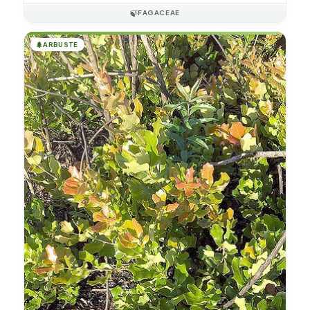
🍃
FAGACEAE
🌲
ARBUSTE