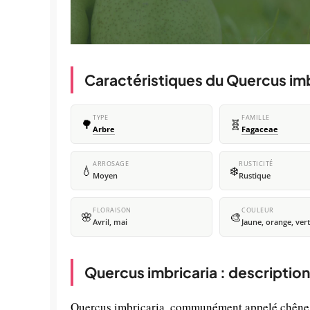
Caractéristiques du Quercus imb
TYPE
FAMILLE
🌳
🧬
Arbre
Fagaceae
ARROSAGE
RUSTICITÉ
💧
❄️
Moyen
Rustique
FLORAISON
COULEUR
🌸
🎨
Avril, mai
Jaune, orange, vert
Quercus imbricaria : descriptio
Quercus imbricaria, communément appelé chêne à 