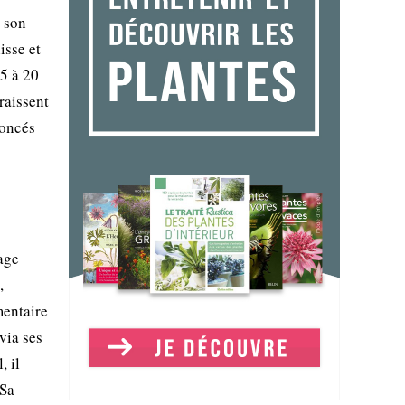
r son
isse et
15 à 20
raissent
foncés
age
,
mentaire
via ses
, il
 Sa