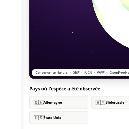
Pays où l'espèce a été observée
🇩🇪
🇧🇾
Allemagne
Biélorussie
🇺🇸
États-Unis