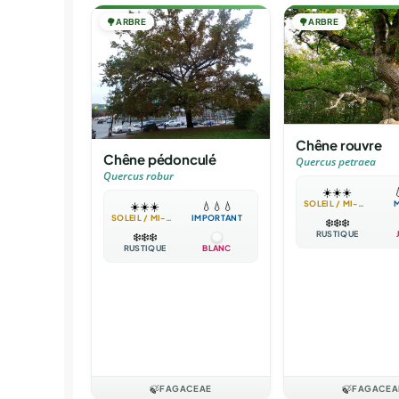
🌳
ARBRE
🌳
ARBRE
Chêne rouvre
Chêne pédonculé
Quercus petraea
Quercus robur
☀️
☀️
☀️

SOLEIL / MI-OMBRE
☀️
☀️
☀️
💧
💧
💧
SOLEIL / MI-OMBRE
IMPORTANT
❄️
❄️
❄️
RUSTIQUE
❄️
❄️
❄️
RUSTIQUE
BLANC
🍃
FAGACEAE
🍃
FAGACEA