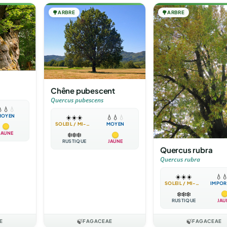
🌳
ARBRE
🌳
ARBRE
Chêne pubescent
Quercus pubescens

💧
💧
MOYEN
☀️
☀️
☀️
💧
💧
💧
SOLEIL / MI-OMBRE
MOYEN
JAUNE
❄️
❄️
❄️
RUSTIQUE
JAUNE
Quercus rubra
Quercus rubra
☀️
☀️
☀️
💧

SOLEIL / MI-OMBRE
IMPOR
❄️
❄️
❄️
RUSTIQUE
JAU
E
🍃
FAGACEAE
🍃
FAGACEAE