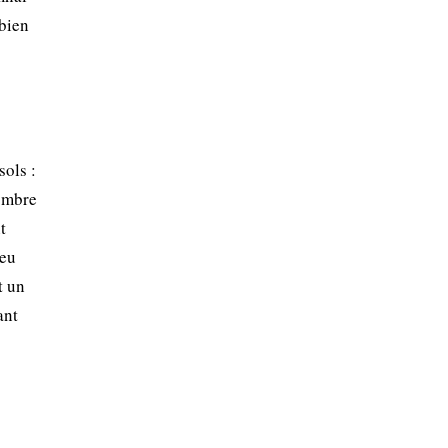
 bien
sols :
-ombre
t
Peu
t un
ant