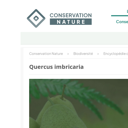
Conse
Conservation Nature
>
Biodiversité
>
Encyclopédie d
Quercus imbricaria