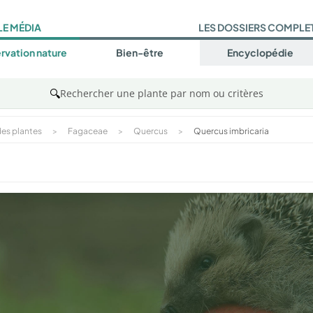
LE MÉDIA
LES DOSSIERS COMPLE
rvation nature
Bien-être
Encyclopédie
🔍
Rechercher une plante par nom ou critères
es plantes
>
Fagaceae
>
Quercus
>
Quercus imbricaria