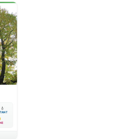

💧
TANT
NE