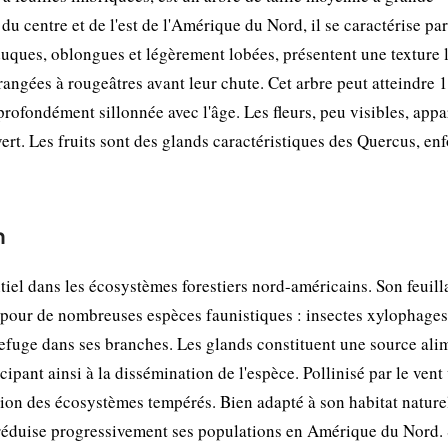
du centre et de l'est de l'Amérique du Nord, il se caractérise pa
duques, oblongues et légèrement lobées, présentent une texture l
rangées à rougeâtres avant leur chute. Cet arbre peut atteindre 
rofondément sillonnée avec l'âge. Les fleurs, peu visibles, appa
rt. Les fruits sont des glands caractéristiques des Quercus, en
n
tiel dans les écosystèmes forestiers nord-américains. Son feuill
x pour de nombreuses espèces faunistiques : insectes xylophages
efuge dans ses branches. Les glands constituent une source ali
ipant ainsi à la dissémination de l'espèce. Pollinisé par le vent 
tion des écosystèmes tempérés. Bien adapté à son habitat naturel
éduise progressivement ses populations en Amérique du Nord.