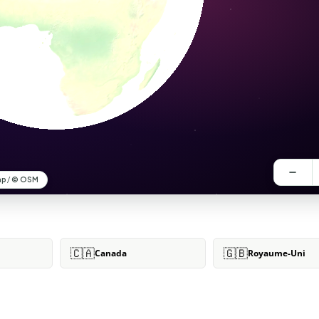
🇨🇦
🇬🇧
Canada
Royaume-Uni