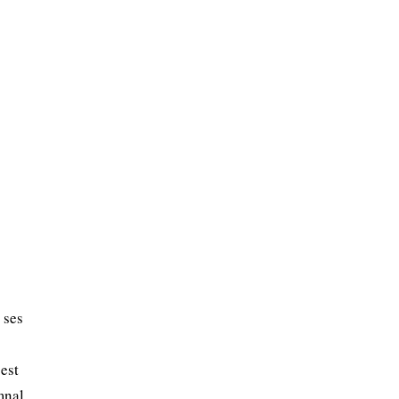
 ses
est
mnal