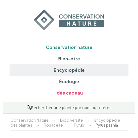
Conservation nature
Bien-être
Encyclopédie
Écologie
Idée cadeau
🔍
Rechercher une plante par nom ou critères
Conservation Nature
>
Biodiversité
>
Encyclopédie
des plantes
>
Rosaceae
>
Pyrus
>
Pyrus pashia