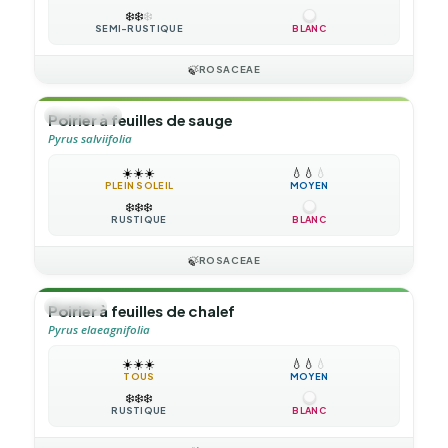
❄️
❄️
❄️
SEMI-RUSTIQUE
BLANC
🍃
ROSACEAE
🌲
ARBUSTE
Poirier à feuilles de sauge
Pyrus salviifolia
☀️
☀️
☀️
💧
💧
💧
PLEIN SOLEIL
MOYEN
❄️
❄️
❄️
RUSTIQUE
BLANC
🍃
ROSACEAE
🌳
ARBRE
Poirier à feuilles de chalef
Pyrus elaeagnifolia
☀️
☀️
☀️
💧
💧
💧
TOUS
MOYEN
❄️
❄️
❄️
RUSTIQUE
BLANC