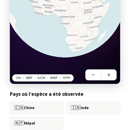
Pays où l'espèce a été observée
🇨🇳
🇮🇳
Chine
Inde
🇳🇵
Népal