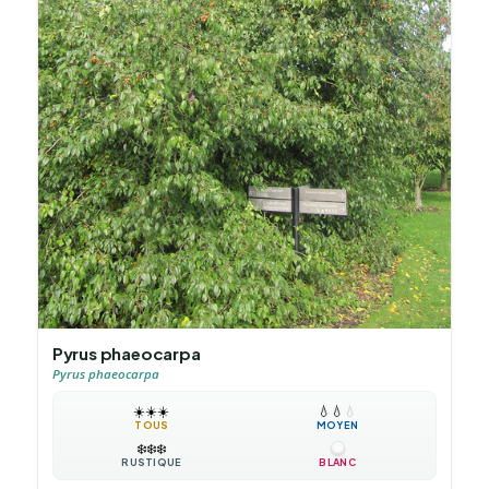
Pyrus phaeocarpa
Pyrus phaeocarpa
☀️
☀️
☀️
💧
💧
💧
TOUS
MOYEN
❄️
❄️
❄️
RUSTIQUE
BLANC