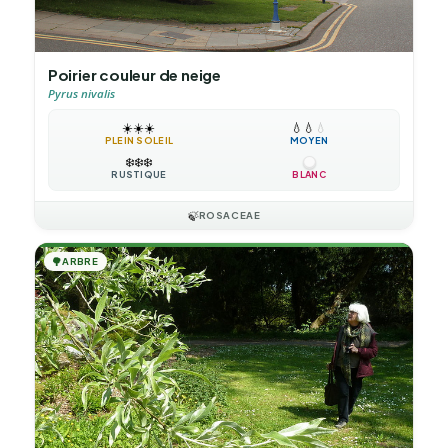
Poirier couleur de neige
Pyrus nivalis
☀️
☀️
☀️
💧
💧
💧
PLEIN SOLEIL
MOYEN
❄️
❄️
❄️
RUSTIQUE
BLANC
🍃
ROSACEAE
🌳
ARBRE