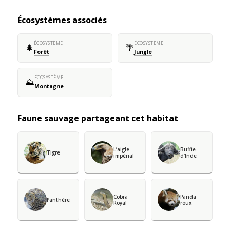
Écosystèmes associés
ÉCOSYSTÈME
ÉCOSYSTÈME
🌲
🌴
Forêt
Jungle
ÉCOSYSTÈME
⛰️
Montagne
Faune sauvage partageant cet habitat
L’aigle
Buffle
Tigre
impérial
d'Inde
Cobra
Panda
Panthère
Royal
roux