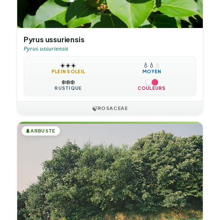
Pyrus ussuriensis
Pyrus ussuriensis
☀️
☀️
☀️
💧
💧
💧
PLEIN SOLEIL
MOYEN
❄️
❄️
❄️
RUSTIQUE
COULEURS
🍃
ROSACEAE
🌲
ARBUSTE