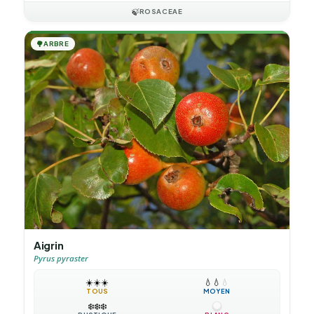
🍃
ROSACEAE
🌳
ARBRE
Aigrin
Pyrus pyraster
☀️
☀️
☀️
💧
💧
💧
TOUS
MOYEN
❄️
❄️
❄️