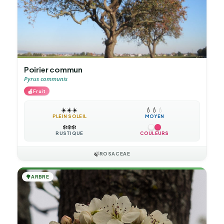
Poirier commun
Pyrus communis
🍎
Fruit
☀️
☀️
☀️
💧
💧
💧
PLEIN SOLEIL
MOYEN
❄️
❄️
❄️
RUSTIQUE
COULEURS
🍃
ROSACEAE
🌳
ARBRE