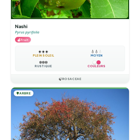
Nashi
Pyrus pyrifolia
🍎
Fruit
☀️
☀️
☀️
💧
💧
💧
PLEIN SOLEIL
MOYEN
❄️
❄️
❄️
RUSTIQUE
COULEURS
🍃
ROSACEAE
🌳
ARBRE