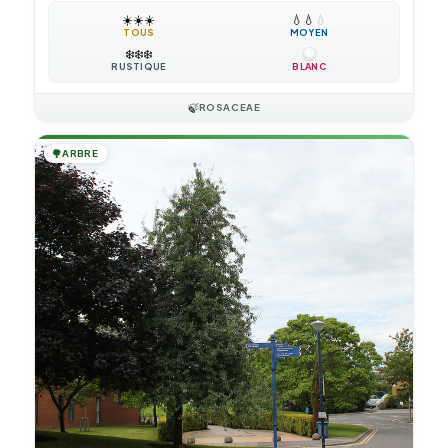
☀️
☀️
☀️
💧
💧
💧
TOUS
MOYEN
❄️
❄️
❄️
RUSTIQUE
BLANC
🍃
ROSACEAE
🌳
ARBRE