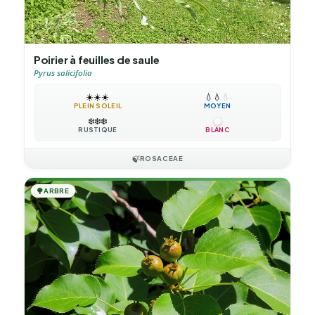
Poirier à feuilles de saule
Pyrus salicifolia
☀️
☀️
☀️
💧
💧
💧
PLEIN SOLEIL
MOYEN
❄️
❄️
❄️
RUSTIQUE
BLANC
🍃
ROSACEAE
🌳
ARBRE