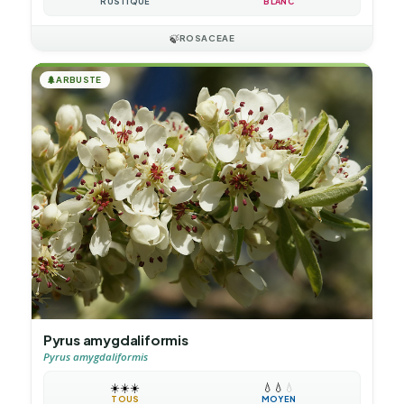
RUSTIQUE
BLANC
🍃
ROSACEAE
🌲
ARBUSTE
Pyrus amygdaliformis
Pyrus amygdaliformis
☀️
☀️
☀️
💧
💧
💧
TOUS
MOYEN