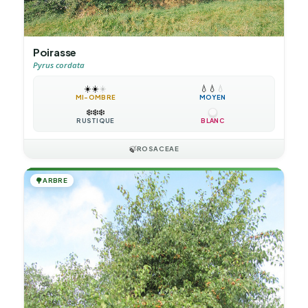
Poirasse
Pyrus cordata
☀️
☀️
☀️
💧
💧
💧
MI-OMBRE
MOYEN
❄️
❄️
❄️
RUSTIQUE
BLANC
🍃
ROSACEAE
🌳
ARBRE