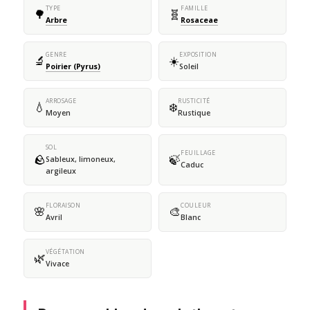
TYPE
FAMILLE
🌳
🧬
Arbre
Rosaceae
GENRE
EXPOSITION
🔬
☀️
Poirier (Pyrus)
Soleil
ARROSAGE
RUSTICITÉ
💧
❄️
Moyen
Rustique
SOL
FEUILLAGE
🪨
🍃
Sableux, limoneux,
Caduc
argileux
FLORAISON
COULEUR
🌸
🎨
Avril
Blanc
VÉGÉTATION
🌿
Vivace