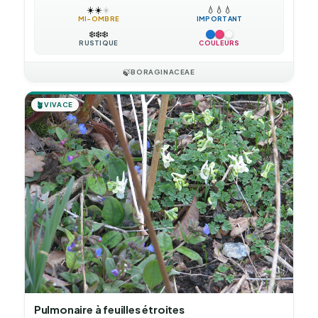
☀️
☀️
☀️
💧
💧
💧
MI-OMBRE
IMPORTANT
❄️
❄️
❄️
RUSTIQUE
COULEURS
🍃
BORAGINACEAE
🪴
VIVACE
Pulmonaire à feuilles étroites