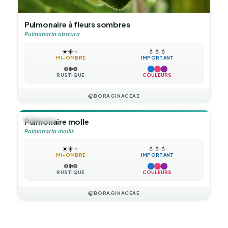
Pulmonaire à fleurs sombres
Pulmonaria obscura
☀️
☀️
☀️
💧
💧
💧
MI-OMBRE
IMPORTANT
❄️
❄️
❄️
RUSTIQUE
COULEURS
🍃
BORAGINACEAE
🪴
VIVACE
Pulmonaire molle
Pulmonaria mollis
☀️
☀️
☀️
💧
💧
💧
MI-OMBRE
IMPORTANT
❄️
❄️
❄️
RUSTIQUE
COULEURS
🍃
BORAGINACEAE