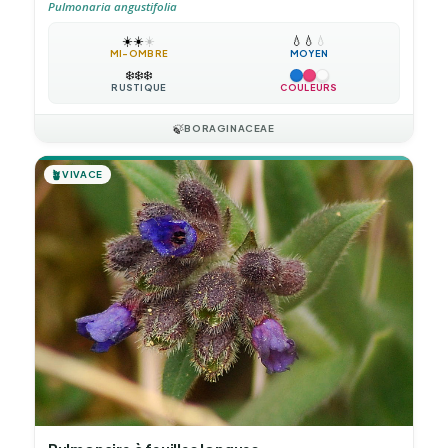
Pulmonaria angustifolia
☀️
☀️
☀️
💧
💧
💧
MI-OMBRE
MOYEN
❄️
❄️
❄️
RUSTIQUE
COULEURS
🍃
BORAGINACEAE
🪴
VIVACE