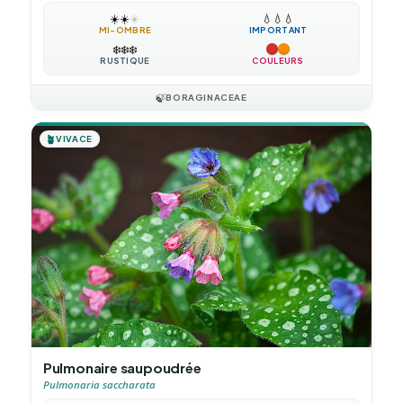
☀️
☀️
☀️
💧
💧
💧
MI-OMBRE
IMPORTANT
❄️
❄️
❄️
RUSTIQUE
COULEURS
🍃
BORAGINACEAE
🪴
VIVACE
Pulmonaire saupoudrée
Pulmonaria saccharata