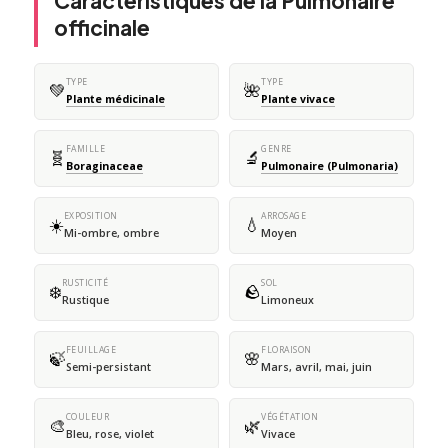
Caractéristiques de la Pulmonaire
officinale
TYPE
TYPE
💚
🌺
Plante médicinale
Plante vivace
FAMILLE
GENRE
🧬
🔬
Boraginaceae
Pulmonaire (Pulmonaria)
EXPOSITION
ARROSAGE
☀️
💧
Mi-ombre, ombre
Moyen
RUSTICITÉ
SOL
❄️
🪨
Rustique
Limoneux
FEUILLAGE
FLORAISON
🍃
🌸
Semi-persistant
Mars, avril, mai, juin
COULEUR
VÉGÉTATION
🎨
🌿
Bleu, rose, violet
Vivace