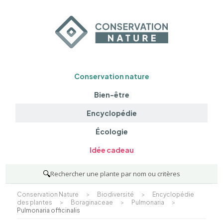
Conservation nature
Bien-être
Encyclopédie
Écologie
Idée cadeau
🔍
Rechercher une plante par nom ou critères
Conservation Nature
>
Biodiversité
>
Encyclopédie
des plantes
>
Boraginaceae
>
Pulmonaria
>
Pulmonaria officinalis