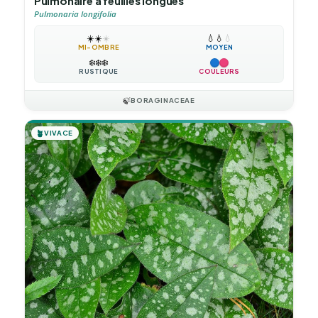
Pulmonaire à feuilles longues
Pulmonaria longifolia
☀️
☀️
☀️
💧
💧
💧
MI-OMBRE
MOYEN
❄️
❄️
❄️
RUSTIQUE
COULEURS
🍃
BORAGINACEAE
🪴
VIVACE