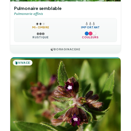
Pulmonaire semblable
Pulmonaria affinis
☀️
☀️
☀️
💧
💧
💧
MI-OMBRE
IMPORTANT
❄️
❄️
❄️
RUSTIQUE
COULEURS
🍃
BORAGINACEAE
🪴
VIVACE