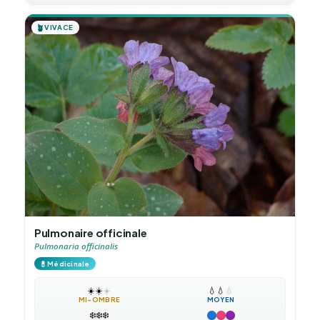
🪴
VIVACE
Pulmonaire officinale
Pulmonaria officinalis
💊
Médicinale
☀️
☀️
☀️
💧
💧
💧
MI-OMBRE
MOYEN
❄️
❄️
❄️