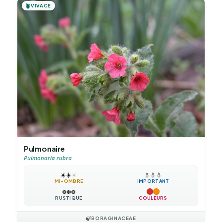
🪴
VIVACE
Pulmonaire
Pulmonaria rubra
☀️
☀️
☀️
💧
💧
💧
MI-OMBRE
IMPORTANT
❄️
❄️
❄️
RUSTIQUE
COULEURS
🍃
BORAGINACEAE