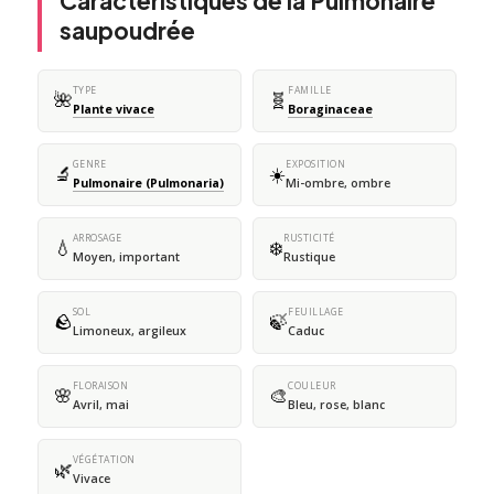
Caractéristiques de la Pulmonaire
saupoudrée
TYPE
FAMILLE
🌺
🧬
Plante vivace
Boraginaceae
GENRE
EXPOSITION
🔬
☀️
Pulmonaire (Pulmonaria)
Mi-ombre, ombre
ARROSAGE
RUSTICITÉ
💧
❄️
Moyen, important
Rustique
SOL
FEUILLAGE
🪨
🍃
Limoneux, argileux
Caduc
FLORAISON
COULEUR
🌸
🎨
Avril, mai
Bleu, rose, blanc
VÉGÉTATION
🌿
Vivace