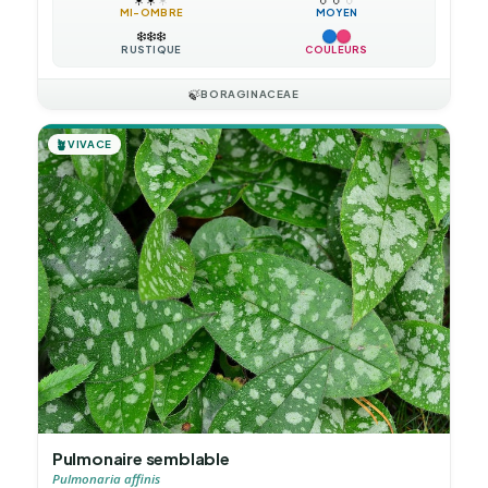
MI-OMBRE
MOYEN
❄️
❄️
❄️
RUSTIQUE
COULEURS
🍃
BORAGINACEAE
🪴
VIVACE
Pulmonaire semblable
Pulmonaria affinis