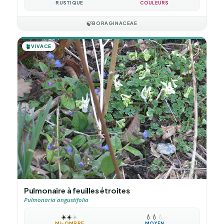
RUSTIQUE
COULEURS
🍃
BORAGINACEAE
🪴
VIVACE
Pulmonaire à feuilles étroites
Pulmonaria angustifolia
☀️
☀️
☀️
💧
💧
💧
MI-OMBRE
MOYEN