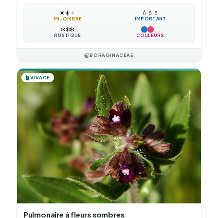
☀️
☀️
☀️
💧
💧
💧
MI-OMBRE
IMPORTANT
❄️
❄️
❄️
RUSTIQUE
COULEURS
🍃
BORAGINACEAE
🪴
VIVACE
Pulmonaire à fleurs sombres