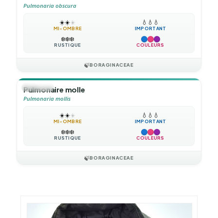
Pulmonaria obscura
☀️
☀️
☀️
💧
💧
💧
MI-OMBRE
IMPORTANT
❄️
❄️
❄️
RUSTIQUE
COULEURS
🍃
BORAGINACEAE
🪴
VIVACE
Pulmonaire molle
Pulmonaria mollis
☀️
☀️
☀️
💧
💧
💧
MI-OMBRE
IMPORTANT
❄️
❄️
❄️
RUSTIQUE
COULEURS
🍃
BORAGINACEAE