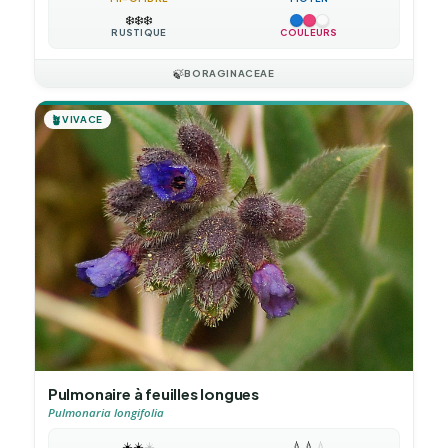
❄️
❄️
❄️
RUSTIQUE
COULEURS
🍃
BORAGINACEAE
🪴
VIVACE
Pulmonaire à feuilles longues
Pulmonaria longifolia
☀️
☀️
☀️
💧
💧
💧