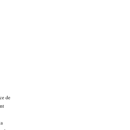
rce de
nt
la