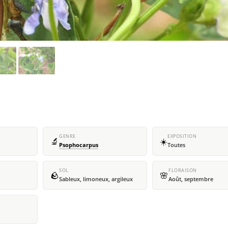
GENRE
EXPOSITION
🔬
☀️
Psophocarpus
Toutes
SOL
FLORAISON
🪨
🌸
Sableux, limoneux, argileux
Août, septembre