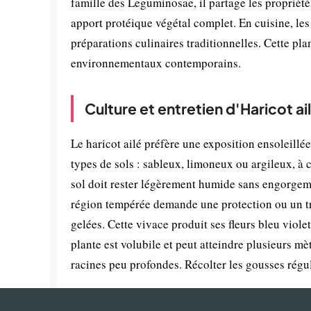
famille des Leguminosae, il partage les propriétés
apport protéique végétal complet. En cuisine, le
préparations culinaires traditionnelles. Cette pl
environnementaux contemporains.
Culture et entretien d'Haricot ai
Le haricot ailé préfère une exposition ensoleillée
types de sols : sableux, limoneux ou argileux, à c
sol doit rester légèrement humide sans engorgemen
région tempérée demande une protection ou un tr
gelées. Cette vivace produit ses fleurs bleu viole
plante est volubile et peut atteindre plusieurs m
racines peu profondes. Récolter les gousses régul