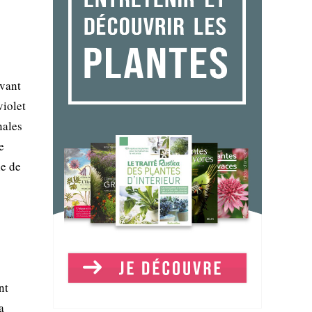
uvant
violet
nales
e
le de
nt
a