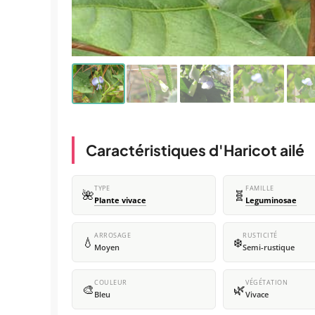
Caractéristiques d'Haricot ailé
TYPE
FAMILLE
🌺
🧬
Plante vivace
Leguminosae
ARROSAGE
RUSTICITÉ
💧
❄️
Moyen
Semi-rustique
COULEUR
VÉGÉTATION
🎨
🌿
Bleu
Vivace