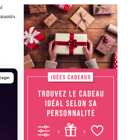
té
unautés.