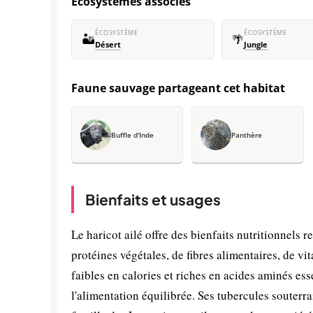
Écosystèmes associés
ÉCOSYSTÈME
ÉCOSYSTÈME
🏜️
🌴
Désert
Jungle
Faune sauvage partageant cet habitat
Buffle d'Inde
Panthère
Bienfaits et usages
Le haricot ailé offre des bienfaits nutritionnels
protéines végétales, de fibres alimentaires, de v
faibles en calories et riches en acides aminés es
l'alimentation équilibrée. Ses tubercules souter