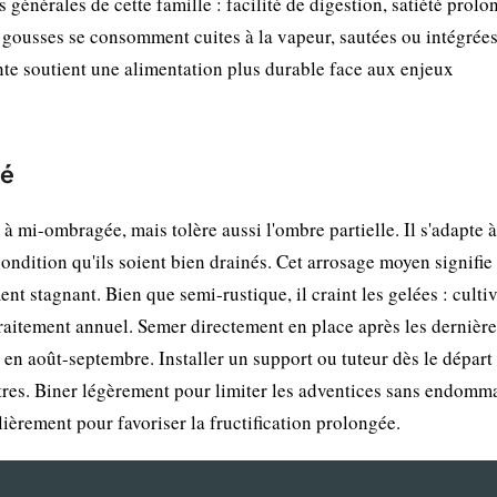
 générales de cette famille : facilité de digestion, satiété prolo
s gousses se consomment cuites à la vapeur, sautées ou intégrées
ante soutient une alimentation plus durable face aux enjeux
lé
 à mi-ombragée, mais tolère aussi l'ombre partielle. Il s'adapte à
ondition qu'ils soient bien drainés. Cet arrosage moyen signifie
t stagnant. Bien que semi-rustique, il craint les gelées : culti
aitement annuel. Semer directement en place après les dernière
t en août-septembre. Installer un support ou tuteur dès le départ 
ètres. Biner légèrement pour limiter les adventices sans endomm
ièrement pour favoriser la fructification prolongée.