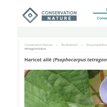
Conse
Conservation Nature
>
Biodiversité
>
Encyclopédie d
tetragonolobus
Haricot ailé
(Psophocarpus tetragon