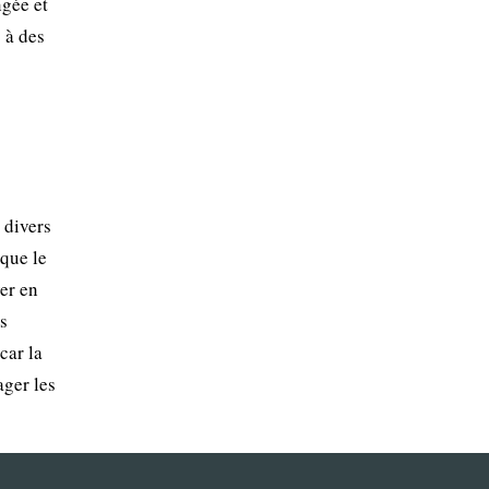
ngée et
 à des
 divers
 que le
ver en
s
car la
ager les