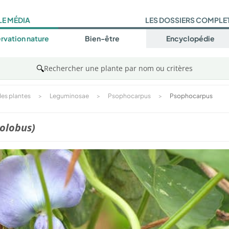
LE MÉDIA
LES DOSSIERS COMPLE
rvation nature
Bien-être
Encyclopédie
🔍
Rechercher une plante par nom ou critères
es plantes
>
Leguminosae
>
Psophocarpus
>
Psophocarpus
olobus)