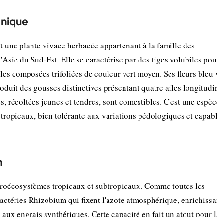
anique
t une plante vivace herbacée appartenant à la famille des
'Asie du Sud-Est. Elle se caractérise par des tiges volubiles po
lles composées trifoliées de couleur vert moyen. Ses fleurs bleu 
roduit des gousses distinctives présentant quatre ailes longitudi
, récoltées jeunes et tendres, sont comestibles. C'est une espèc
tropicaux, bien tolérante aux variations pédologiques et capab
n
agroécosystèmes tropicaux et subtropicaux. Comme toutes les
actéries Rhizobium qui fixent l'azote atmosphérique, enrichissa
 aux engrais synthétiques. Cette capacité en fait un atout pour l